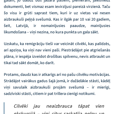
galam, jo daudz būs jādara pašiem, piemēram, jāiesniedz
dokumenti, bet vismaz esam ievirzījusi pareizā virzienā. Taču
šo visu ir grūti saprast tiem, kuri ir uz vietas vai nesen
aizbraukuši peļņā svešumā. Kas ir ilgāk par 10 vai 20 gadiem,
šeit, Latvijā, ir nomainījusies paaudze, mainījusies
likumdošana – viņi nezina, no kura punkta un gala sākt.
Uzskatu, ka remigrāciju tieši var veicināt cilvēki, kas palīdzēs,
arī apziņa, ka viņi nav vieni paši. Piestrādājot pie atgriešanās
plāna, ir iespēja izveidot drošības spilvenu, nevis atbraukt un
tikai tad sākt domāt, ko darīt.
Protams, daudz kas ir atkarīgs arī no pašu cilvēku motivācijas.
Strādājot vairākus gadus šajā jomā, ir dažādākie stāsti, kādēļ
viņi savulaik aizbraukuši projām svešumā – ir mierīgi,
sadzīviski stāsti, citiem ir pat trillera cienīgi notikumi.
Cilvēki jau neaizbrauca tāpat vien
ekskursijā – viņi citur saskatīja peļņu un