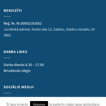
REKVIZĪTI
Reģ. Nr. Nr.90002183562
Juridiskā adrese: Avotu iela 12, Saldus, Saldus novads, LV-
3801
DARBA LAIKS
Darba dienās 8.30 – 17.00
Brīvdienās slēgts
SOCIĀLIE MEDIJI
Šī lapa izmanto
lai padarītu mājas lapas aplūkošanu
Sīkdatnes