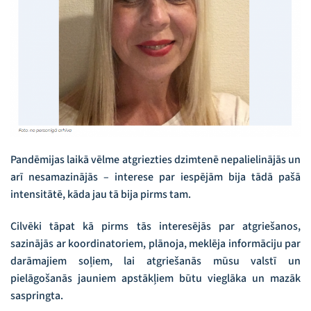
Pandēmijas laikā vēlme atgriezties dzimtenē nepalielinājās un
arī nesamazinājās – interese par iespējām bija tādā pašā
intensitātē, kāda jau tā bija pirms tam.
Cilvēki tāpat kā pirms tās interesējās par atgriešanos,
sazinājās ar koordinatoriem, plānoja, meklēja informāciju par
darāmajiem soļiem, lai atgriešanās mūsu valstī un
pielāgošanās jauniem apstākļiem būtu vieglāka un mazāk
saspringta.