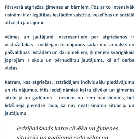
Pārsvarā atgriežas ģimenes ar bērniem, līdz ar to intensīvāk
risināmi ir ar izglītības iestādēm saistītie, veselības un sociālā
atbalsta jautājumi.
Vēlmes un jautājumi interesentiem par atgriešanos ir
visdažādākās – meklējam risinājumus sadarbībā ar valsts un
pašvaldības iestādēm un darbiniekiem, ģimenēm svarīgākais
joprojām ir skolu un bērnudārzu jautājums, kā arī darba
vietas.
Katram, kas atgriežas, izstrādājam individuālu piedāvājumu
un risinājumus. Mēs iedziļināmies katra cilvēka un ģimenes
situācijā un gadījumā – neviens no tiem nav vienāds, bet
līdzšinējā pieredze rāda, ka nav neatrisināmu situāciju un
jautājumu.
Iedziļināšanās katra cilvēka un ģimenes
situācijā un gadījumā rada vēlmi un