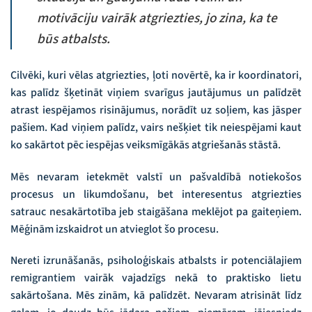
motivāciju vairāk atgriezties, jo zina, ka te
būs atbalsts.
Cilvēki, kuri vēlas atgriezties, ļoti novērtē, ka ir koordinatori,
kas palīdz šķetināt viņiem svarīgus jautājumus un palīdzēt
atrast iespējamos risinājumus, norādīt uz soļiem, kas jāsper
pašiem. Kad viņiem palīdz, vairs nešķiet tik neiespējami kaut
ko sakārtot pēc iespējas veiksmīgākās atgriešanās stāstā.
Mēs nevaram ietekmēt valstī un pašvaldībā notiekošos
procesus un likumdošanu, bet interesentus atgriezties
satrauc nesakārtotība jeb staigāšana meklējot pa gaiteņiem.
Mēģinām izskaidrot un atvieglot šo procesu.
Nereti izrunāšanās, psiholoģiskais atbalsts ir potenciālajiem
remigrantiem vairāk vajadzīgs nekā to praktisko lietu
sakārtošana. Mēs zinām, kā palīdzēt. Nevaram atrisināt līdz