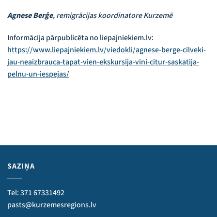
Agnese Berģe
,
remigrācijas koordinatore Kurzemē
Informācija pārpublicēta no liepajniekiem.lv:
https://www.liepajniekiem.lv/viedokli/agnese-berge-cilveki-
jau-neaizbrauca-tapat-vien-ekskursija-vini-citur-saskatija-
pelnu-un-iespejas/
SAZIŅA
Tel: 371 67331492
pasts@kurzemesregions.lv