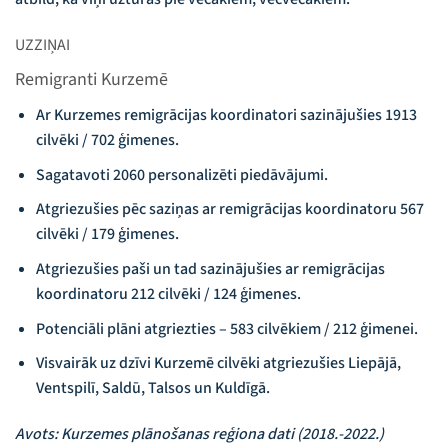
UZZIŅAI
Remigranti Kurzemē
Ar Kurzemes remigrācijas koordinatori sazinājušies 1913
cilvēki / 702 ģimenes.
Sagatavoti 2060 personalizēti piedāvājumi.
Atgriezušies pēc saziņas ar remigrācijas koordinatoru 567
cilvēki / 179 ģimenes.
Atgriezušies paši un tad sazinājušies ar remigrācijas
koordinatoru 212 cilvēki / 124 ģimenes.
Potenciāli plāni atgriezties – 583 cilvēkiem / 212 ģimenei.
Visvairāk uz dzīvi Kurzemē cilvēki atgriezušies Liepājā,
Ventspilī, Saldū, Talsos un Kuldīgā.
Avots: Kurzemes
plānošanas reģiona dati (2018.-2022.)