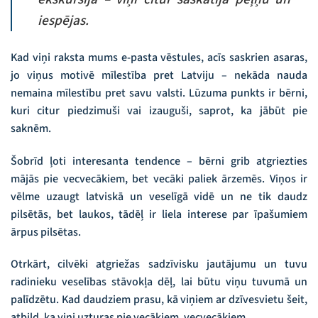
iespējas.
Kad viņi raksta mums e-pasta vēstules, acīs saskrien asaras,
jo viņus motivē mīlestība pret Latviju – nekāda nauda
nemaina mīlestību pret savu valsti. Lūzuma punkts ir bērni,
kuri citur piedzimuši vai izauguši, saprot, ka jābūt pie
saknēm.
Šobrīd ļoti interesanta tendence – bērni grib atgriezties
mājās pie vecvecākiem, bet vecāki paliek ārzemēs. Viņos ir
vēlme uzaugt latviskā un veselīgā vidē un ne tik daudz
pilsētās, bet laukos, tādēļ ir liela interese par īpašumiem
ārpus pilsētas.
Otrkārt, cilvēki atgriežas sadzīvisku jautājumu un tuvu
radinieku veselības stāvokļa dēļ, lai būtu viņu tuvumā un
palīdzētu. Kad daudziem prasu, kā viņiem ar dzīvesvietu šeit,
atbild, ka viņi uzturas pie vecākiem, vecvecākiem.