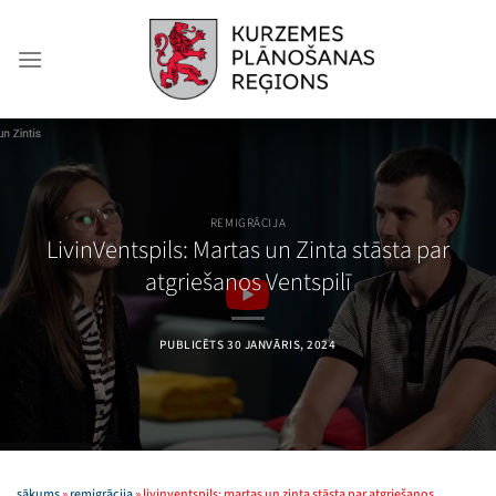
Skip
to
content
REMIGRĀCIJA
LivinVentspils: Martas un Zinta stāsta par
atgriešanos Ventspilī
PUBLICĒTS
30 JANVĀRIS, 2024
sākums
»
remigrācija
»
livinventspils: martas un zinta stāsta par atgriešanos