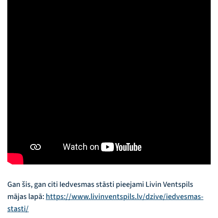
Gan šis, gan citi Iedvesmas stāsti pieejami Livin Ventspils
mājas lapā:
https://www.livinventspils.lv/dzive/iedvesmas-
stasti/