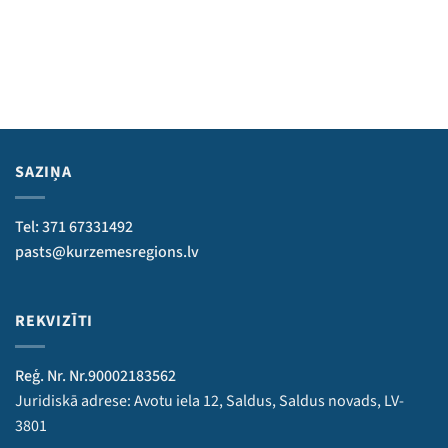
SAZIŅA
Tel: 371 67331492
pasts@kurzemesregions.lv
REKVIZĪTI
Reģ. Nr. Nr.90002183562
Juridiskā adrese: Avotu iela 12, Saldus, Saldus novads, LV-
3801