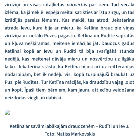
zirdziņi un visas rotaļlietas
pārvērtās
par tiem. Tad vecāki
izlēma, ka jāmeklē iespēja meitai satikties ar īstu zirgu, un tas
izrādījās pareizs lēmums. Kas meklē, tas atrod. Jekaterina
atrada Ievu, kura bija ar mieru, ka Ketlīna brauc pie viņas
zirdziņa uz netālo Puzes pagastu. Ketlīna un Rudīte sapratās
un kļuva nešķiramas, meitene iemācījās jāt. Daudzus gadus
Ketlīnai kopā ar Ievu un Rudīti tā bija svarīgākā stunda
nedēļā, kas meitenei dāvāja mieru un nosvērtību uz ilgāku
laiku. Jekaterina stāsta, ka Ketlīna bijusi arī uz reitterapijas
nodarbībām, bet ik nedēļu visi kopā turpinājuši braukāt uz
Puzi pie Rudītes. Tur Ketlīna mācījās, ka draudzību vajag lolot
un kopt. Īpaši tiem bērniem, kam jaunu attiecību veidošana
neizdodas viegli un dabiski.
Ketlīna ar savām labākajām draudzenēm – Rudīti un Ievu.
Foto: Matiss Markovskis