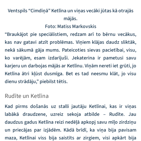
Ventspils “Cimdiņā” Ketlīna un viņas vecāki jūtas kā otrajās
mājās.
Foto: Matiss Markovskis
“Braukājot pie speciālistiem, redzam arī to bērnu vecākus,
kas nav gatavi atzīt problēmas. Viņiem klājas daudz sliktāk,
nekā sākumā gāja mums. Pateicoties sievas pacietībai, visu,
ko varējām, esam izdarījuši. Jekaterina ir pametusi savu
karjeru un darbojas mājās ar Ketlīnu. Viņām nereti iet grūti, jo
Ketlīna ātri kļūst dusmīga. Bet es tad neesmu klāt, jo visu
dienu strādāju,” piebilst tētis.
Rudīte un Ketlīna
Kad pirms došanās uz stalli jautāju Ketlīnai, kas ir viņas
labākā draudzene, uzreiz sekoja atbilde – Rudīte. Jau
daudzus gadus Ketlīna reizi nedēļā apkopj savu mīļo zirdziņu
un priecājas par izjādēm. Kādā brīdī, ka viņa bija pavisam
maza, Ketlīnai viss bija saistīts ar zirgiem, visi apkārt bija