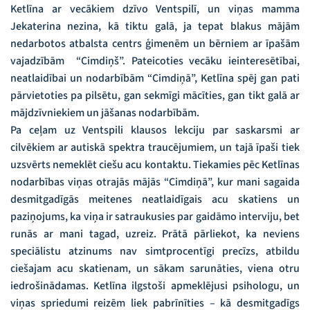
Ketlīna ar vecākiem dzīvo Ventspilī, un viņas mamma
Jekaterina nezina, kā tiktu galā, ja tepat blakus mājām
nedarbotos atbalsta centrs ģimenēm un bērniem ar īpašām
vajadzībām “Cimdiņš”. Pateicoties vecāku ieinteresētībai,
neatlaidībai un nodarbībām “Cimdiņā”, Ketlīna spēj gan pati
pārvietoties pa pilsētu, gan sekmīgi mācīties, gan tikt galā ar
mājdzīvniekiem un jāšanas nodarbībām.
Pa ceļam uz Ventspili klausos lekciju par saskarsmi ar
cilvēkiem ar autiskā spektra traucējumiem, un tajā īpaši tiek
uzsvērts nemeklēt ciešu acu kontaktu. Tiekamies pēc Ketlīnas
nodarbības viņas otrajās mājās “Cimdiņā”, kur mani sagaida
desmitgadīgās meitenes neatlaidīgais acu skatiens un
paziņojums, ka viņa ir satraukusies par gaidāmo interviju, bet
runās ar mani tagad, uzreiz. Prātā pārliekot, ka neviens
speciālistu atzinums nav simtprocentīgi precīzs, atbildu
ciešajam acu skatienam, un sākam sarunāties, viena otru
iedrošinādamas. Ketlīna ilgstoši apmeklējusi psihologu, un
viņas spriedumi reizēm liek pabrīnīties – kā desmitgadīgs