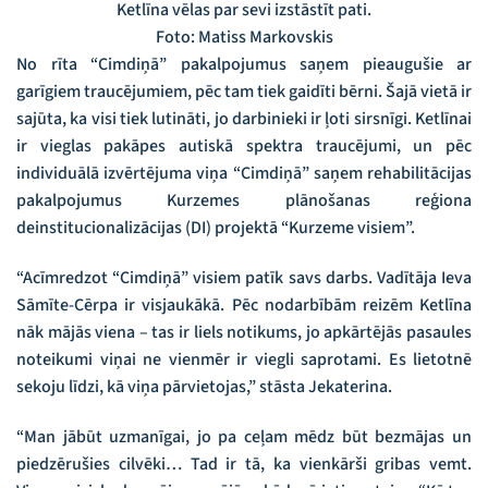
Ketlīna vēlas par sevi izstāstīt pati.
Foto: Matiss Markovskis
No rīta “Cimdiņā” pakalpojumus saņem pieaugušie ar
garīgiem traucējumiem, pēc tam tiek gaidīti bērni. Šajā vietā ir
sajūta, ka visi tiek lutināti, jo darbinieki ir ļoti sirsnīgi. Ketlīnai
ir vieglas pakāpes autiskā spektra traucējumi, un pēc
individuālā izvērtējuma viņa “Cimdiņā” saņem rehabilitācijas
pakalpojumus Kurzemes plānošanas reģiona
deinstitucionalizācijas (DI) projektā “Kurzeme visiem”.
“Acīmredzot “Cimdiņā” visiem patīk savs darbs. Vadītāja Ieva
Sāmīte-Cērpa ir visjaukākā. Pēc nodarbībām reizēm Ketlīna
nāk mājās viena – tas ir liels notikums, jo apkārtējās pasaules
noteikumi viņai ne vienmēr ir viegli saprotami. Es lietotnē
sekoju līdzi, kā viņa pārvietojas,” stāsta Jekaterina.
“Man jābūt uzmanīgai, jo pa ceļam mēdz būt bezmājas un
piedzērušies cilvēki… Tad ir tā, ka vienkārši gribas vemt.