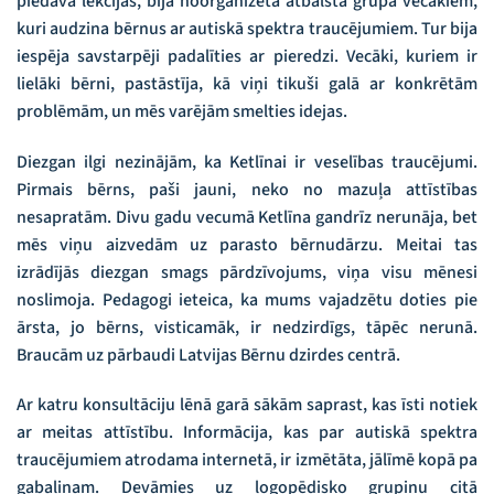
piedāvā lekcijas, bija noorganizēta atbalsta grupa vecākiem,
kuri audzina bērnus ar autiskā spektra traucējumiem. Tur bija
iespēja savstarpēji padalīties ar pieredzi. Vecāki, kuriem ir
lielāki bērni, pastāstīja, kā viņi tikuši galā ar konkrētām
problēmām, un mēs varējām smelties idejas.
Diezgan ilgi nezinājām, ka Ketlīnai ir veselības traucējumi.
Pirmais bērns, paši jauni, neko no mazuļa attīstības
nesapratām. Divu gadu vecumā Ketlīna gandrīz nerunāja, bet
mēs viņu aizvedām uz parasto bērnudārzu. Meitai tas
izrādījās diezgan smags pārdzīvojums, viņa visu mēnesi
noslimoja. Pedagogi ieteica, ka mums vajadzētu doties pie
ārsta, jo bērns, visticamāk, ir nedzirdīgs, tāpēc nerunā.
Braucām uz pārbaudi Latvijas Bērnu dzirdes centrā.
Ar katru konsultāciju lēnā garā sākām saprast, kas īsti notiek
ar meitas attīstību. Informācija, kas par autiskā spektra
traucējumiem atrodama internetā, ir izmētāta, jālīmē kopā pa
gabaliņam. Devāmies uz logopēdisko grupiņu citā