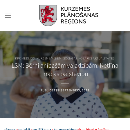
Skip
to
content
KPR MEDIJOS
,
KURZEME VISIEM
,
SOCIĀLĀS NOZARES AKTUALITĀTES
LSM: Bērni ar īpašām vajadzībām: Ketlīna
mācās patstāvību
PUBLICĒTS
8 SEPTEMBRIS, 2021
sākums
»
projekti
»
sociālā joma
»
kurzeme visiem
»
lsm: bērni ar īpašām