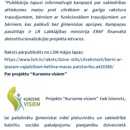
*Publikācija tapusi informatīvajā kampaņā par sabiedrības
attieksmes maiņu pret cilvēkiem ar garīga rakstura
traucējumiem, bērniem ar funkcionāliem traucējumiem un
bērniem, kas palikuši bez ģimeniskas aprūpes. Kampaņas
pasūtītājs ir LR Labklājības ministrija ERAF finansētā
deinstitucionalizācijas projekta ietvaros.
Raksts pārpublicēts no LSM mājas lapas:
https://www.lsm.lv/raksts/dzive–stils/cilvekstasti/berni-ar-
ipasam-vajadzibam-ketlina-macas-patstavibu.a420380/
Par projektu “Kurzeme visiem”
Projekts “Kurzeme visiem” tiek īstenots,
lai palielinātu ģimeniskai videi pietuvinātu un sabiedrībā
balstītu sociālo pakalpojumu pieejamību dzīvesvietā