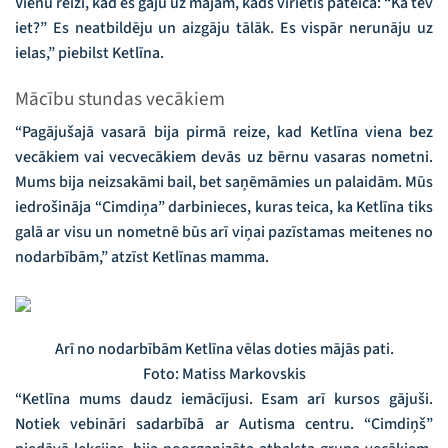
Vienu reizi, kad es gāju uz mājām, kāds vīrietis pateica: “Kā tev
iet?” Es neatbildēju un aizgāju tālāk. Es vispār nerunāju uz
ielas,” piebilst Ketlīna.
Mācību stundas vecākiem
“Pagājušajā vasarā bija pirmā reize, kad Ketlīna viena bez
vecākiem vai vecvecākiem devās uz bērnu vasaras nometni.
Mums bija neizsakāmi bail, bet saņēmāmies un palaidām. Mūs
iedrošināja “Cimdiņa” darbinieces, kuras teica, ka Ketlīna tiks
galā ar visu un nometnē būs arī viņai pazīstamas meitenes no
nodarbībām,” atzīst Ketlīnas mamma.
Arī no nodarbībām Ketlīna vēlas doties mājās pati.
Foto: Matiss Markovskis
“Ketlīna mums daudz iemācījusi. Esam arī kursos gājuši.
Notiek vebināri sadarbībā ar Autisma centru. “Cimdiņš”