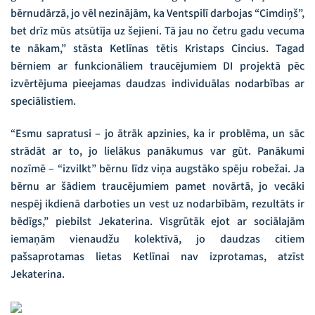
bērnudārzā, jo vēl nezinājām, ka Ventspilī darbojas “Cimdiņš”,
bet drīz mūs atsūtīja uz šejieni. Tā jau no četru gadu vecuma
te nākam,” stāsta Ketlīnas tētis Kristaps Cincius. Tagad
bērniem ar funkcionāliem traucējumiem DI projektā pēc
izvērtējuma pieejamas daudzas individuālas nodarbības ar
speciālistiem.
“Esmu sapratusi – jo ātrāk apzinies, ka ir problēma, un sāc
strādāt ar to, jo lielākus panākumus var gūt. Panākumi
nozīmē – “izvilkt” bērnu līdz viņa augstāko spēju robežai. Ja
bērnu ar šādiem traucējumiem pamet novārtā, jo vecāki
nespēj ikdienā darboties un vest uz nodarbībām, rezultāts ir
bēdīgs,” piebilst Jekaterina. Visgrūtāk ejot ar sociālajām
iemaņām vienaudžu kolektīvā, jo daudzas citiem
pašsaprotamas lietas Ketlīnai nav izprotamas, atzīst
Jekaterina.