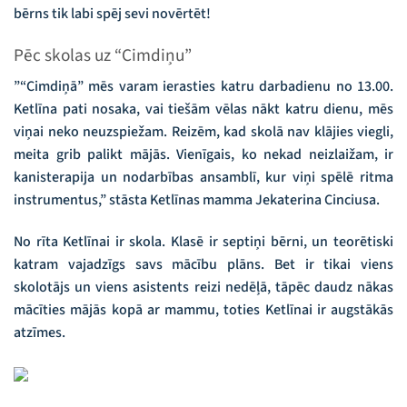
bērns tik labi spēj sevi novērtēt!
Pēc skolas uz “Cimdiņu”
”“Cimdiņā” mēs varam ierasties katru darbadienu no 13.00.
Ketlīna pati nosaka, vai tiešām vēlas nākt katru dienu, mēs
viņai neko neuzspiežam. Reizēm, kad skolā nav klājies viegli,
meita grib palikt mājās. Vienīgais, ko nekad neizlaižam, ir
kanisterapija un nodarbības ansamblī, kur viņi spēlē ritma
instrumentus,” stāsta Ketlīnas mamma Jekaterina Cinciusa.
No rīta Ketlīnai ir skola. Klasē ir septiņi bērni, un teorētiski
katram vajadzīgs savs mācību plāns. Bet ir tikai viens
skolotājs un viens asistents reizi nedēļā, tāpēc daudz nākas
mācīties mājās kopā ar mammu, toties Ketlīnai ir augstākās
atzīmes.