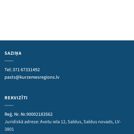
SAZIŅA
Tel: 371 67331492
pasts@kurzemesregions.lv
REKVIZĪTI
Reģ. Nr. Nr.90002183562
Juridiskā adrese: Avotu iela 12, Saldus, Saldus novads, LV-
3801