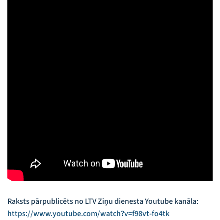
Raksts pārpublicēts no LTV Ziņu dienesta Youtube kanāla:
https://www.youtube.com/watch?v=f98vt-fo4tk