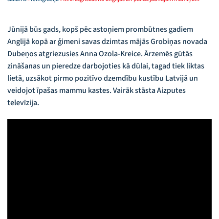
Jūnijā būs gads, kopš pēc astoņiem prombūtnes gadiem
Anglijā kopā ar ģimeni savas dzimtas mājās Grobiņas novada
Dubeņos atgriezusies Anna Ozola-Kreice. Ārzemēs gūtās
zināšanas un pieredze darbojoties kā dūlai, tagad tiek liktas
lietā, uzsākot pirmo pozitīvo dzemdību kustību Latvijā un
veidojot īpašas mammu kastes. Vairāk stāsta Aizputes
televīzija.