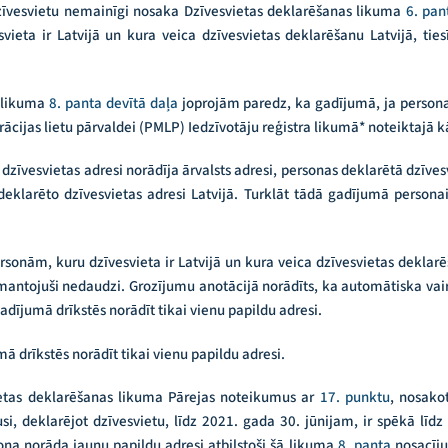
īvesvietu nemainīgi nosaka Dzīvesvietas deklarēšanas likuma
6. pan
vieta ir Latvijā un kura veica dzīvesvietas deklarēšanu Latvijā, tie
s likuma
8. panta devītā daļa
joprojām paredz, ka gadījumā, ja personas 
rācijas lietu pārvaldei (PMLP) Iedzīvotāju reģistra likumā* noteiktajā k
 dzīvesvietas adresi norādīja ārvalsts adresi, personas deklarētā dzīves
 deklarēto dzīvesvietas adresi Latvijā. Turklāt tādā gadījumā personai
rsonām, kuru dzīvesvieta ir Latvijā un kura veica dzīvesvietas deklarēš
izmantojuši nedaudzi. Grozījumu anotācijā norādīts, ka automātiska vair
dījumā drīkstēs norādīt tikai vienu papildu adresi.
 drīkstēs norādīt tikai vienu papildu adresi.
ietas deklarēšanas likuma Pārejas noteikumus ar
17. punktu
, nosako
i, deklarējot dzīvesvietu, līdz 2021. gada 30. jūnijam, ir spēkā līdz 
sona norāda jaunu papildu adresi atbilstoši šā likuma
8. panta
nosacīju