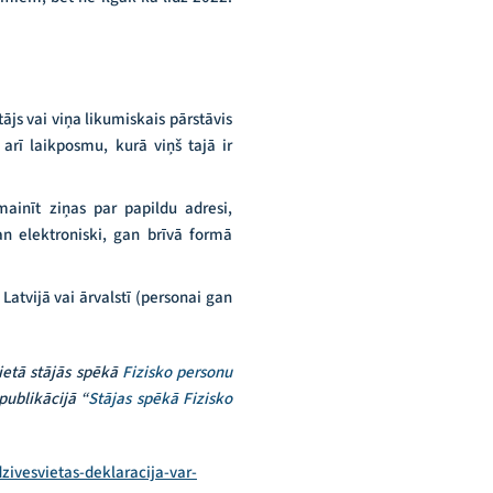
js vai viņa likumiskais pārstāvis
ā arī laikposmu, kurā viņš tajā ir
mainīt ziņas par papildu adresi,
an elektroniski, gan brīvā formā
 Latvijā vai ārvalstī (personai gan
vietā stājās spēkā
Fizisko personu
publikācijā “
Stājas spēkā Fizisko
dzivesvietas-deklaracija-var-