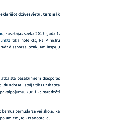
 deklarējot dzīvesvietu, turpmāk
mu
, kas stājās spēkā 2019. gada 1.
punktā
tika noteikts, ka Ministru
redz diasporas locekļiem iespēju
 no atbalsta pasākumiem diasporas
ildu adrese Latvijā tiks uzskatīta
pakalpojumu, kuri tiks paredzēti
ēt bērnus bērnudārzā vai skolā, kā
lpojumiem, teikts anotācijā.