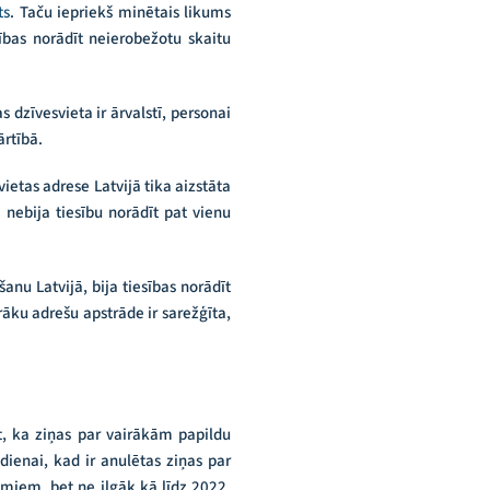
ts
. Taču iepriekš minētais likums
sības norādīt neierobežotu skaitu
dzīvesvieta ir ārvalstī, personai
ārtībā.
vietas adrese Latvijā tika aizstāta
 nebija tiesību norādīt pat vienu
anu Latvijā, bija tiesības norādīt
āku adrešu apstrāde ir sarežģīta,
t, ka ziņas par vairākām papildu
dienai, kad ir anulētas ziņas par
miem, bet ne ilgāk kā līdz 2022.