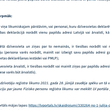
turpmāk:
 viņa likumiskajam pārstāvim, vai personai, kuru dzīvesvietas deklarētā
sības deklarācijā norādīt vienu papildu adresi Latvijā vai ārvalstī, k
rētā dzīvesvieta un ziņas par to nemainās, ir tiesības norādīt vai 
ju (persona varēs norādīt, mainīt vai izbeigt savu papildu adresi g
etas deklarēšanas iestādei vai PMLP);
vesvieta ārvalstī, ir tiesības norādīt vai mainīt ziņas par papildu adresi
se varēs būt ārvalstīs).
edzīvotāju reģistra likums 2021. gada 28. jūnijā zaudēja spēku un tā 
ciju par jauno Fizisko personu reģistra likumu var meklēt LV portāla 
ortāls mājas lapas:
https://lvportals.lv/skaidrojumi/330264-no-1-julija-