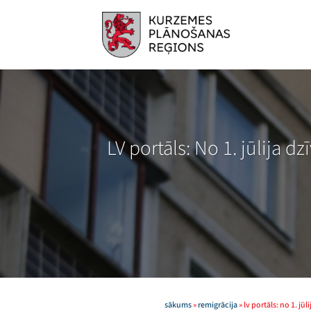
Skip
to
content
LV portāls: No 1. jūlija d
sākums
»
remigrācija
»
lv portāls: no 1. jū