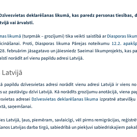
i Dzīvesvietas deklarēšanas likumā, kas paredz personas tiesības,
vijā vai ārvalstī.
anas likumā
(turpmāk – grozījumi) tika veikti saistībā ar
Diasporas liku
eicināšanai. Proti, Diasporas likuma Pārejas noteikumu
12.2. apakš
28. februārim jāsagatavo un jāiesniedz Saeimai likumprojekts, kas pa
lstī norādīt arī vienu papildu adresi Latvijā.
 Latvijā
kā papildu dzīvesvietas adresi norādīt vienu adresi Latvijā ir viens
es uz pastāvīgu dzīvi Latvijā. Kā norādīts grozījumu anotācijā, viena pap
vesvietas adresei
Dzīvesvietas deklarēšanas likuma
izpratnē atsevišķu 
aktā, saņemšanai.
es Latvijā, ļaus, piemēram, savlaicīgi, vēl pirms remigrācijas, reģistr
anos Latvijas darba tirgū, sabiedrībā un piekļuvi sabiedriskajiem paka