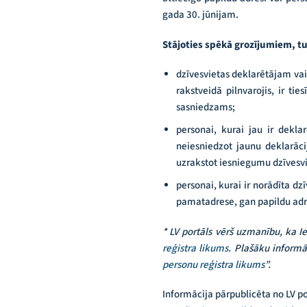
gada 30. jūnijam.
Stājoties spēkā grozījumiem, 
dzīvesvietas deklarētājam vai
rakstveidā pilnvarojis, ir tie
sasniedzams;
personai, kurai jau ir dekla
neiesniedzot jaunu deklarāci
uzrakstot iesniegumu dzīvesvi
personai, kurai ir norādīta dzī
pamatadrese, gan papildu adre
* LV portāls vērš uzmanību, ka I
reģistra likums
. Plašāku informā
personu reģistra likums
”.
Informācija pārpublicēta no LV p