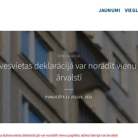
JAUNUMI
VIEGL
REMIGRĀCIJA
zīvesvietas deklarācijā var norādīt vienu
ārvalstī
PUBLICĒTS
12 JŪLIJS, 2021
lija dzīvesvietas deklarācijā var norādīt vienu papildu adresi latvijā vai ārvalstī