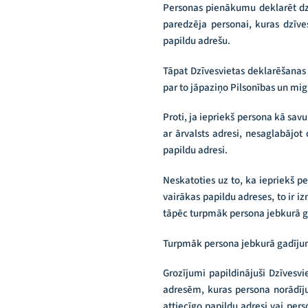
Personas pienākumu deklarēt dz
paredzēja personai, kuras dzīves
papildu adrešu.
Tāpat Dzīvesvietas deklarēšana
par to jāpaziņo Pilsonības un mig
Proti, ja iepriekš persona kā savu
ar ārvalsts adresi, nesaglabājot
papildu adresi.
Neskatoties uz to, ka iepriekš pe
vairākas papildu adreses, to ir 
tāpēc turpmāk persona jebkurā ga
Turpmāk persona jebkurā gadījumā
Grozījumi papildinājuši Dzīvesv
adresēm, kuras persona norādījus
attiecīgo papildu adresi vai per