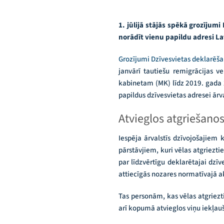
1. jūlijā stājās spēkā grozījum
norādīt vienu papildu adresi Lat
Grozījumi Dzīvesvietas deklarēš
janvārī tautiešu remigrācijas v
kabinetam (MK) līdz 2019. gada 
papildus dzīvesvietas adresei ārva
Atvieglos atgriešanos
Iespēja ārvalstīs dzīvojošajiem 
pārstāvjiem, kuri vēlas atgriezti
par līdzvērtīgu deklarētajai dzī
attiecīgās nozares normatīvajā 
Tas personām, kas vēlas atgriezti
arī kopumā atvieglos viņu iekļauš