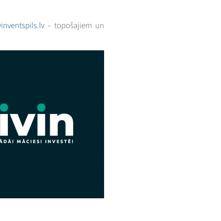
inventspils.lv
– topošajiem un