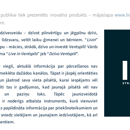
 publikai tiek prezentēts inovatīvs produkts – mājaslapa
www.liv
em.
zīvesveidu – dzīvot pilnvērtīgu un jēgpilnu dzīvi,
 līdzsvaru, veltīt laiku ģimenei un bērniem. “
Livin
”
pu – mācies, strādā, dzīvo un investē Ventspilī! Vārds
uma “
Live in Ventspils
” jeb “
Dzīvo Ventspilī
”.
 viegli, aktuālā informācija par pārcelšanos nav
meklēta dažādos kanālos. Tāpat ir jāspēj orientēties
n jāatrod sava vieta pilsētā, kurai iespējams vēl
ģīti tas ir gadījumos, kad jaunajā pilsētā vēl nav
u un paziņu loks. Tāpēc jaunizveidotā
ir noderīgs atbalsta instruments, kurā vienuviet
ks papildināta informācija par priekšnoteikumiem un
a sniedz vietējiem un jaunajiem iedzīvotājiem, kā arī
sentiem.