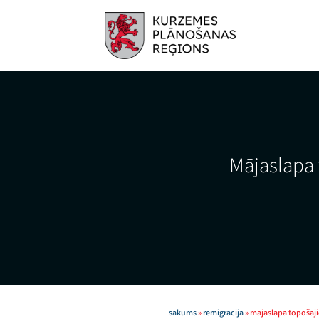
Skip
to
content
Mājaslapa 
sākums
»
remigrācija
»
mājaslapa topošaji