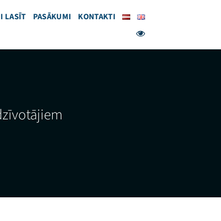
I LASĪT
PASĀKUMI
KONTAKTI
dzīvotājiem