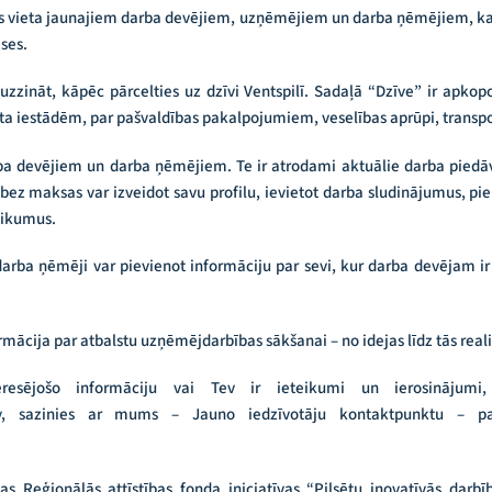
nās vieta jaunajiem darba devējiem, uzņēmējiem un darba ņēmējiem, kas 
eses.
zzināt, kāpēc pārcelties uz dzīvi Ventspilī. Sadaļā “Dzīve” ir apkop
porta iestādēm, par pašvaldības pakalpojumiem, veselības aprūpi, trans
ba devējiem un darba ņēmējiem. Te ir atrodami aktuālie darba piedā
ez maksas var izveidot savu profilu, ievietot darba sludinājumus, piek
eikumus.
darba ņēmēji var pievienot informāciju par sevi, kur darba devējam i
ācija par atbalstu uzņēmējdarbības sākšanai – no idejas līdz tās reali
resējošo informāciju vai Tev ir ieteikumi un ierosinājumi,
v
, sazinies ar mums – Jauno iedzīvotāju kontaktpunktu – pa
opas Reģionālās attīstības fonda iniciatīvas “Pilsētu inovatīvās dar