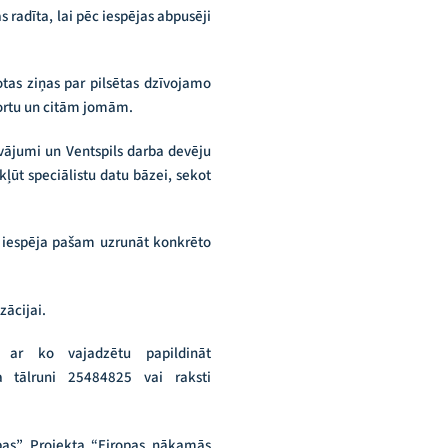
radīta, lai pēc iespējas abpusēji
otas ziņas par pilsētas dzīvojamo
portu un citām jomām.
vājumi un Ventspils darba devēju
ļūt speciālistu datu bāzei, sekot
r iespēja pašam uzrunāt konkrēto
zācijai.
 ar ko vajadzētu papildināt
 tālruni 25484825 vai raksti
bības” Projekta “Eiropas nākamās