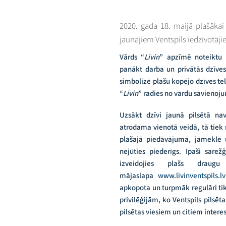
2020. gada 18. maijā plašākai
jaunajiem Ventspils iedzīvotāji
Vārds “
Livin
” apzīmē noteiktu d
panākt darba un privātās dzīves
simbolizē plašu kopējo dzīves tel
“
Livin
” radies no vārdu savienoj
Uzsākt dzīvi jaunā pilsētā nav
atrodama vienotā veidā, tā tiek 
plašajā piedāvājumā, jāmeklē u
nejūties piederīgs. Īpaši sarež
izveidojies plašs draug
mājaslapa
www.livinventspils.lv
apkopota un turpmāk regulāri ti
privilēģijām, ko Ventspils pilsēt
pilsētas viesiem un citiem intere