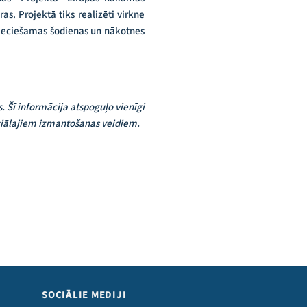
s. Projektā tiks realizēti virkne
epieciešamas šodienas un nākotnes
s. Šī informācija atspoguļo vienīgi
enciālajiem izmantošanas veidiem.
SOCIĀLIE MEDIJI