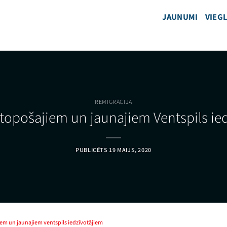
JAUNUMI
VIEGL
REMIGRĀCIJA
topošajiem un jaunajiem Ventspils ie
PUBLICĒTS
19 MAIJS, 2020
em un jaunajiem ventspils iedzīvotājiem