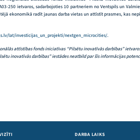
03-250 ietvaros, sadarbojoties 10 partneriem no Ventspils un Valmiera
etējā ekonomikā radīt jaunas darba vietas un attīstīt prasmes, kas n
s.lv/lat/investicijas_un_projekti/nextgen_microcities/.
nālās attīstības fonds iniciatīvas “Pilsētu inovatīvās darbības” ietvaro
Pilsētu inovatīvās darbības” iestādes neatbild par šīs informācijas pot
VIZĪTI
DARBA LAIKS