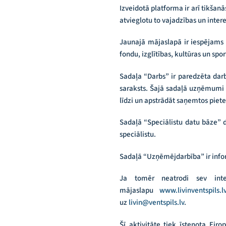
Izveidotā platforma ir arī tikša
atvieglotu to vajadzības un inter
Jaunajā mājaslapā ir iespējams u
fondu, izglītības, kultūras un s
Sadaļa “Darbs” ir paredzēta dar
saraksts. Šajā sadaļā uzņēmumi b
līdzi un apstrādāt saņemtos piet
Sadaļā “Speciālistu datu bāze” 
speciālistu.
Sadaļā “Uzņēmējdarbība” ir inform
Ja tomēr neatrodi sev inte
mājaslapu
www.livinventspils.l
uz
livin@ventspils.lv
.
Šī aktivitāte tiek īstenota Eir