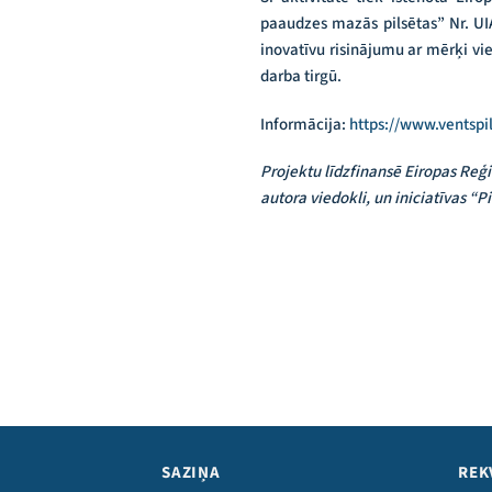
paaudzes mazās pilsētas” Nr. UIA
inovatīvu risinājumu ar mērķi vi
darba tirgū.
Informācija:
https://www.ventspil
Projektu līdzfinansē Eiropas Reģio
autora viedokli, un iniciatīvas “
SAZIŅA
REK