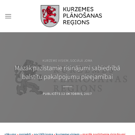
Skip
to
content
KURZEME VISIEM
,
SOCIĀLĀ JOMA
Mazāk pazīstamie risinājumi sabiedrībā
balstītu pakalpojumu pieejamībai
PUBLICĒTS
12 OKTOBRIS, 2017
sākums
»
projekti
»
sociālā joma
»
kurzeme visiem
»
mazāk pazīstamie risinājumi