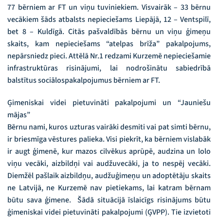
77 bērniem ar FT un viņu tuviniekiem. Visvairāk – 33 bērnu
vecākiem šāds atbalsts nepieciešams Liepājā, 12 – Ventspilī,
bet 8 – Kuldīgā. Citās pašvaldībās bērnu un viņu ģimeņu
skaits, kam nepieciešams “atelpas brīža” pakalpojums,
nepārsniedz pieci. Attēlā Nr.1 redzami Kurzemē nepieciešamie
infrastruktūras risinājumi, lai nodrošinātu sabiedrībā
balstītus sociālospakalpojumus bērniem ar FT.
Ģimeniskai videi pietuvināti pakalpojumi un “Jauniešu
mājas”
Bērnu nami, kuros uzturas vairāki desmiti vai pat simti bērnu,
ir briesmīga vēstures palieka. Visi piekrīt, ka bērniem vislabāk
ir augt ģimenē, kur mazos cilvēkus aprūpē, audzina un lolo
viņu vecāki, aizbildņi vai audžuvecāki, ja to nespēj vecāki.
Diemžēl pašlaik aizbildņu, audžuģimeņu un adoptētāju skaits
ne Latvijā, ne Kurzemē nav pietiekams, lai katram bērnam
būtu sava ģimene. Šādā situācijā īslaicīgs risinājums būtu
ģimeniskai videi pietuvināti pakalpojumi (ĢVPP). Tie izvietoti