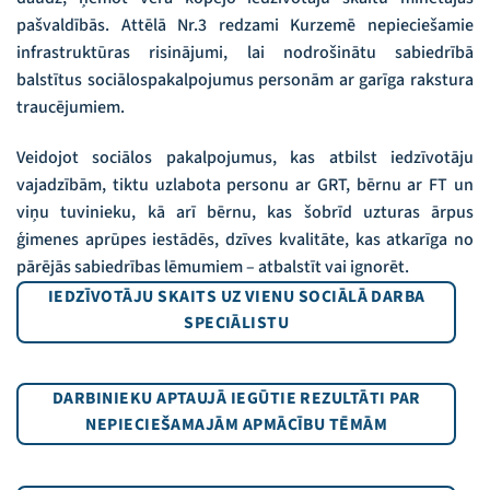
pašvaldībās. Attēlā Nr.3 redzami Kurzemē nepieciešamie
infrastruktūras risinājumi, lai nodrošinātu sabiedrībā
balstītus sociālospakalpojumus personām ar garīga rakstura
traucējumiem.
Veidojot sociālos pakalpojumus, kas atbilst iedzīvotāju
vajadzībām, tiktu uzlabota personu ar GRT, bērnu ar FT un
viņu tuvinieku, kā arī bērnu, kas šobrīd uzturas ārpus
ģimenes aprūpes iestādēs, dzīves kvalitāte, kas atkarīga no
pārējās sabiedrības lēmumiem – atbalstīt vai ignorēt.
IEDZĪVOTĀJU SKAITS UZ VIENU SOCIĀLĀ DARBA
SPECIĀLISTU
DARBINIEKU APTAUJĀ IEGŪTIE REZULTĀTI PAR
NEPIECIEŠAMAJĀM APMĀCĪBU TĒMĀM