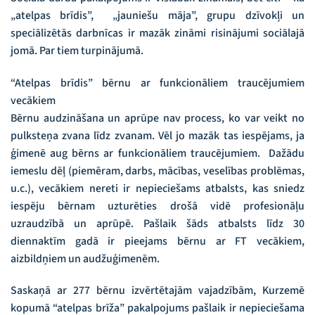
„atelpas brīdis”, „jauniešu māja”, grupu dzīvokļi un
speciālizētās darbnīcas ir mazāk zināmi risinājumi sociālajā
jomā. Par tiem turpinājumā.
“Atelpas brīdis” bērnu ar funkcionāliem traucējumiem
vecākiem
Bērnu audzināšana un aprūpe nav process, ko var veikt no
pulksteņa zvana līdz zvanam. Vēl jo mazāk tas iespējams, ja
ģimenē aug bērns ar funkcionāliem traucējumiem. Dažādu
iemeslu dēļ (piemēram, darbs, mācības, veselības problēmas,
u.c.), vecākiem nereti ir nepieciešams atbalsts, kas sniedz
iespēju bērnam uzturēties drošā vidē profesionāļu
uzraudzībā un aprūpē. Pašlaik šāds atbalsts līdz 30
diennaktīm gadā ir pieejams bērnu ar FT vecākiem,
aizbildņiem un audžuģimenēm.
Saskaņā ar 277 bērnu izvērtētajām vajadzībām, Kurzemē
kopumā “atelpas brīža” pakalpojums pašlaik ir nepieciešama