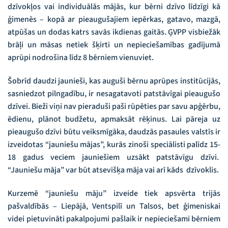
dzīvokļos vai individuālās mājās, kur bērni dzīvo līdzīgi kā
ģimenēs – kopā ar pieaugušajiem iepērkas, gatavo, mazgā,
atpūšas un dodas katrs savās ikdienas gaitās. ĢVPP visbiežāk
brāļi un māsas netiek šķirti un nepieciešamības gadījumā
aprūpi nodrošina līdz 8 bērniem vienuviet.
Šobrīd daudzi jaunieši, kas auguši bērnu aprūpes institūcijās,
sasniedzot pilngadību, ir nesagatavoti patstāvīgai pieaugušo
dzīvei. Bieži viņi nav pieraduši paši rūpēties par savu apģērbu,
ēdienu, plānot budžetu, apmaksāt rēķinus. Lai pāreja uz
pieaugušo dzīvi būtu veiksmīgāka, daudzās pasaules valstīs ir
izveidotas “jauniešu mājas”, kurās zinoši speciālisti palīdz 15-
18 gadus veciem jauniešiem uzsākt patstāvīgu dzīvi.
“Jauniešu māja” var būt atsevišķa māja vai arī kāds dzīvoklis.
Kurzemē “jauniešu māju” izveide tiek apsvērta trijās
pašvaldībās – Liepājā, Ventspilī un Talsos, bet ģimeniskai
videi pietuvināti pakalpojumi pašlaik ir nepieciešami bērniem