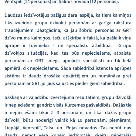
Ventspilī (14 personas) un Saldus novadā (12 personas).
Daudzus iedzīvotājus bažīgus dara iespēja, ka tiem kaimiņos
tiks izveidoti grupu dzīvokļi personām ar garīga rakstura
traucējumiem. Jāatgādina, ka jau šobrīd personas ar GRT
dzīvo mums kaimiņos, taču atšķirība ir faktā, ka pašlaik viņu
aprūpe ir tuvinieku – ne speciālistu atbildība. Grupu
dzīvokļos situācijās, kad tas būs nepieciešams, atbalstu
personām ar GRT sniegs apmācīti speciālisti un tik lielā
apmērā, cik nepieciešams. Šāda sabiedrībā īstenota aprūpes
sistēma ir daudz drošāka apkārtējiem un humānāka pret
personām ar GRT, jo ļaus sajusties piederīgiem sabiedrībai.
Saskaņā ar vajadzību izvērtējuma rezultātiem, grupu dzīvokļi
ir nepieciešami gandrīz visās Kurzemes pašvaldībās. Dažās tie
ir nepieciešami tikai 2 -3 personām, un tikai dažās grupu
dzīvokļi būtu noderīgi vairāk kā 10 personām, piemēram,
Liepājā, Ventspilī, Talsu un Rojas novados. Tas nebūt nav
daudz, ņemot vērā kopējo iedzīvotāju skaitu minētajās