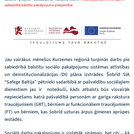
sabiedrībā balstītu pakalpojumu pieejamībai
Jau vairākus mēnešus Kurzemes reģionā turpinās darbs pie
sabiedrībā balstītu sociālo pakalpojumu sistēmas attīstības
un deinstitucionalizācijas (DI) plāna izstrādes. Šobrīd SIA
“Safege Baltija” pētnieki sadarbībā ar pašvaldību sociālajiem
dienestiem jau ir noteikuši, kāds atbalsts būs visvairāk
nepieciešams katrā pašvaldībā personām ar garīga rakstura
traucējumiem (GRT), bērniem ar funkcionāliem traucējumiem
(FT) un bērniem, kas šobrīd uzturas ārpus ģimenes aprūpes
iestādēs.
Sociālā darba pakalpojums ir vislabāk zināmais, bet citi – kā