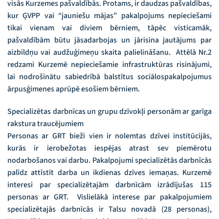
visās Kurzemes pašvaldībās. Protams, ir daudzas pašvaldības,
kur ĢVPP vai “jauniešu mājas” pakalpojums nepieciešami
tikai vienam vai diviem bērniem, tāpēc visticamāk,
pašvaldībām būtu jāsadarbojas un jārisina jautājums par
aizbildņu vai audžuģimeņu skaita palielināšanu. Attēlā Nr.2
redzami Kurzemē nepieciešamie infrastruktūras risinājumi,
lai nodrošinātu sabiedrībā balstītus sociālospakalpojumus
ārpusģimenes aprūpē esošiem bērniem.
Specializētas darbnīcas un grupu dzīvokļi personām ar garīga
rakstura traucējumiem
Personas ar GRT bieži vien ir nolemtas dzīvei institūcijās,
kurās ir ierobežotas iespējas atrast sev piemērotu
nodarbošanos vai darbu. Pakalpojumi specializētās darbnīcās
palīdz attīstīt darba un ikdienas dzīves iemaņas. Kurzemē
interesi par specializētajām darbnīcām izrādījušas 115
personas ar GRT. Vislielākā interese par pakalpojumiem
specializētajās darbnīcās ir Talsu novadā (28 personas),