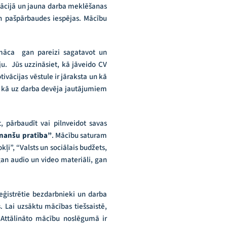
tuācijā un jauna darba meklēšanas
 un pašpārbaudes iespējas. Mācību
māca
gan pareizi sagatavot un
. Jūs uzzināsiet, kā jāveido CV
ivācijas vēstule ir jāraksta un kā
i, kā uz darba devēja jautājumiem
 pārbaudīt vai pilnveidot savas
inanšu pratība”
. Mācību saturam
ļi”, “Valsts un sociālais budžets,
gan audio un video materiāli, gan
eģistrētie bezdarbnieki un darba
s.
Lai uzsāktu mācības tiešsaistē,
 Attālināto mācību noslēgumā ir