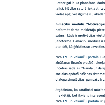
lietderīgai laika plānošanai dar
laikā. Mācību saturā iekļauti te
vielas apguves ilgums ir 5 akadē
E-mācību modulis
“Motivācij
noformēt darba meklētāja piete
saturs, kāda ir motivācijas vēstu
jānoformē. E-mācību modulis izsk
atbildēt, kā ģērbties un uzvesties
NVA
CV un vakanču portāla
E-a
zināšanas finanšu pratībā, pieeja
ir četras sadaļas: “Nauda un darī
sociālās apdrošināšanas sistēmas
dialoga simulācijas, gan pašpārb
Atgādinām, ka attālināti mācīti
meklētāji, bet ikviens interese
NVA
CV un vakanču portālā
ir 