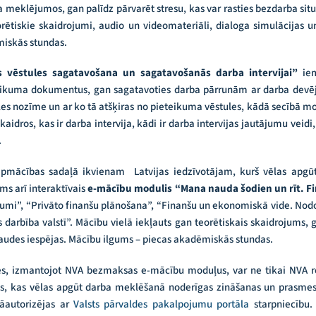
ba meklējumos, gan palīdz pārvarēt stresu, kas var rasties bezdarba si
orētiskie skaidrojumi, audio un videomateriāli, dialoga simulācijas
miskās stundas.
as vēstules sagatavošana un sagatavošanās darba intervijai”
ie
ikuma dokumentus, gan sagatavoties darba pārrunām ar darba devēju
les nozīme un ar ko tā atšķiras no pieteikuma vēstules, kādā secībā mot
aidros, kas ir darba intervija, kādi ir darba intervijas jautājumu veid
.
pmācības sadaļā ikvienam Latvijas iedzīvotājam, kurš vēlas apgūt,
ms arī interaktīvais
e-mācību modulis “Mana nauda šodien un rīt. F
jumi”, “Privāto finanšu plānošana”, “Finanšu un ekonomiskā vide. Nodok
 darbība valstī”. Mācību vielā iekļauts gan teorētiskais skaidrojums, 
audes iespējas. Mācību ilgums – piecas akadēmiskās stundas.
es, izmantojot NVA bezmaksas e-mācību moduļus, var ne tikai NVA r
nts, kas vēlas apgūt darba meklēšanā noderīgas zināšanas un prasme
jāautorizējas ar
Valsts pārvaldes pakalpojumu portāla
starpniecību.