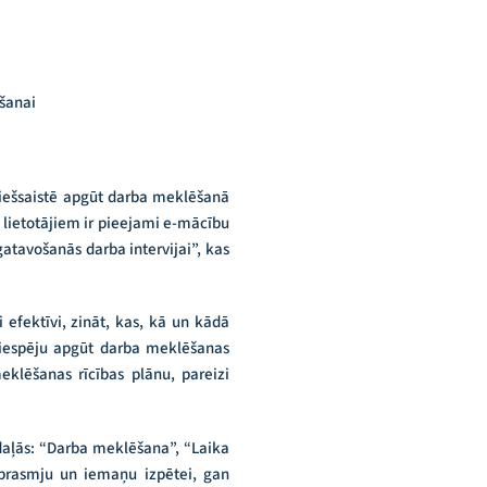
šanai
 tiešsaistē apgūt darba meklēšanā
lietotājiem ir pieejami e-mācību
atavošanās darba intervijai”, kas
 efektīvi, zināt, kas, kā un kādā
iespēju apgūt darba meklēšanas
eklēšanas rīcības plānu, pareizi
adaļās: “Darba meklēšana”, “Laika
prasmju un iemaņu izpētei, gan