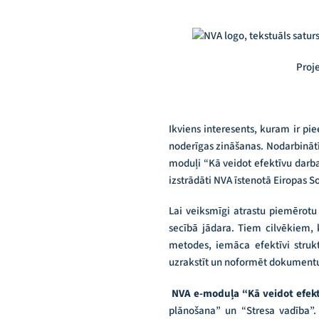
Proj
Ikviens interesents, kuram ir pi
noderīgas zināšanas. Nodarbināt
moduļi “Kā veidot efektīvu darba
izstrādāti NVA īstenotā Eiropas S
Lai veiksmīgi atrastu piemērotu 
secībā jādara. Tiem cilvēkiem
metodes, iemāca efektīvi strukt
uzrakstīt un noformēt dokumentu
NVA e-moduļa
“Kā veidot efek
plānošana” un “Stresa vadība”