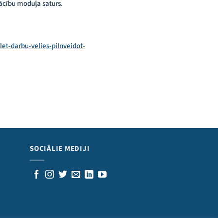
mācību moduļa saturs.
et-darbu-velies-pilnveidot-
SOCIĀLIE MEDIJI