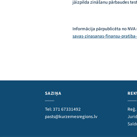
jāizpilda zināšanu pārbaudes tests
Informācija pārpublicēta no NVA
savas-zinasanas-finansu-pratiba
SAZIŅA
REK
Tel: 371 67331492
Reģ.
pasts@kurzemesregions.lv
Jurid
Sald