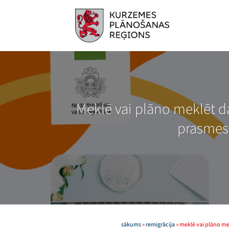
Skip
to
content
Meklē vai plāno meklēt da
prasmes 
sākums
»
remigrācija
»
meklē vai plāno me