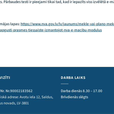
. Pārbaudes testi ir pieejami tikai tad, kad ir iepazīts viss izvēlētā e-
 mājas lapas:
https://www.nva.gov.lv/lv/jaunums/mekle-vai-plano-mekl
-apgusti-prasmes-tiessaiste-izmantojot-nva-e-macibu-modulus
VIZĪTI
DARBA LAIKS
 Nr. Nr.90002183562
Darba dienās 8.30 – 17.00
iskā adrese: Avotu iela 12, Saldus,
Brīvdienās slēgts
us novads, LV-3801