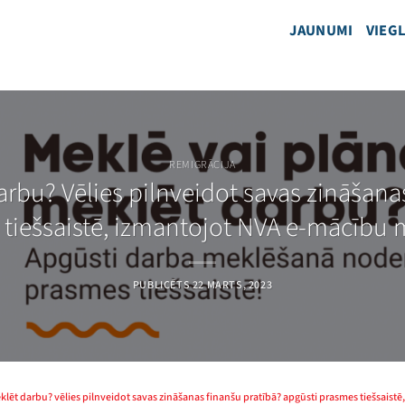
JAUNUMI
VIEGL
REMIGRĀCIJA
rbu? Vēlies pilnveidot savas zināšana
tiešsaistē, izmantojot NVA e-mācību
PUBLICĒTS
22 MARTS, 2023
klēt darbu? vēlies pilnveidot savas zināšanas finanšu pratībā? apgūsti prasmes tiešsais