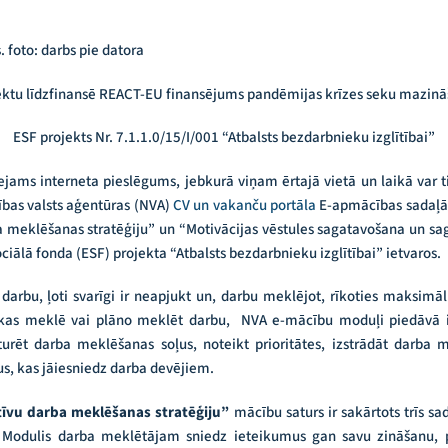
ektu līdzfinansē REACT-EU finansējums pandēmijas krīzes seku mazinā
ESF projekts Nr. 7.1.1.0/15/I/001 “Atbalsts bezdarbnieku izglītībai”
eejams interneta pieslēgums, jebkurā viņam ērtajā vietā un laikā var
ības valsts aģentūras (NVA)
CV un vakanču portāla
E-apmācības sadaļā 
 meklēšanas stratēģiju” un “Motivācijas vēstules sagatavošana un sag
ociālā fonda (ESF) projekta “Atbalsts bezdarbnieku izglītībai” ietvaros.
darbu, ļoti svarīgi ir neapjukt un, darbu meklējot, rīkoties maksimāli
, kas meklē vai plāno meklēt darbu, NVA e-mācību moduļi piedāvā 
urēt darba meklēšanas soļus, noteikt prioritātes, izstrādāt darba m
s, kas jāiesniedz darba devējiem.
tīvu darba meklēšanas stratēģiju”
mācību saturs ir sakārtots trīs s
. Modulis darba meklētājam sniedz ieteikumus gan savu zināšanu, 