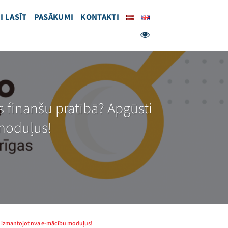
I LASĪT
PASĀKUMI
KONTAKTI
s finanšu pratībā? Apgūsti
 moduļus!
tē, izmantojot nva e-mācību moduļus!