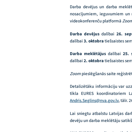
Darba devējus un darba meklētā
nosacījumiem, ieguvumiem un reģ
videokonferenču platformā
Zoo
Darba devējus
dalībai
26. se
dalībai
3. oktobra
tiešsaistes sem
Darba meklētājus
dalībai
25.
dalībai
2. oktobra
tiešsaistes se
Zoom
pieslēgšanās saite reģistrē
Detalizētāku informāciju var uzz
tīkla EURES koordinatoriem La
Andris.Seglins@nva.gov.lv
, tālr.
Lai sniegtu atbalstu Latvijas da
devēju un darba meklētāju sati