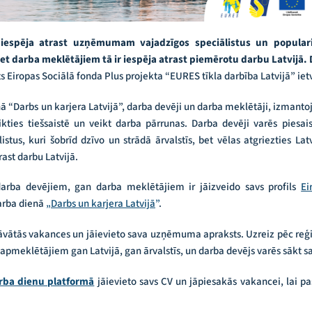
a iespēja atrast uzņēmumam vajadzīgos speciālistus un populari
t darba meklētājiem tā ir iespēja atrast piemērotu darbu Latvijā. D
s Eiropas Sociālā fonda Plus projekta “EURES tīkla darbība Latvijā” iet
nā “Darbs un karjera Latvijā”, darba devēji un darba meklētāji, izmantojo
ikties tiešsaistē un veikt darba pārrunas. Darba devēji varēs pies
listus, kuri šobrīd dzīvo un strādā ārvalstīs, bet vēlas atgriezties Latv
rast darbu Latvijā.
arba devējiem, gan darba meklētājiem ir jāizveido savs profils
Ei
darba dienā
„
Darbs un karjera Latvijā
”
.
vātās vakances un jāievieto sava uzņēmuma apraksts. Uzreiz pēc reģi
apmeklētājiem gan Latvijā, gan ārvalstīs, un darba devējs varēs sākt
rba dienu platformā
jāievieto savs CV un jāpiesakās vakancei, lai p