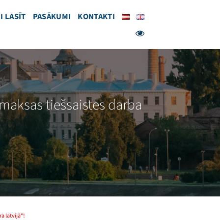
I LASĪT
PASĀKUMI
KONTAKTI
zmaksas tiešsaistes darba
a latvijā"!