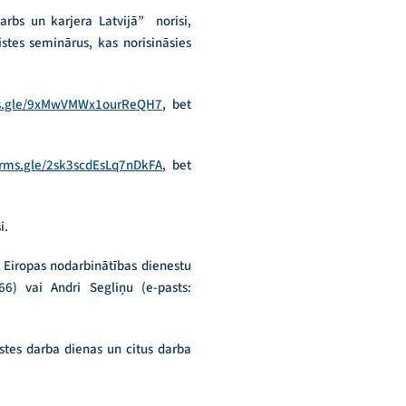
rbs un karjera Latvijā” norisi,
stes seminārus, kas norisināsies
rms.gle/9xMwVMWx1ourReQH7
, bet
forms.gle/2sk3scdEsLq7nDkFA
, bet
i.
” Eiropas nodarbinātības dienestu
66) vai Andri Segliņu (e-pasts:
istes darba dienas un citus darba