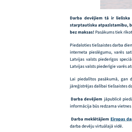
Darba devējiem tā ir lielisk
starptautisku atpazīstamību, be
bez maksas!
Pasākums tiek rīkot
Piedaloties tiešsaistes darba die
interneta pieslēgumu, varēs sat
Latvijas valsts piederīgos speciā
Latvijas valsts piederīgie varēs at
Lai piedalītos pasākumā, gan d
jāreģistrējas dalībai tiešsaistes 
Darba devējiem
jāpublicē piedā
informācija būs redzama vietnes 
Darba meklētājiem
Eiropas da
darba devēju virtuālajā vidē.