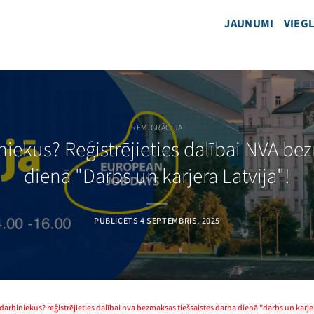
JAUNUMI
VIEGL
REMIGRĀCIJA
niekus? Reģistrējieties dalībai NVA be
dienā "Darbs un karjera Latvijā"!
PUBLICĒTS
4 SEPTEMBRIS, 2025
darbiniekus? reģistrējieties dalībai nva bezmaksas tiešsaistes darba dienā "darbs un karjer