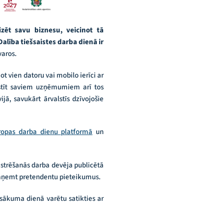
zēt savu biznesu, veicinot tā
alība tiešsaistes darba dienā ir
varos.
t vien datoru vai mobilo ierīci ar
aistīt saviem uzņēmumiem arī tos
ijā, savukārt ārvalstīs dzīvojošie
ropas darba dienu platformā
un
strēšanās darba devēja publicētā
 saņemt pretendentu pieteikumus.
asākuma dienā varētu satikties ar