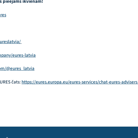
s pieejams ikvienam!
res
reslatvia/
pany/eures-latvia
om/@eures_latvia
EURES čats:
https://eures.europa.eu/eures-services/chat-eures-adviser