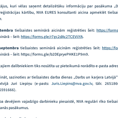
jus, kuri vēlas saņemt detalizētāku informāciju par pasākuma „Da
istrācijas kārtību, NVA EURES konsultanti aicina apmeklēt tiešsai
m
.
ptembra
tiešsaistes seminārā aicinām reģistrēties šeit:
https://fo
inārā – šeit:
https://forms.gle/r7gc2dAc2TCEViiYA
.
 septembra
tiešsaistes seminārā aicinām reģistrēties šeit:
https://
minārā – šeit: https://forms.gle/b2DEpryePHKE1P9m9.
tajiem dalībniekiem tiks nosūtīta uz pieteikumā norādīto e-pasta adres
ināt, sazinoties ar tiešsaistes darba dienas „Darbs un karjera Latvijā
tvijā Juri Liepiņu (e-pasts:
Juris.Liepins@nva.gov.lv
, tālr. 265186
 26591666).
rba devējiem vajadzīgo darbinieku piesaistē, NVA regulāri rīko tiešsa
kšanās pasākumus.