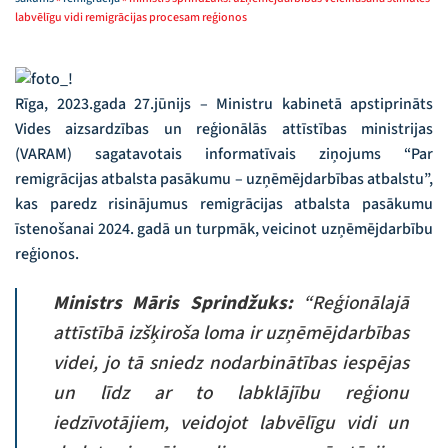
labvēlīgu vidi remigrācijas procesam reģionos
Rīga, 2023.gada 27.jūnijs – Ministru kabinetā apstiprināts
Vides aizsardzības un reģionālās attīstības ministrijas
(VARAM) sagatavotais informatīvais ziņojums “Par
remigrācijas atbalsta pasākumu – uzņēmējdarbības atbalstu”,
kas paredz risinājumus remigrācijas atbalsta pasākumu
īstenošanai 2024. gadā un turpmāk, veicinot uzņēmējdarbību
reģionos.
Ministrs
Māris Sprindžuks:
“Reģionālajā
attīstībā izšķiroša loma ir uzņēmējdarbības
videi, jo tā sniedz nodarbinātības iespējas
un līdz ar to labklājību reģionu
iedzīvotājiem, veidojot labvēlīgu vidi un