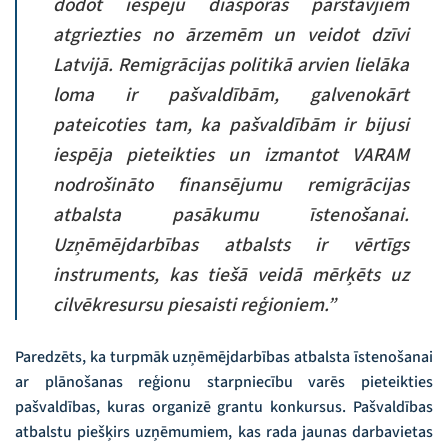
dodot iespēju diasporas pārstāvjiem
atgriezties no ārzemēm un veidot dzīvi
Latvijā. Remigrācijas politikā arvien lielāka
loma ir pašvaldībām, galvenokārt
pateicoties tam, ka pašvaldībām ir bijusi
iespēja pieteikties un izmantot VARAM
nodrošināto finansējumu remigrācijas
atbalsta pasākumu īstenošanai.
Uzņēmējdarbības atbalsts ir vērtīgs
instruments, kas tiešā veidā mērķēts uz
cilvēkresursu piesaisti reģioniem.”
Paredzēts, ka turpmāk uzņēmējdarbības atbalsta īstenošanai
ar plānošanas reģionu starpniecību varēs pieteikties
pašvaldības, kuras organizē grantu konkursus. Pašvaldības
atbalstu piešķirs uzņēmumiem, kas rada jaunas darbavietas