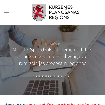
Skip
to
content
REMIGRĀCIJA
Ministrs Sprindžuks: uzņēmējdarbības
veicināšana stimulēs labvēlīgu vidi
remigrācijas procesam reģionos
PUBLICĒTS
28 JŪNIJS, 2023
sākums
»
remigrācija
»
ministrs sprindžuks: uzņēmējdarbības veicināšana stimulēs