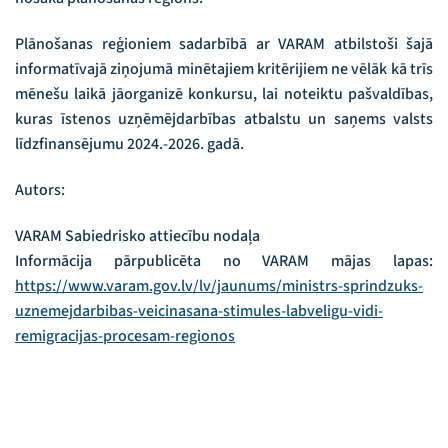
Plānošanas reģioniem sadarbībā ar VARAM atbilstoši šajā
informatīvajā ziņojumā minētajiem kritērijiem ne vēlāk kā trīs
mēnešu laikā jāorganizē konkursu, lai noteiktu pašvaldības,
kuras īstenos uzņēmējdarbības atbalstu un saņems valsts
līdzfinansējumu 2024.-2026. gadā.
Autors:
VARAM Sabiedrisko attiecību nodaļa
Informācija pārpublicēta no VARAM mājas lapas:
https://www.varam.gov.lv/lv/jaunums/ministrs-sprindzuks-
uznemejdarbibas-veicinasana-stimules-labveligu-vidi-
remigracijas-procesam-regionos