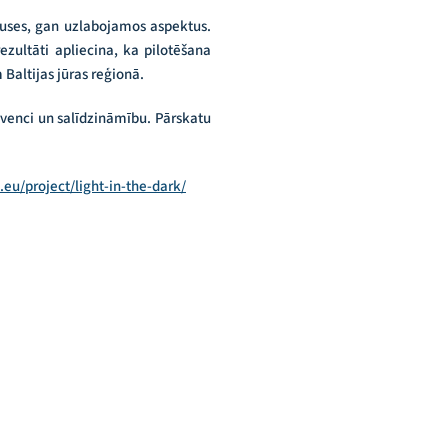
 puses, gan uzlabojamos aspektus.
ezultāti apliecina, ka pilotēšana
Baltijas jūras reģionā.
kvenci un salīdzināmību. Pārskatu
c.eu/project/light-in-the-dark/