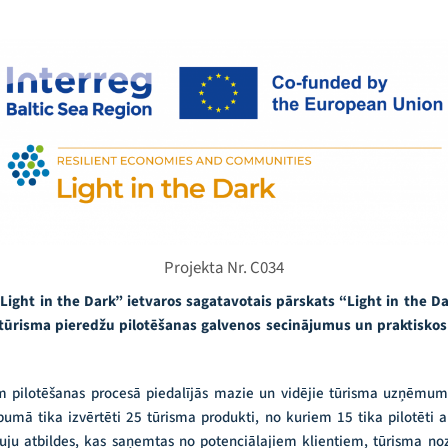
Projekta Nr. C034
ight in the Dark” ietvaros sagatavotais pārskats “Light in the Da
ūrisma pieredžu pilotēšanas galvenos secinājumus un praktiskos r
 pilotēšanas procesā piedalījās mazie un vidējie tūrisma uzņēmumi
opumā tika izvērtēti 25 tūrisma produkti, no kuriem 15 tika pilotēti 
uju atbildes, kas saņemtas no potenciālajiem klientiem, tūrisma no