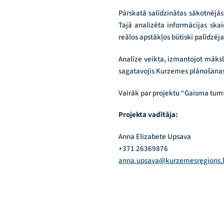
Pārskatā salīdzinātas sākotnējās
Tajā analizēta informācijas skai
reālos apstākļos būtiski palīdzēj
Analīze veikta, izmantojot māksl
sagatavojis Kurzemes plānošanas
Vairāk par projektu “Gaisma tum
Projekta vadītāja:
Anna Elizabete Upsava
+371 26369876
anna.upsava@kurzemesregions.