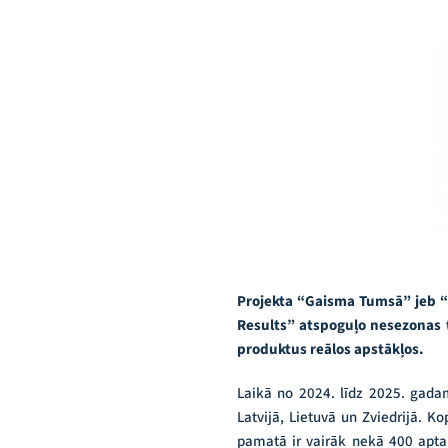
Projekta “Gaisma Tumsā” jeb “L
Results” atspoguļo nesezonas t
produktus reālos apstākļos.
Laikā no 2024. līdz 2025. gadam
Latvijā, Lietuvā un Zviedrijā. K
pamatā ir vairāk nekā 400 apta