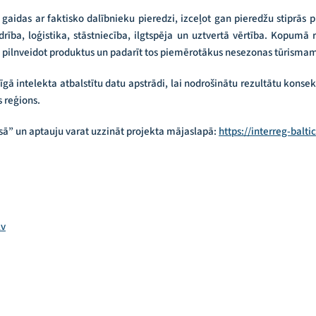
 gaidas ar faktisko dalībnieku pieredzi, izceļot gan pieredžu stiprās
drība, loģistika, stāstniecība, ilgtspēja un uztvertā vērtība. Kopumā r
a pilnveidot produktus un padarīt tos piemērotākus nesezonas tūrismam 
īgā intelekta atbalstītu datu apstrādi, lai nodrošinātu rezultātu konse
 reģions.
sā” un aptauju varat uzzināt projekta mājaslapā:
https://interreg-balti
lv