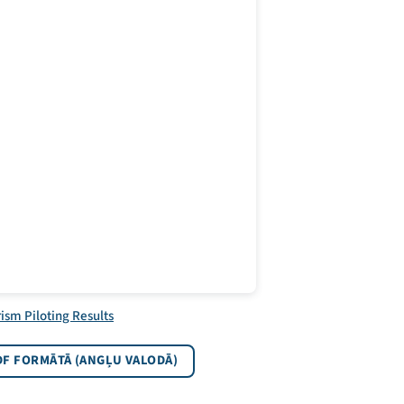
rism Piloting Results
DF FORMĀTĀ (ANGĻU VALODĀ)