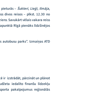
u pieturās –
Šukteri
,
Lieģi
,
Ilmāja
,
ss divos reisos – plkst. 12.30 no
ziens
. Savukārt vēlais vakara reiss
alapunktā Rīgā pienāks līdzšinējos
s autobusu parks”. Izmaiņas ATD
 ir izstrādāt, pārzināt un plānot
džeta iedalīto finanšu līdzekļu
nsporta pakalpojumus reģionālās