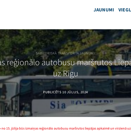
JAUNUMI
VIEGL
SABIEDRISKĀ TRANSPORTA JAUNUMI
ņas reģionālo autobusu maršrutos Liep
uz Rīgu
PUBLICĒTS
10 JŪLIJS, 2024
»
no 15. jūlija būs izmaiņas reģionālo autobusu maršrutos liepājas apkaimē un virzienā uz