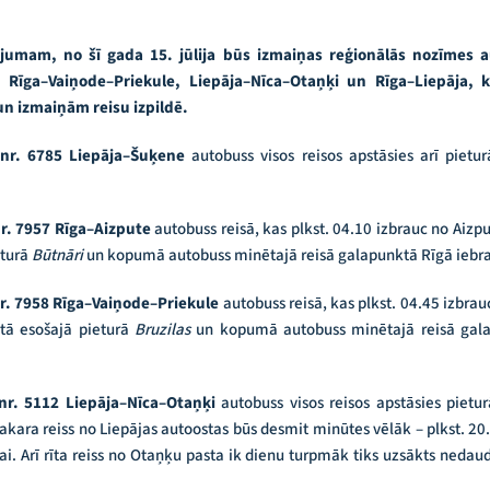
nājumam, no šī gada 15. jūlija būs izmaiņas reģionālās nozīmes
 Rīga–Vaiņode–Priekule, Liepāja–Nīca–Otaņķi un Rīga–Liepāja, k
un izmaiņām reisu izpildē.
 nr. 6785 Liepāja–Šuķene
autobuss visos reisos apstāsies arī pietu
r. 7957 Rīga–Aizpute
autobuss reisā, kas plkst. 04.10 izbrauc no Aizp
eturā
Būtnāri
un kopumā autobuss minētajā reisā galapunktā Rīgā iebra
r. 7958 Rīga–Vaiņode–Priekule
autobuss reisā, kas plkst. 04.45 izbra
stā esošajā pieturā
Bruzilas
un kopumā autobuss minētajā reisā gala
nr. 5112 Liepāja–Nīca–Otaņķi
autobuss visos reisos apstāsies pietu
akara reiss no Liepājas autoostas būs desmit minūtes vēlāk – plkst. 20.2
i. Arī rīta reiss no Otaņķu pasta ik dienu turpmāk tiks uzsākts nedaud