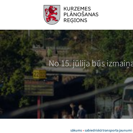
Skip
to
content
No 15. jūlija būs izmai
sākums
»
sabiedriskā transporta jaunumi