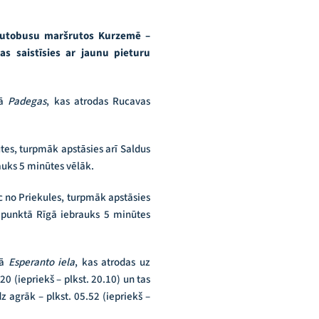
 autobusu maršrutos Kurzemē –
as saistīsies ar jaunu pieturu
rā
Padegas
, kas atrodas Rucavas
utes, turpmāk apstāsies arī Saldus
uks 5 minūtes vēlāk.
uc no Priekules, turpmāk apstāsies
punktā Rīgā iebrauks 5 minūtes
rā
Esperanto iela
, kas atrodas uz
0 (iepriekš – plkst. 20.10) un tas
z agrāk – plkst. 05.52 (iepriekš –