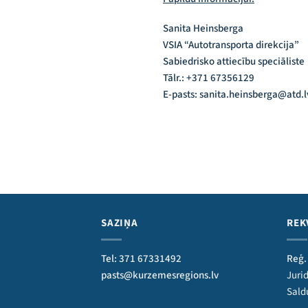
Sanita Heinsberga
VSIA “Autotransporta direkcija”
Sabiedrisko attiecību speciāliste
Tālr.: +371 67356129
E-pasts: sanita.heinsberga@atd.l
SAZIŅA
REK
Tel: 371 67331492
Reģ.
pasts@kurzemesregions.lv
Jurid
Sald