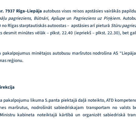
r. 7937 Rīga–Liepāja
autobuss visos reisos apstāsies vairākās papild
āļu pagrieziens
,
Būtnāri
,
Apšupe
un
Pagrieziens uz Piņķiem
. Autobu
0 no Rīgas starptautiskās autoostas – apstāsies arī pieturā
Stūru pagrie
s desmit minūtes vēlāk – plkst. 22.40 (iepriekš – plkst. 22.30), bet g
ta pakalpojumus minētajos autobusu maršrutos nodrošina AS “Liepāja
nas reģionu.
irekcija
a pakalpojumu likuma 5.panta piektajā daļā noteikto, ATD kompetencē
mes maršrutus, nodrošināt sabiedriskajam transportam no valsts bu
Ministru kabineta noteiktajā kārtībā un organizēt sabiedriskā tra