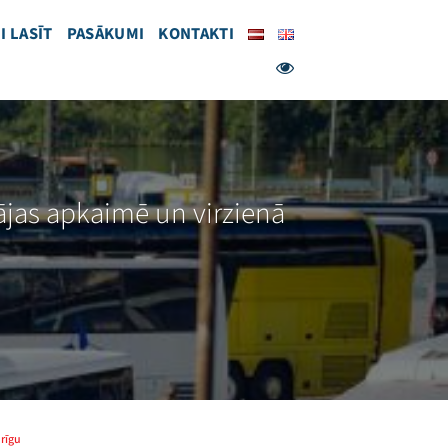
I LASĪT
PASĀKUMI
KONTAKTI
ājas apkaimē un virzienā
 rīgu