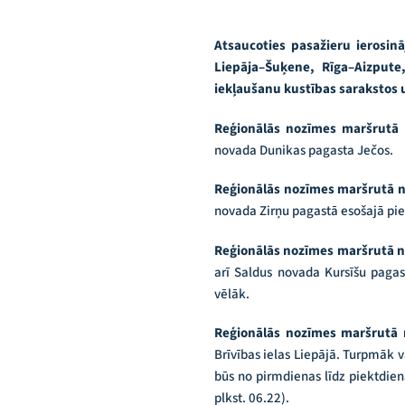
Atsaucoties pasažieru ierosi
Liepāja–Šuķene, Rīga–Aizpute,
iekļaušanu kustības sarakstos 
Reģionālās nozīmes maršrutā
novada Dunikas pagasta Ječos.
Reģionālās nozīmes maršrutā n
novada Zirņu pagastā esošajā pi
Reģionālās nozīmes maršrutā n
arī Saldus novada Kursīšu paga
vēlāk.
Reģionālās nozīmes maršrutā 
Brīvības ielas Liepājā. Turpmāk v
būs no pirmdienas līdz piektdiena
plkst. 06.22).