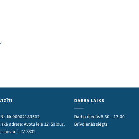
v
VIZĪTI
DARBA LAIKS
 Nr. Nr.90002183562
Darba dienās 8.30 – 17.00
iskā adrese: Avotu iela 12, Saldus,
Brīvdienās slēgts
us novads, LV-3801