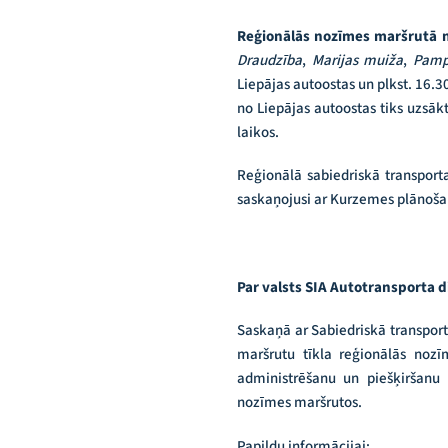
Reģionālās nozīmes maršrutā n
Draudzība
,
Marijas muiža
,
Pamp
Liepājas autoostas un plkst. 16.3
no Liepājas autoostas tiks uzsākt
laikos.
Reģionālā sabiedriskā transpor
saskaņojusi ar Kurzemes plānoša
Par valsts SIA Autotransporta d
Saskaņā ar Sabiedriskā transport
maršrutu tīkla reģionālās nozī
administrēšanu un piešķiršanu 
nozīmes maršrutos.
Papildu informācijai: