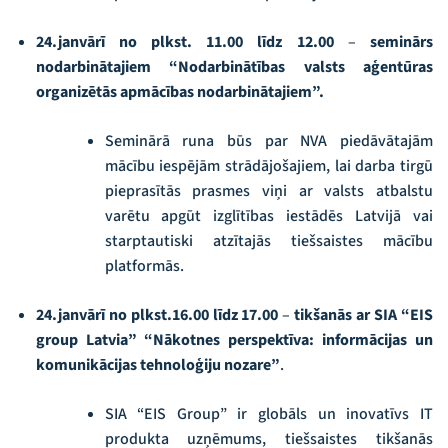
24.janvārī no plkst. 11.00 līdz 12.00
–
seminārs
nodarbinātajiem
“Nodarbinātības valsts aģentūras
organizētās apmācības nodarbinātajiem”.
Seminārā runa būs par NVA piedāvātajām
mācību iespējām strādājošajiem, lai darba tirgū
pieprasītās prasmes viņi ar valsts atbalstu
varētu apgūt izglītības iestādēs Latvijā vai
starptautiski atzītajās tiešsaistes mācību
platformās.
24.janvārī no plkst.16.00 līdz 17.00
–
tikšanās ar SIA “EIS
group Latvia” “Nākotnes perspektīva: informācijas un
komunikācijas tehnoloģiju nozare”
.
SIA “EIS Group” ir globāls un inovatīvs IT
produkta uzņēmums, tiešsaistes tikšanās