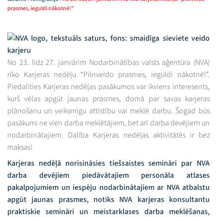
prasmes, ieguldi nākotnē!”
No 23. līdz 27. janvārim Nodarbinātības valsts aģentūra (NVA)
rīko Karjeras nedēļu “Pilnveido prasmes, ieguldi nākotnē!”.
Piedalīties Karjeras nedēļas pasākumos var ikviens interesents,
kurš vēlas apgūt jaunas prasmes, domā par savas karjeras
plānošanu un veiksmīgu attīstību vai meklē darbu. Šogad būs
pasākumi ne vien darba meklētājiem, bet arī darba devējiem un
nodarbinātajiem. Dalība Karjeras nedēļas aktivitātēs ir bez
maksas!
Karjeras nedēļā norisināsies tiešsaistes semināri par NVA
darba devējiem piedāvātajiem personāla atlases
pakalpojumiem un iespēju nodarbinātajiem ar NVA atbalstu
apgūt jaunas prasmes, notiks NVA karjeras konsultantu
praktiskie semināri un meistarklases darba meklēšanas,