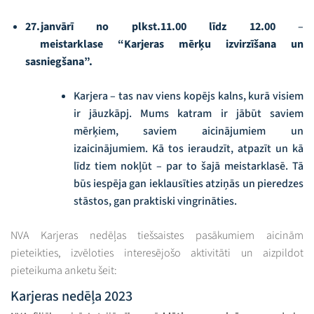
27.janvārī
no plkst.11.00 līdz 12.00
–
meistarklase
“Karjeras mērķu izvirzīšana un
sasniegšana”.
Karjera – tas nav viens kopējs kalns, kurā visiem
ir jāuzkāpj. Mums katram ir jābūt saviem
mērķiem, saviem aicinājumiem un
izaicinājumiem. Kā tos ieraudzīt, atpazīt un kā
līdz tiem nokļūt – par to šajā meistarklasē. Tā
būs iespēja gan ieklausīties atziņās un pieredzes
stāstos, gan praktiski vingrināties.
NVA Karjeras nedēļas tiešsaistes pasākumiem aicinām
pieteikties, izvēloties interesējošo aktivitāti un aizpildot
pieteikuma anketu šeit:
Karjeras nedēļa 2023