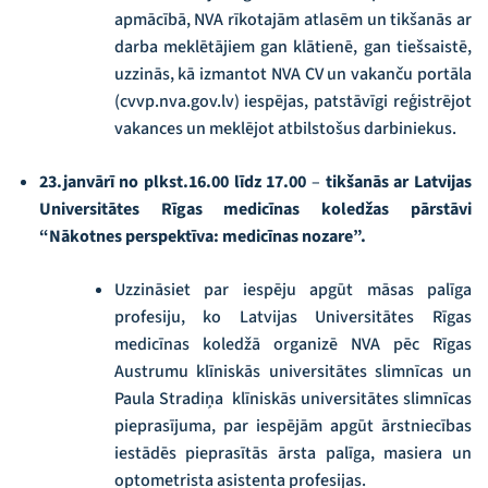
apmācībā, NVA rīkotajām atlasēm un tikšanās ar
darba meklētājiem gan klātienē, gan tiešsaistē,
uzzinās, kā izmantot NVA CV un vakanču portāla
(cvvp.nva.gov.lv) iespējas, patstāvīgi reģistrējot
vakances un meklējot atbilstošus darbiniekus.
23.janvārī no plkst.16.00 līdz 17.00
–
tikšanās ar Latvijas
Universitātes Rīgas medicīnas koledžas pārstāvi
“Nākotnes perspektīva: medicīnas nozare”.
Uzzināsiet par iespēju apgūt māsas palīga
profesiju, ko Latvijas Universitātes Rīgas
medicīnas koledžā organizē NVA pēc Rīgas
Austrumu klīniskās universitātes slimnīcas un
Paula Stradiņa klīniskās universitātes slimnīcas
pieprasījuma, par iespējām apgūt ārstniecības
iestādēs pieprasītās ārsta palīga, masiera un
optometrista asistenta profesijas.