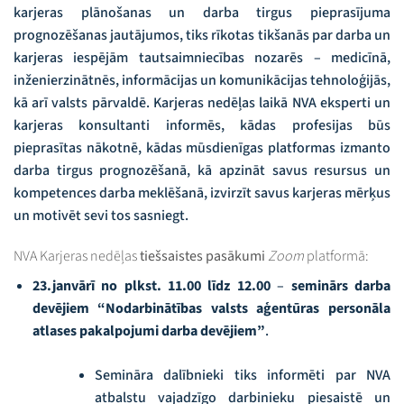
karjeras plānošanas un darba tirgus pieprasījuma
prognozēšanas jautājumos, tiks rīkotas tikšanās par darba un
karjeras iespējām tautsaimniecības nozarēs – medicīnā,
inženierzinātnēs, informācijas un komunikācijas tehnoloģijās,
kā arī valsts pārvaldē. Karjeras nedēļas laikā NVA eksperti un
karjeras konsultanti informēs, kādas profesijas būs
pieprasītas nākotnē, kādas mūsdienīgas platformas izmanto
darba tirgus prognozēšanā, kā apzināt savus resursus un
kompetences darba meklēšanā, izvirzīt savus karjeras mērķus
un motivēt sevi tos sasniegt.
NVA Karjeras nedēļas
tiešsaistes pasākumi
Zoom
platformā:
23.janvārī
no plkst. 11.00 līdz 12.00
–
seminārs darba
devējiem
“Nodarbinātības valsts aģentūras personāla
atlases pakalpojumi darba devējiem”
.
Semināra dalībnieki tiks informēti par NVA
atbalstu vajadzīgo darbinieku piesaistē un