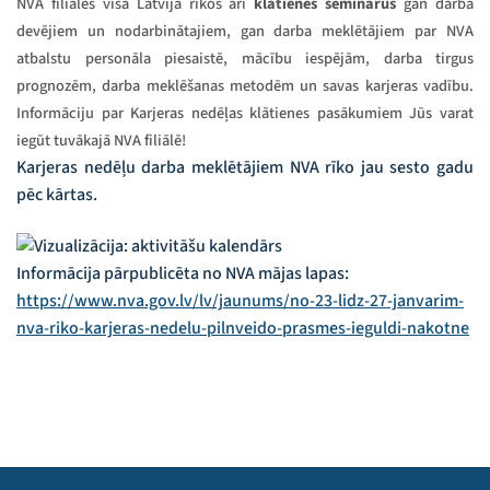
NVA filiāles visā Latvijā rīkos arī
klātienes seminārus
gan darba
devējiem un nodarbinātajiem, gan darba meklētājiem par NVA
atbalstu personāla piesaistē, mācību iespējām, darba tirgus
prognozēm, darba meklēšanas metodēm un savas karjeras vadību.
Informāciju par Karjeras nedēļas klātienes pasākumiem Jūs varat
iegūt tuvākajā NVA filiālē!
Karjeras nedēļu darba meklētājiem NVA rīko jau sesto gadu
pēc kārtas.
Informācija pārpublicēta no NVA mājas lapas:
https://www.nva.gov.lv/lv/jaunums/no-23-lidz-27-janvarim-
nva-riko-karjeras-nedelu-pilnveido-prasmes-ieguldi-nakotne