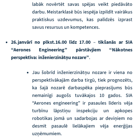
labāk novērtēt savas spējas veikt piedāvāto
darbu. Meistarklasē būs iespēja izpildīt vairākus
praktiskus uzdevumus, kas palīdzēs izprast
savus resursus un kompetences.
26.janvārī no plkst.16.00 līdz 17.00
–
tikšanās
ar SIA
“Aerones Engineering” pārstāvjiem “Nākotnes
perspektīva: inženierzinātņu nozare”
.
Jau šobrīd inženierzinātņu nozare ir viena no
perspektīvākajām darba tirgū, tiek prognozēts,
ka šajā nozarē darbaspēka pieprasījums būs
nemainīgi augošs tuvākajos 10 gados. SIA
“Aerones engineering” ir pasaules līderis vēja
turbīnu lāpstiņu inspekciju un apkopes
robotikas jomā un sadarbojas ar deviņiem no
desmit pasaulē lielākajiem vēja enerģijas
uzņēmumiem.