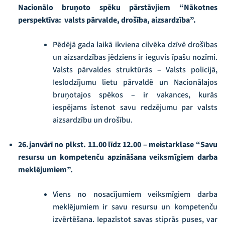
Nacionālo bruņoto spēku pārstāvjiem “Nākotnes
perspektīva: valsts pārvalde, drošība, aizsardzība”.
Pēdējā gada laikā ikviena cilvēka dzīvē drošības
un aizsardzības jēdziens ir ieguvis īpašu nozīmi.
Valsts pārvaldes struktūrās – Valsts policijā,
Ieslodzījumu lietu pārvaldē un Nacionālajos
bruņotajos spēkos – ir vakances, kurās
iespējams īstenot savu redzējumu par valsts
aizsardzību un drošību.
26.janvārī no plkst. 11.00 līdz 12.00
–
meistarklase
“Savu
resursu un kompetenču apzināšana veiksmīgiem darba
meklējumiem”.
Viens no nosacījumiem veiksmīgiem darba
meklējumiem ir savu resursu un kompetenču
izvērtēšana. Iepazīstot savas stiprās puses, var