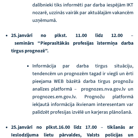
dalībnieki tiks informēti par darba iespējām IKT
nozarē, uzzinās vairāk par aktuālajām vakancēm
uzņēmumā.
25.janvārī no plkst. 11.00 līdz 12.00
–
seminārs
“Pieprasītākās profesijas īstermiņa darba
tirgus prognozē”.
Informācija par darba tirgus situāciju,
tendencēm un prognozēm tagad ir viegli un ērti
pieejama WEB bāzētā darba tirgus prognožu
analīzes platformā – prognozes.nva.gov.lv un
prognozes.em.gov.lv. Prognožu platformā
iekļautā informācija ikvienam interesentam var
palīdzēt profesijas izvēlē un karjeras plānošanā.
25.janvārī no plkst.16.00 līdz 17.00
–
tikšanās
ar
Ieslodzījuma lietu pārvaldes, Valsts policijas un