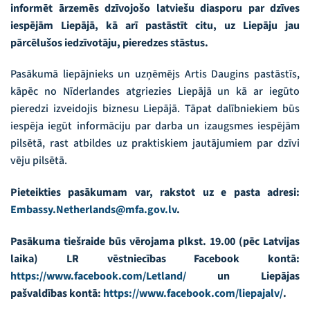
informēt ārzemēs dzīvojošo latviešu diasporu par dzīves
iespējām Liepājā, kā arī pastāstīt citu, uz Liepāju jau
pārcēlušos iedzīvotāju, pieredzes stāstus.
Pasākumā liepājnieks un uzņēmējs Artis Daugins pastāstīs,
kāpēc no Nīderlandes atgriezies Liepājā un kā ar iegūto
pieredzi izveidojis biznesu Liepājā. Tāpat dalībniekiem būs
iespēja iegūt informāciju par darba un izaugsmes iespējām
pilsētā, rast atbildes uz praktiskiem jautājumiem par dzīvi
vēju pilsētā.
Pieteikties pasākumam var, rakstot uz e pasta adresi:
Embassy.Netherlands@mfa.gov.lv
.
Pasākuma tiešraide būs vērojama plkst. 19.00 (pēc Latvijas
laika) LR vēstniecības Facebook kontā:
https://www.facebook.com/Letland/
un Liepājas
pašvaldības kontā:
https://www.facebook.com/liepajalv/
.