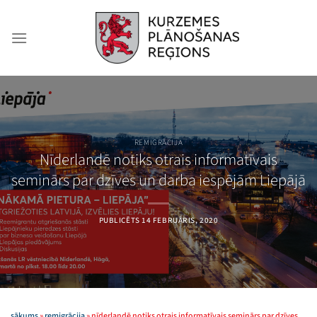
Skip
to
content
REMIGRĀCIJA
Nīderlandē notiks otrais informatīvais
seminārs par dzīves un darba iespējām Liepājā
PUBLICĒTS
14 FEBRUĀRIS, 2020
sākums
»
remigrācija
»
nīderlandē notiks otrais informatīvais seminārs par dzīves