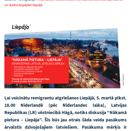
un darba iespējām liepājā
Lai veicinātu remigrantu atgriešanos Liepājā, 5. martā plkst.
18.00 Nīderlandē (pēc Nīderlandes laika), Latvijas
Republikas (LR) vēstniecībā Hāgā, notiks diskusija “Nākamā
pietura – Liepāja”. Šīs būs jau otrais šāda veida pasākums
ārvalstīs dzīvojošajiem latviešiem. Pasākuma mērķis ir