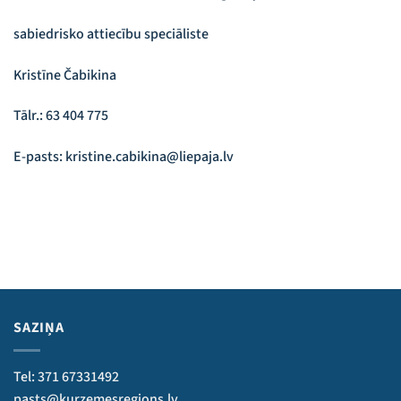
sabiedrisko attiecību speciāliste
Kristīne Čabikina
Tālr.: 63 404 775
E-pasts: kristine.cabikina@liepaja.lv
SAZIŅA
Tel: 371 67331492
pasts@kurzemesregions.lv