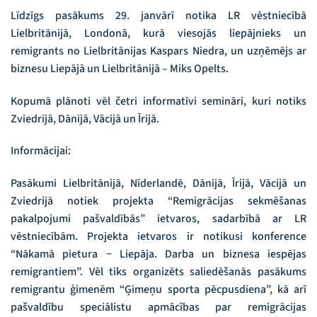
Līdzīgs pasākums 29. janvārī notika LR vēstniecībā
Lielbritānijā, Londonā, kurā viesojās liepājnieks un
remigrants no Lielbritānijas Kaspars Niedra, un uzņēmējs ar
biznesu Liepājā un Lielbritānijā – Miks Opelts.
Kopumā plānoti vēl četri informatīvi semināri, kuri notiks
Zviedrijā, Dānijā, Vācijā un Īrijā.
Informācijai:
Pasākumi Lielbritānijā, Nīderlandē, Dānijā, Īrijā, Vācijā un
Zviedrijā notiek projekta “Remigrācijas sekmēšanas
pakalpojumi pašvaldībās” ietvaros, sadarbībā ar LR
vēstniecībām. Projekta ietvaros ir notikusi konference
“Nākamā pietura − Liepāja. Darba un biznesa iespējas
remigrantiem”. Vēl tiks organizēts saliedēšanās pasākums
remigrantu ģimenēm “Ģimeņu sporta pēcpusdiena”, kā arī
pašvaldību speciālistu apmācības par remigrācijas