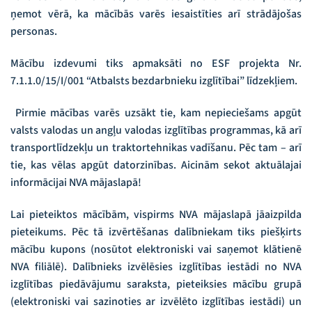
ņemot vērā, ka mācībās varēs iesaistīties arī strādājošas
personas.
Mācību izdevumi tiks apmaksāti no ESF projekta Nr.
7.1.1.0/15/I/001 “Atbalsts bezdarbnieku izglītībai” līdzekļiem.
Pirmie mācības varēs uzsākt tie, kam nepieciešams apgūt
valsts valodas un angļu valodas izglītības programmas, kā arī
transportlīdzekļu un traktortehnikas vadīšanu. Pēc tam – arī
tie, kas vēlas apgūt datorzinības. Aicinām sekot aktuālajai
informācijai NVA mājaslapā!
Lai pieteiktos mācībām, vispirms NVA mājaslapā jāaizpilda
pieteikums. Pēc tā izvērtēšanas dalībniekam tiks piešķirts
mācību kupons (nosūtot elektroniski vai saņemot klātienē
NVA filiālē). Dalībnieks izvēlēsies izglītības iestādi no NVA
izglītības piedāvājumu saraksta, pieteiksies mācību grupā
(elektroniski vai sazinoties ar izvēlēto izglītības iestādi) un