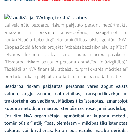
Lai veicinātu bezdarba riskam pakļauto personu nepārtrauktu
zināšanu un prasmju pilnveidošanu, paaugstinot to
konkurētspēju darba tirgū, Nodarbinātības valsts aģentūra (NVA)
Eiropas Sociālā fonda projekta “Atbalsts bezdarbnieku izglītībai”
ietvaros drīzumā uzsāks īstenot jaunu mācību pasākumu
“Bezdarba riskam pakļauto personu apmācība (mūžizglītība)”.
Tādējādi ar NVA finansiālu atbalstu turpmāk varēs mācīties arī
bezdarba riskam pakļautie nodarbinātie un pašnodarbinātie.
Bezdarba riskam pakļautās personas varēs apgūt valsts
valodu, angļu valodu, datorzinības, transportlīdzekļu un
traktortehnikas vadīšanu. Mācības tiks īstenotas, izmantojot
kuponu metodi, un mācību īstenošanas nosacījumi būs līdzīgi
līdz šim NVA organizētajai apmācībai ar kuponu metodi,
tomēr būs arī atšķirības, piemēram – mācības tiks īstenotas
vakaros vai brīvdienās, kā arī būs garāks mācību periods,