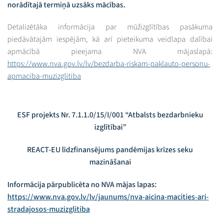
norādītajā termiņā uzsāks mācības.
Detalizētāka informācija par mūžizglītības pasākuma
piedāvātajām iespējām, kā arī pieteikuma veidlapa dalībai
apmācībā pieejama NVA mājaslapā:
https://www.nva.gov.lv/lv/bezdarba-riskam-paklauto-personu-
apmaciba-muzizglitiba
ESF projekts Nr. 7.1.1.0/15/I/001 “Atbalsts bezdarbnieku
izglītībai”
REACT-EU līdzfinansējums pandēmijas krīzes seku
mazināšanai
Informācija pārpublicēta no NVA mājas lapas:
https://www.nva.gov.lv/lv/jaunums/nva-aicina-macities-ari-
stradajosos-muzizglitiba