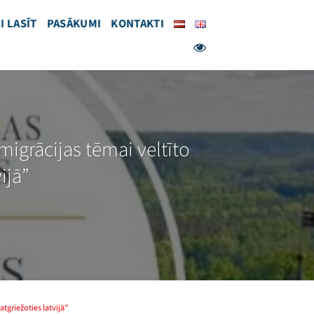
I LASĪT
PASĀKUMI
KONTAKTI
migrācijas tēmai veltīto
ijā”
atgriežoties latvijā”