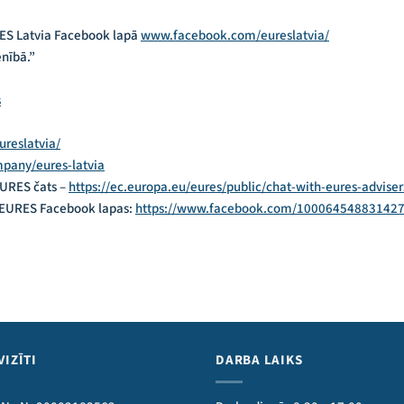
RES Latvia Facebook lapā
www.facebook.com/eureslatvia/
nībā.”
s
reslatvia/
pany/eures-latvia
EURES čats –
https://ec.europa.eu/eures/public/chat-with-eures-adviser
A EURES Facebook lapas:
https://www.facebook.com/100064548831427
VIZĪTI
DARBA LAIKS