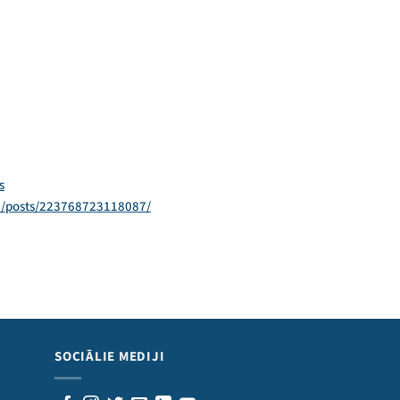
s
/posts/223768723118087/
SOCIĀLIE MEDIJI