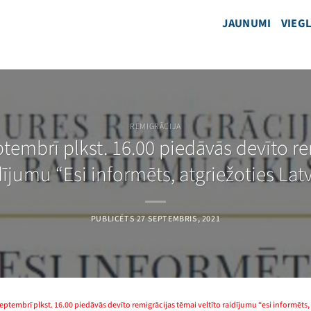
JAUNUMI
VIEGL
REMIGRĀCIJA
tembrī plkst. 16.00 piedāvās devīto re
dījumu “Esi informēts, atgriežoties Latv
PUBLICĒTS
27 SEPTEMBRIS, 2021
septembrī plkst. 16.00 piedāvās devīto remigrācijas tēmai veltīto raidījumu “esi informēts, 