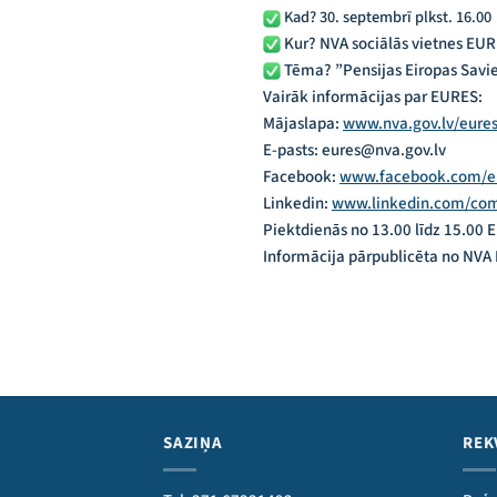
Kad? 30. septembrī plkst. 16.00
Kur? NVA sociālās vietnes EU
Tēma? ”Pensijas Eiropas Savie
Vairāk informācijas par EURES:
Mājaslapa:
www.nva.gov.lv/eure
E-pasts: eures@nva.gov.lv
Facebook:
www.facebook.com/eu
Linkedin:
www.linkedin.com/com
Piektdienās no 13.00 līdz 15.00 
Informācija pārpublicēta no NV
SAZIŅA
REK