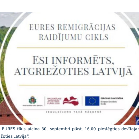
 EURES tīkls aicina 30. septembrī plkst. 16.00 pieslēgties devītaj
žoties Latvijā”.