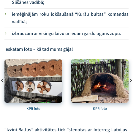
Slišānes vadībā;
iemēģinājām roku lokšaušanā “Kuršu bultas” komandas
vadībā;
izbraucām ar vikingu laivu un ēdām gardu uguns zupu.
Ieskatam foto – kā tad mums gāja!
KPR foto
KPR foto
“Izzini Baltus” aktivitātes tiek īstenotas ar Interreg Latvijas-