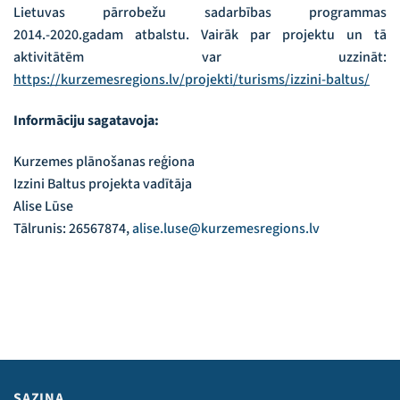
Lietuvas pārrobežu sadarbības programmas
2014.-2020.gadam atbalstu. Vairāk par projektu un tā
aktivitātēm var uzzināt:
https://kurzemesregions.lv/projekti/turisms/izzini-baltus/
Informāciju sagatavoja:
Kurzemes plānošanas reģiona
Izzini Baltus projekta vadītāja
Alise Lūse
Tālrunis: 26567874,
alise.luse@kurzemesregions.lv
SAZIŅA