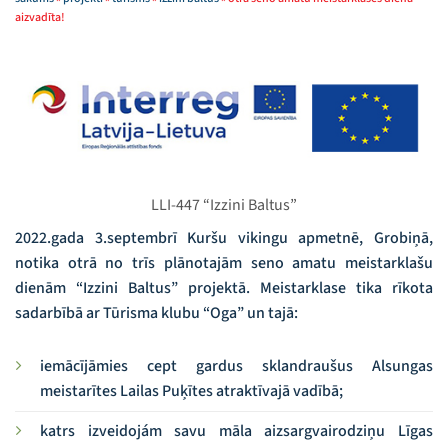
aizvadīta!
LLI-447 “Izzini Baltus”
2022.gada 3.septembrī Kuršu vikingu apmetnē, Grobiņā,
notika otrā no trīs plānotajām seno amatu meistarklašu
dienām “Izzini Baltus” projektā. Meistarklase tika rīkota
sadarbībā ar Tūrisma klubu “Oga” un tajā:
iemācījāmies cept gardus sklandraušus Alsungas
meistarītes Lailas Puķītes atraktīvajā vadībā;
katrs izveidojám savu māla aizsargvairodziņu Līgas