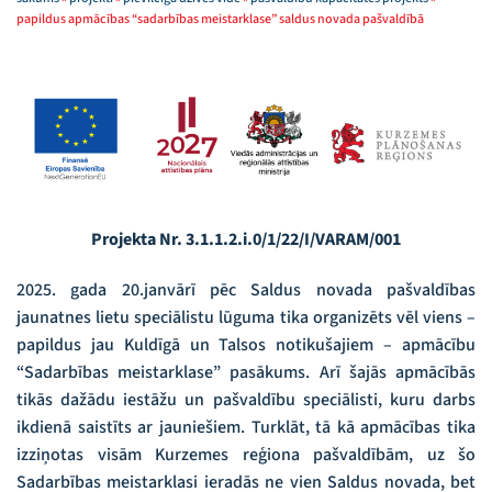
papildus apmācības “sadarbības meistarklase” saldus novada pašvaldībā
Projekta Nr. 3.1.1.2.i.0/1/22/I/VARAM/001
2025. gada 20.janvārī pēc Saldus novada pašvaldības
jaunatnes lietu speciālistu lūguma tika organizēts vēl viens –
papildus jau Kuldīgā un Talsos notikušajiem – apmācību
“Sadarbības meistarklase” pasākums. Arī šajās apmācībās
tikās dažādu iestāžu un pašvaldību speciālisti, kuru darbs
ikdienā saistīts ar jauniešiem. Turklāt, tā kā apmācības tika
izziņotas visām Kurzemes reģiona pašvaldībām, uz šo
Sadarbības meistarklasi ieradās ne vien Saldus novada, bet