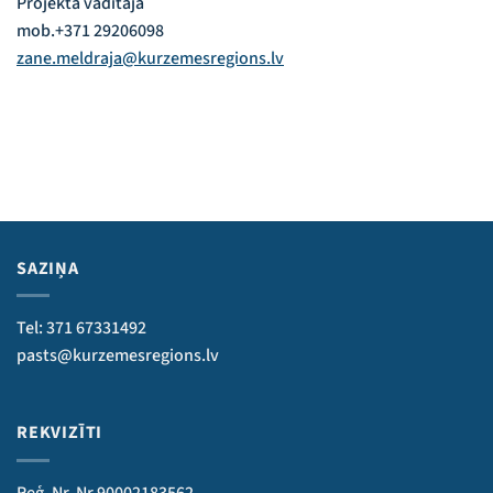
Projekta vadītāja
mob.+371 29206098
zane.meldraja@kurzemesregions.lv
SAZIŅA
Tel: 371 67331492
pasts@kurzemesregions.lv
REKVIZĪTI
Reģ. Nr. Nr.90002183562