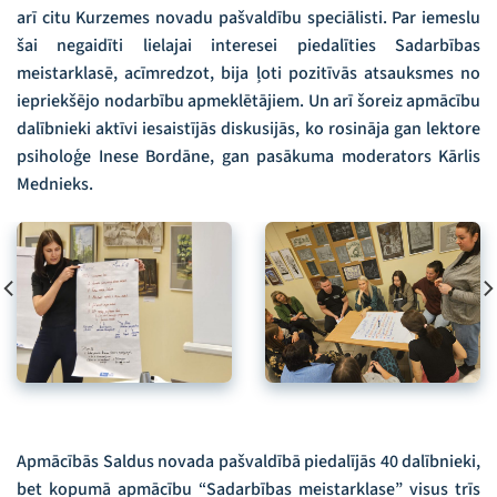
arī citu Kurzemes novadu pašvaldību speciālisti. Par iemeslu
šai negaidīti lielajai interesei piedalīties Sadarbības
meistarklasē, acīmredzot, bija ļoti pozitīvās atsauksmes no
iepriekšējo nodarbību apmeklētājiem. Un arī šoreiz apmācību
dalībnieki aktīvi iesaistījās diskusijās, ko rosināja gan lektore
psiholoģe Inese Bordāne, gan pasākuma moderators Kārlis
Mednieks.
Apmācībās Saldus novada pašvaldībā piedalījās 40 dalībnieki,
bet kopumā apmācību “Sadarbības meistarklase” visus trīs