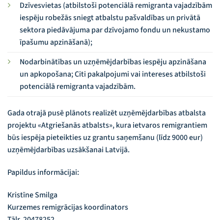
Dzīvesvietas (atbilstoši potenciālā remigranta vajadzībām
iespēju robežās sniegt atbalstu pašvaldības un privātā
sektora piedāvājuma par dzīvojamo fondu un nekustamo
īpašumu apzināšanā);
Nodarbinātības un uzņēmējdarbības iespēju apzināšana
un apkopošana; Citi pakalpojumi vai intereses atbilstoši
potenciālā remigranta vajadzībām.
Gada otrajā pusē plānots realizēt uzņēmējdarbības atbalsta
projektu «Atgriešanās atbalsts», kura ietvaros remigrantiem
būs iespēja pieteikties uz grantu saņemšanu (līdz 9000 eur)
uzņēmējdarbības uzsākšanai Latvijā.
Papildus informācijai:
Kristīne Smilga
Kurzemes remigrācijas koordinators
Tālr. 20478252