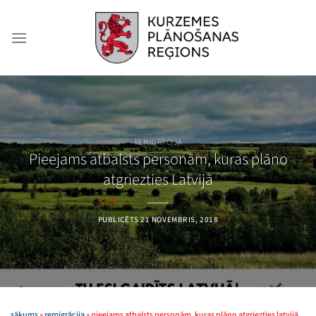
Skip
to
content
REMIGRĀCIJA
Pieejams atbalsts personām, kuras plāno
atgriezties Latvijā
PUBLICĒTS
21 NOVEMBRIS, 2018
sākums
»
remigrācija
»
pieejams atbalsts personām, kuras plāno atgriezties latvijā