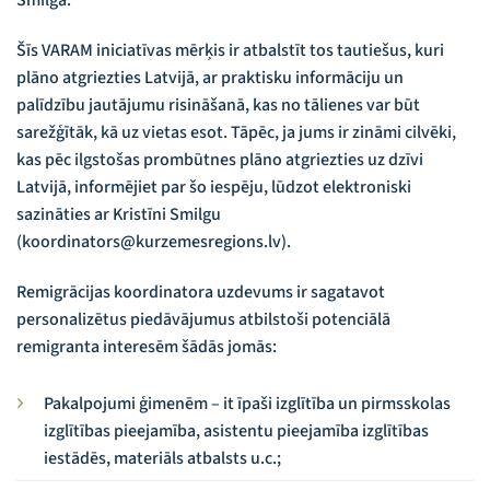
Šīs VARAM iniciatīvas mērķis ir atbalstīt tos tautiešus, kuri
plāno atgriezties Latvijā, ar praktisku informāciju un
palīdzību jautājumu risināšanā, kas no tālienes var būt
sarežģītāk, kā uz vietas esot. Tāpēc, ja jums ir zināmi cilvēki,
kas pēc ilgstošas prombūtnes plāno atgriezties uz dzīvi
Latvijā, informējiet par šo iespēju, lūdzot elektroniski
sazināties ar Kristīni Smilgu
(koordinators@kurzemesregions.lv).
Remigrācijas koordinatora uzdevums ir sagatavot
personalizētus piedāvājumus atbilstoši potenciālā
remigranta interesēm šādās jomās:
Pakalpojumi ģimenēm – it īpaši izglītība un pirmsskolas
izglītības pieejamība, asistentu pieejamība izglītības
iestādēs, materiāls atbalsts u.c.;