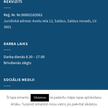
REKVIZĪTI
Reģ. Nr. Nr.90002183562
Juridiskā adrese: Avotu iela 12, Saldus, Saldus novads, LV-
3801
DARBA LAIKS
Darba dienās 8.30 – 17.00
Brīvdienās slēgts
SOCIĀLIE MEDIJI
Šī lapa izmanto
lai padarītu mājas lapas aplūkošanu
Sīkdatnes
ērtāku. Turpinot izmantot mūsu vietni, jūs piekrītat sīkdatņu