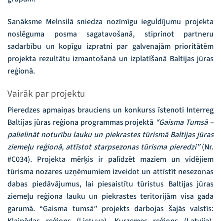
Sanāksme Melnsilā sniedza nozīmīgu ieguldījumu projekta
noslēguma posma sagatavošanā, stiprinot partneru
sadarbību un kopīgu izpratni par galvenajām prioritātēm
projekta rezultātu izmantošanā un izplatīšanā Baltijas jūras
reģionā.
Vairāk par projektu
Pieredzes apmaiņas brauciens un konkurss īstenoti Interreg
Baltijas jūras reģiona programmas projektā
“Gaisma Tumsā –
palielināt noturību lauku un piekrastes tūrismā Baltijas jūras
ziemeļu reģionā, attīstot starpsezonas tūrisma pieredzi”
(Nr.
#C034). Projekta mērķis ir palīdzēt maziem un vidējiem
tūrisma nozares uzņēmumiem izveidot un attīstīt nesezonas
dabas piedāvājumus, lai piesaistītu tūristus Baltijas jūras
ziemeļu reģiona lauku un piekrastes teritorijām visa gada
garumā. “Gaisma tumsā” projekts darbojas šajās valstīs: