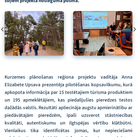
soļiem projekta noslēguma posmā.
Kurzemes plānošanas reģiona projektu vadītāja Anna
Elizabete Upsava prezentēja pilotēšanas kopsavilkumu, kurā
apkopota informācija par 15 testētajiem tūrisma produktiem
un 195 apmeklētājiem, kas piedalījušies pieredzes testos
dažādās valstīs. Rezultāti apliecināja augstu apmierinātību ar
piedāvātajām pieredzēm, īpaši uzsverot stāstniecības
kvalitāti, autentiskumu un ilgtspējas vērtību klātbūtni.
Vienlaikus tika identificētas jomas, kur nepieciešami