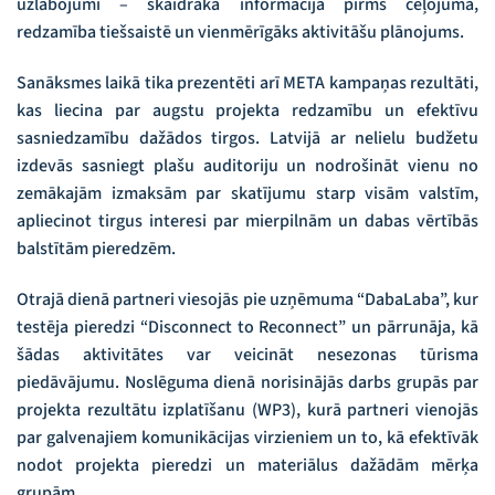
uzlabojumi – skaidrāka informācija pirms ceļojuma,
redzamība tiešsaistē un vienmērīgāks aktivitāšu plānojums.
Sanāksmes laikā tika prezentēti arī META kampaņas rezultāti,
kas liecina par augstu projekta redzamību un efektīvu
sasniedzamību dažādos tirgos. Latvijā ar nelielu budžetu
izdevās sasniegt plašu auditoriju un nodrošināt vienu no
zemākajām izmaksām par skatījumu starp visām valstīm,
apliecinot tirgus interesi par mierpilnām un dabas vērtībās
balstītām pieredzēm.
Otrajā dienā partneri viesojās pie uzņēmuma “DabaLaba”, kur
testēja pieredzi “Disconnect to Reconnect” un pārrunāja, kā
šādas aktivitātes var veicināt nesezonas tūrisma
piedāvājumu. Noslēguma dienā norisinājās darbs grupās par
projekta rezultātu izplatīšanu (WP3), kurā partneri vienojās
par galvenajiem komunikācijas virzieniem un to, kā efektīvāk
nodot projekta pieredzi un materiālus dažādām mērķa
grupām.