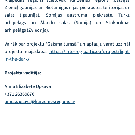
Klaipēdas reģions (Lietuva), Kurzemes reģions (Latvija),
Ziemeļigaunijas un Rietumigaunijas piekrastes teritorijas un
salas (Igaunija), Somijas austrumu piekraste, Turku
arhipelāgs un Ālandu salas (Somija) un Stokholmas
arhipelāgs (Zviedrija).
Vairāk par projektu “Gaisma tumsā” un aptauju varat uzzināt
projekta mājaslapā:
https://interreg-baltic.eu/project/light-
in-the-dark/
Projekta vadītāja:
Anna Elizabete Upsava
+371 26369876
anna.upsava@kurzemesregions.lv