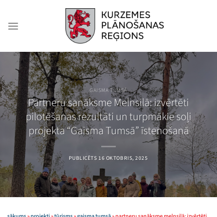
Skip
to
content
GAISMA TUMSĀ
Partneru sanāksme Melnsilā: izvērtēti
pilotēšanas rezultāti un turpmākie soļi
projekta “Gaisma Tumsā” īstenošanā
PUBLICĒTS
16 OKTOBRIS, 2025
sākums
»
projekti
»
tūrisms
»
gaisma tumsā
»
partneru sanāksme melnsilā: izvērtēti