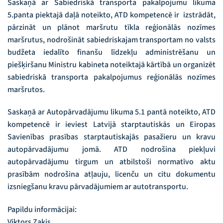
Saskaņā ar Sabiedriskā transporta pakalpojumu likuma
5.panta piektajā daļā noteikto, ATD kompetencē ir izstrādāt,
pārzināt un plānot maršrutu tīkla reģionālās nozīmes
maršrutus, nodrošināt sabiedriskajam transportam no valsts
budžeta iedalīto finanšu līdzekļu administrēšanu un
piešķiršanu Ministru kabineta noteiktajā kārtībā un organizēt
sabiedriskā transporta pakalpojumus reģionālās nozīmes
maršrutos.
Saskaņā ar Autopārvadājumu likuma 5.1 pantā noteikto, ATD
kompetencē ir ieviest Latvijā starptautiskās un Eiropas
Savienības prasības starptautiskajās pasažieru un kravu
autopārvadājumu jomā. ATD nodrošina piekļuvi
autopārvadājumu tirgum un atbilstoši normatīvo aktu
prasībām nodrošina atļauju, licenču un citu dokumentu
izsniegšanu kravu pārvadājumiem ar autotransportu.
Papildu informācijai:
Viktors Zaķis,