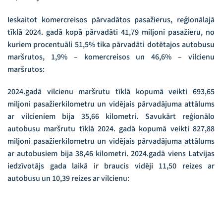
Ieskaitot komercreisos pārvadātos pasažierus, reģionālajā
tīklā 2024. gadā kopā pārvadāti 41,79 miljoni pasažieru, no
kuriem procentuāli 51,5% tika pārvadāti dotētajos autobusu
maršrutos, 1,9% – komercreisos un 46,6% – vilcienu
maršrutos:
2024.gadā vilcienu maršrutu tīklā kopumā veikti 693,65
miljoni pasažierkilometru un vidējais pārvadājuma attālums
ar vilcieniem bija 35,66 kilometri. Savukārt reģionālo
autobusu maršrutu tīklā 2024. gadā kopumā veikti 827,88
miljoni pasažierkilometru un vidējais pārvadājuma attālums
ar autobusiem bija 38,46 kilometri. 2024.gadā viens Latvijas
iedzīvotājs gada laikā ir braucis vidēji 11,50 reizes ar
autobusu un 10,39 reizes ar vilcienu: