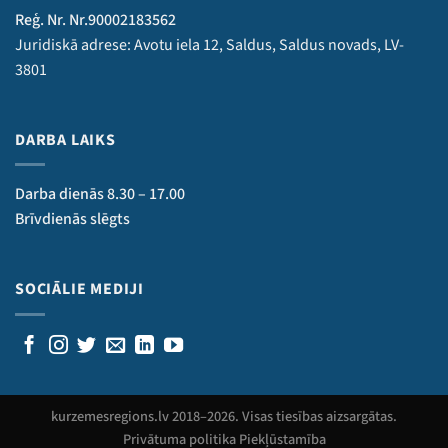
Reģ. Nr. Nr.90002183562
Juridiskā adrese: Avotu iela 12, Saldus, Saldus novads, LV-
3801
DARBA LAIKS
Darba dienās 8.30 – 17.00
Brīvdienās slēgts
SOCIĀLIE MEDIJI
kurzemesregions.lv 2018–
2026
. Visas tiesības aizsargātas.
Privātuma politika
Piekļūstamība