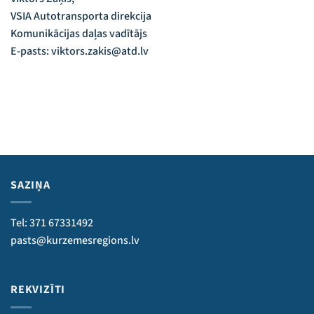
VSIA Autotransporta direkcija
Komunikācijas daļas vadītājs
E-pasts: viktors.zakis@atd.lv
SAZIŅA
Tel: 371 67331492
pasts@kurzemesregions.lv
REKVIZĪTI