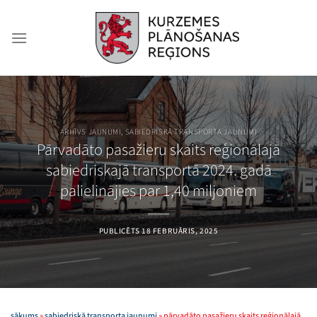
Skip
to
content
ARHĪVS JAUNUMI
,
SABIEDRISKĀ TRANSPORTA JAUNUMI
Pārvadāto pasažieru skaits reģionālajā
sabiedriskajā transportā 2024. gadā
palielinājies par 1,40 miljoniem
PUBLICĒTS
18 FEBRUĀRIS, 2025
sākums
»
sabiedriskā transporta jaunumi
»
pārvadāto pasažieru skaits reģionālajā