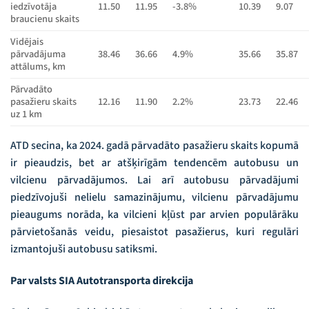
iedzīvotāja
11.50
11.95
-3.8%
10.39
9.07
braucienu skaits
Vidējais
pārvadājuma
38.46
36.66
4.9%
35.66
35.87
attālums, km
Pārvadāto
pasažieru skaits
12.16
11.90
2.2%
23.73
22.46
uz 1 km
ATD secina, ka 2024. gadā pārvadāto pasažieru skaits kopumā
ir pieaudzis, bet ar atšķirīgām tendencēm autobusu un
vilcienu pārvadājumos. Lai arī autobusu pārvadājumi
piedzīvojuši nelielu samazinājumu, vilcienu pārvadājumu
pieaugums norāda, ka vilcieni kļūst par arvien populārāku
pārvietošanās veidu, piesaistot pasažierus, kuri regulāri
izmantojuši autobusu satiksmi.
Par valsts SIA Autotransporta direkcija