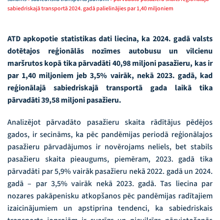
sabiedriskajā transportā 2024. gadā palielinājies par 1,40 miljoniem
ATD apkopotie statistikas dati liecina, ka 2024. gadā valsts
dotētajos reģionālās nozīmes autobusu un vilcienu
maršrutos kopā tika pārvadāti 40,98 miljoni pasažieru, kas ir
par 1,40 miljoniem jeb 3,5% vairāk, nekā 2023. gadā, kad
reģionālajā sabiedriskajā transportā gada laikā tika
pārvadāti 39,58 miljoni pasažieru.
Analizējot pārvadāto pasažieru skaita rādītājus pēdējos
gados, ir secināms, ka pēc pandēmijas periodā reģionālajos
pasažieru pārvadājumos ir novērojams neliels, bet stabils
pasažieru skaita pieaugums, piemēram, 2023. gadā tika
pārvadāti par 5,9% vairāk pasažieru nekā 2022. gadā un 2024.
gadā – par 3,5% vairāk nekā 2023. gadā. Tas liecina par
nozares pakāpenisku atkopšanos pēc pandēmijas radītajiem
izaicinājumiem un apstiprina tendenci, ka sabiedriskais