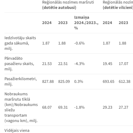
Reģionālās nozīmes maršruti
Reģionālās nozī
(dotētie autobusi)
(dotētie vilcieni
Izmaiņa
2024
2023
2024./2023.,
2024
2023
%
Iedzīvotāju skaits
gada sākumā,
1.87
1.88
-0.6%
1.87
1.88
milj.
Pārvadāto
pasažieru skaits,
21.53
22.51
-4.3%
19.45
17.07
milj.
Pasažierkilometri,
827.88
825.09
0.3%
693.65
612.38
milj.
Nobraukums
maršrutu tīklā
(km)/Nobraukums
68.07
69.31
-1.8%
29.23
27.27
sliežu
transportam
(vagonu km), milj.
Vidējais viena