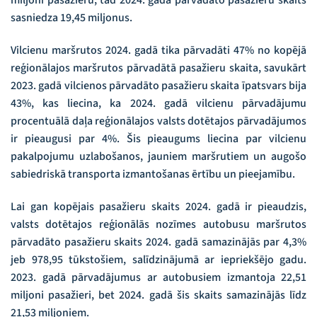
miljoni pasažieru, tad 2024. gadā pārvadāto pasažieru skaits
sasniedza 19,45 miljonus.
Vilcienu maršrutos 2024. gadā tika pārvadāti 47% no kopējā
reģionālajos maršrutos pārvadātā pasažieru skaita, savukārt
2023. gadā vilcienos pārvadāto pasažieru skaita īpatsvars bija
43%, kas liecina, ka 2024. gadā vilcienu pārvadājumu
procentuālā daļa reģionālajos valsts dotētajos pārvadājumos
ir pieaugusi par 4%. Šis pieaugums liecina par vilcienu
pakalpojumu uzlabošanos, jauniem maršrutiem un augošo
sabiedriskā transporta izmantošanas ērtību un pieejamību.
Lai gan kopējais pasažieru skaits 2024. gadā ir pieaudzis,
valsts dotētajos reģionālās nozīmes autobusu maršrutos
pārvadāto pasažieru skaits 2024. gadā samazinājās par 4,3%
jeb 978,95 tūkstošiem, salīdzinājumā ar iepriekšējo gadu.
2023. gadā pārvadājumus ar autobusiem izmantoja 22,51
miljoni pasažieri, bet 2024. gadā šis skaits samazinājās līdz
21,53 miljoniem.