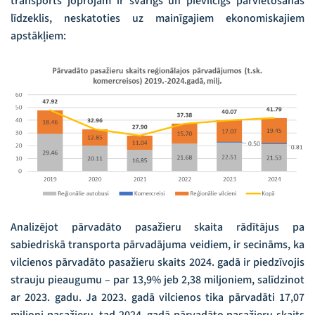
transports joprojām ir svarīgs un pievilcīgs pārvietošanās
līdzeklis, neskatoties uz mainīgajiem ekonomiskajiem
apstākļiem:
Analizējot pārvadāto pasažieru skaita rādītājus pa
sabiedriskā transporta pārvadājuma veidiem, ir secināms, ka
vilcienos pārvadāto pasažieru skaits 2024. gadā ir piedzīvojis
strauju pieaugumu – par 13,9% jeb 2,38 miljoniem, salīdzinot
ar 2023. gadu. Ja 2023. gadā vilcienos tika pārvadāti 17,07