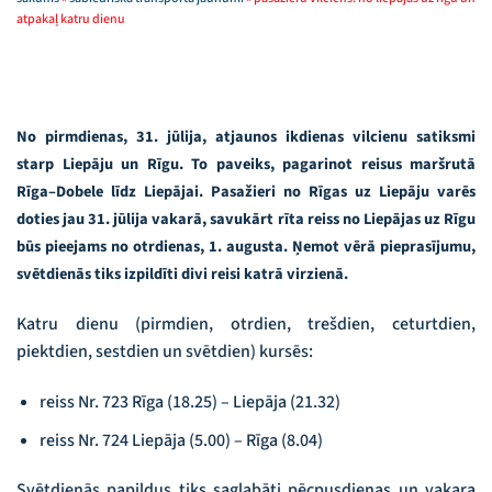
atpakaļ katru dienu
No pirmdienas, 31. jūlija, atjaunos ikdienas vilcienu satiksmi
starp Liepāju un Rīgu. To paveiks, pagarinot reisus maršrutā
Rīga–Dobele līdz Liepājai. Pasažieri no Rīgas uz Liepāju varēs
doties jau 31. jūlija vakarā, savukārt rīta reiss no Liepājas uz Rīgu
būs pieejams no otrdienas, 1. augusta. Ņemot vērā pieprasījumu,
svētdienās tiks izpildīti divi reisi katrā virzienā.
Katru dienu (pirmdien, otrdien, trešdien, ceturtdien,
piektdien, sestdien un svētdien) kursēs:
reiss Nr. 723 Rīga (18.25) – Liepāja (21.32)
reiss Nr. 724 Liepāja (5.00) – Rīga (8.04)
Svētdienās papildus tiks saglabāti pēcpusdienas un vakara