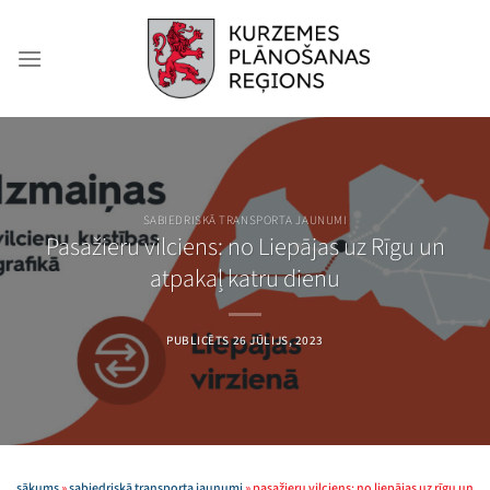
Skip
to
content
SABIEDRISKĀ TRANSPORTA JAUNUMI
Pasažieru vilciens: no Liepājas uz Rīgu un
atpakaļ katru dienu
PUBLICĒTS
26 JŪLIJS, 2023
sākums
»
sabiedriskā transporta jaunumi
»
pasažieru vilciens: no liepājas uz rīgu un