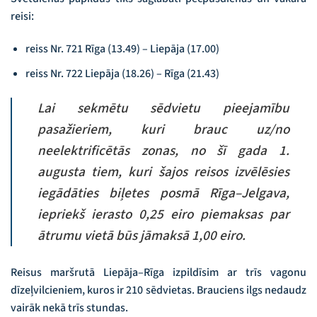
reisi:
reiss Nr. 721 Rīga (13.49) – Liepāja (17.00)
reiss Nr. 722 Liepāja (18.26) – Rīga (21.43)
Lai sekmētu sēdvietu pieejamību
pasažieriem, kuri brauc uz/no
neelektrificētās zonas, no šī gada 1.
augusta tiem, kuri šajos reisos izvēlēsies
iegādāties biļetes posmā Rīga–Jelgava,
iepriekš ierasto 0,25 eiro piemaksas par
ātrumu vietā būs jāmaksā 1,00 eiro.
Reisus maršrutā Liepāja–Rīga izpildīsim ar trīs vagonu
dīzeļvilcieniem, kuros ir 210 sēdvietas. Brauciens ilgs nedaudz
vairāk nekā trīs stundas.