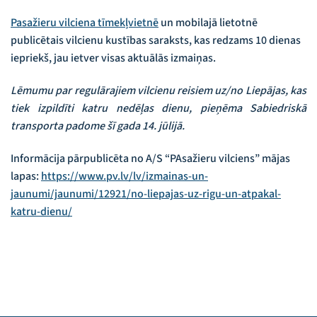
Pasažieru vilciena tīmekļvietnē
un mobilajā lietotnē
publicētais vilcienu kustības saraksts, kas redzams 10 dienas
iepriekš, jau ietver visas aktuālās izmaiņas.
Lēmumu par regulārajiem vilcienu reisiem uz/no Liepājas, kas
tiek izpildīti katru nedēļas dienu, pieņēma Sabiedriskā
transporta padome šī gada 14. jūlijā.
Informācija pārpublicēta no A/S “PAsažieru vilciens” mājas
lapas:
https://www.pv.lv/lv/izmainas-un-
jaunumi/jaunumi/12921/no-liepajas-uz-rigu-un-atpakal-
katru-dienu/