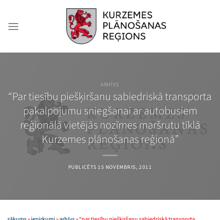
Skip
to
content
ARHĪVS
“Par tiesību piešķiršanu sabiedriskā transporta
pakalpojumu sniegšanai ar autobusiem
reģionālā vietējās nozīmes maršrutu tīklā
Kurzemes plānošanas reģionā”
PUBLICĒTS
15 NOVEMBRIS, 2011
sākums
»
iepirkumi
»
arhīvs
»
“par tiesību piešķiršanu sabiedriskā transporta