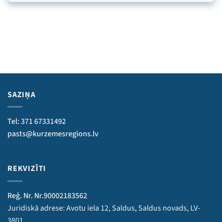
SAZIŅA
Tel: 371 67331492
pasts@kurzemesregions.lv
REKVIZĪTI
Reģ. Nr. Nr.90002183562
Juridiskā adrese: Avotu iela 12, Saldus, Saldus novads, LV-
3801