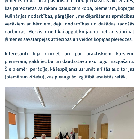
ģimenes brīvā laika pavadīšanu. Tiek piedāvātas aktivitātes,
kas paredzētas vairākām paaudzēm kopā, piemēram, kopīgas
kulinārijas nodarbības, pārgājieni, makšķerēšanas apmācības
vecākiem ar bērniem, deju nodarbības un dažādas radošās
darbnīcas. Mērķis ir ne tikai apgūt ko jaunu, bet arī stiprināt
ģimenes savstarpējās attiecības un veidot kopīgas pieredzes.
Interesanti bija dzirdēt arī par praktiskiem kursiem,
piemēram, galdniecību un daudzstāvu ēku logu mazgāšanu.
Šie piemēri parādīja, kā iespējams uzrunāt arī tās auditorijas
(piemēram vīriešu), kas pieaugušo izglītībā iesaistās retāk.