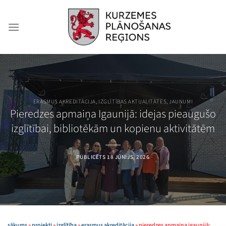
Skip
to
content
ERASMUS AKREDITĀCIJA
,
IZGLĪTĪBAS AKTUALITĀTES
,
JAUNUMI
Pieredzes apmaiņa Igaunijā: idejas pieaugušo
izglītībai, bibliotēkām un kopienu aktivitātēm
PUBLICĒTS
18 JŪNIJS, 2026
sākums
»
projekti
»
izglītība
»
erasmus akreditācija
»
pieredzes apmaiņa igaunijā: