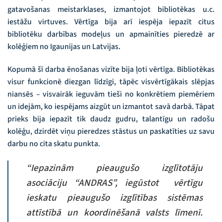
gatavošanas meistarklases, izmantojot bibliotēkas u.c.
iestāžu virtuves. Vērtīga bija arī iespēja iepazīt citus
bibliotēku darbības modeļus un apmainīties pieredzē ar
kolēģiem no Igaunijas un Latvijas.
Kopumā šī darba ēnošanas vizīte bija ļoti vērtīga. Bibliotēkas
visur funkcionē diezgan līdzīgi, tāpēc visvērtīgākais slēpjas
niansēs – visvairāk ieguvām tieši no konkrētiem piemēriem
un idejām, ko iespējams aizgūt un izmantot savā darbā. Tāpat
prieks bija iepazīt tik daudz gudru, talantīgu un radošu
kolēģu, dzirdēt viņu pieredzes stāstus un paskatīties uz savu
darbu no cita skatu punkta.
“Iepazinām pieaugušo izglītotāju
asociāciju “ANDRAS”, iegūstot vērtīgu
ieskatu pieaugušo izglītības sistēmas
attīstībā un koordinēšanā valsts līmenī.