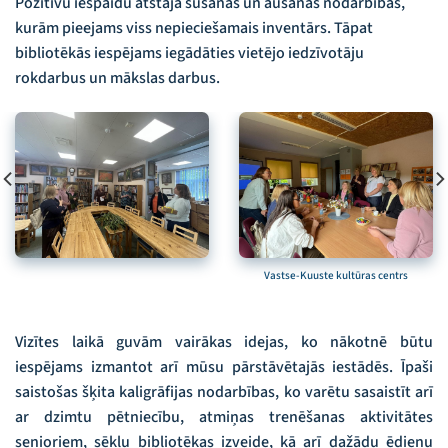
Pozitīvu iespaidu atstāja šūšanas un aušanas nodarbības,
kurām pieejams viss nepieciešamais inventārs. Tāpat
bibliotēkās iespējams iegādāties vietējo iedzīvotāju
rokdarbus un mākslas darbus.
Vastse-Kuuste kultūras centrs
Vizītes laikā guvām vairākas idejas, ko nākotnē būtu
iespējams izmantot arī mūsu pārstāvētajās iestādēs. Īpaši
saistošas šķita kaligrāfijas nodarbības, ko varētu sasaistīt arī
ar dzimtu pētniecību, atmiņas trenēšanas aktivitātes
senioriem, sēklu bibliotēkas izveide, kā arī dažādu ēdienu