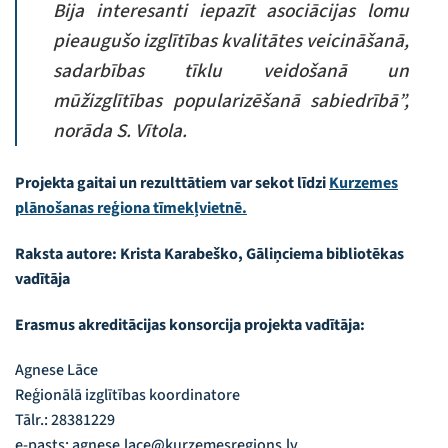
Bija interesanti iepazīt asociācijas lomu
pieaugušo izglītības kvalitātes veicināšanā,
sadarbības tīklu veidošanā un
mūžizglītības popularizēšanā sabiedrībā”,
norāda
S. Vītola.
Projekta gaitai un rezulttātiem var sekot līdzi
Kurzemes
plānošanas reģiona tīmekļvietnē.
Raksta autore: Krista Karabeško, Gāliņciema bibliotēkas
vadītāja
Erasmus akreditācijas konsorcija projekta vadītāja:
Agnese Lāce
Reģionālā izglītības koordinatore
Tālr.: 28381229
e-pasts: agnese.lace@kurzemesregions.lv