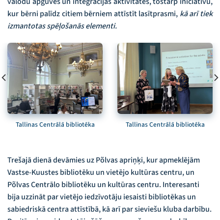
valodu apguves un integrācijas aktivitātes, tostarp iniciatīvu,
kur bērni palīdz citiem bērniem attīstīt lasītprasmi,
kā arī tiek
izmantotas spēļošanās elementi.
Tallinas Centrālā bibliotēka
Tallinas Centrālā bibliotēka
Trešajā dienā devāmies uz Põlvas apriņķi, kur apmeklējām
Vastse-Kuustes bibliotēku un vietējo kultūras centru, un
Põlvas Centrālo bibliotēku un kultūras centru. Interesanti
bija uzzināt par vietējo iedzīvotāju iesaisti bibliotēkas un
sabiedriskā centra attīstībā, kā arī par sieviešu kluba darbību.