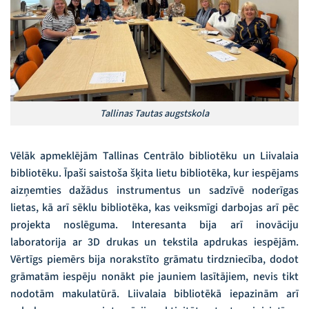
Tallinas Tautas augstskola
Vēlāk apmeklējām Tallinas Centrālo bibliotēku un Liivalaia
bibliotēku. Īpaši saistoša šķita lietu bibliotēka, kur iespējams
aizņemties dažādus instrumentus un sadzīvē noderīgas
lietas, kā arī sēklu bibliotēka, kas veiksmīgi darbojas arī pēc
projekta noslēguma. Interesanta bija arī inovāciju
laboratorija ar 3D drukas un tekstila apdrukas iespējām.
Vērtīgs piemērs bija norakstīto grāmatu tirdzniecība, dodot
grāmatām iespēju nonākt pie jauniem lasītājiem, nevis tikt
nodotām makulatūrā. Liivalaia bibliotēkā iepazinām arī