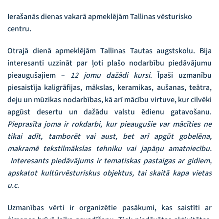
Ierašanās dienas vakarā apmeklējām Tallinas vēsturisko
centru.
Otrajā dienā apmeklējām Tallinas Tautas augstskolu. Bija
interesanti uzzināt par ļoti plašo nodarbību piedāvājumu
pieaugušajiem –
12 jomu dažādi kursi
. Īpaši uzmanību
piesaistīja kaligrāfijas, mākslas, keramikas, aušanas, teātra,
deju un mūzikas nodarbības, kā arī mācību virtuve, kur cilvēki
apgūst desertu un dažādu valstu ēdienu gatavošanu.
Pieprasīta joma ir rokdarbi, kur pieaugušie var mācīties ne
tikai adīt, tamborēt vai aust, bet arī apgūt gobelēna,
makramē tekstilmākslas tehniku vai japāņu amatniecību.
Interesants piedāvājums ir tematiskas pastaigas ar gidiem,
apskatot kultūrvēsturiskus objektus, tai skaitā kapa vietas
u.c.
Uzmanības vērti ir organizētie pasākumi, kas saistīti ar