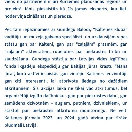
viens no partneriem ir arī Kurzemes plānošanas reģions un
projektā Jānis piesaistīts kā šīs jomas eksperts, kur lieti
noder viņa zināšanas un pieredze.
Pēc tam iepazināmies ar Gundegu Balodi, “Kaltenes kluba”
vadītāju un muzeja galveno speciālisti, un uzklausījām viņas
stāstu gan par Kalteni, gan par “zaļajām” prasmēm, gan
“zaļajām” aktivitātēm, rūpējoties par piekrastes tīrību un
saudzēšanu. Gundega stāstīja par Latvijas Vides izglītības
fonda ikgadēju ekspedīciju gar Baltijas jūras krastu “Mana
jūra”, kurā aktīvi iesaistās gan vietējie Kaltenes iedzīvotāji,
gan citi interesenti, lai atbrīvotu liedagu no dažādiem
atkritumiem. Šīs akcijas laikā ne tikai vāc atkritumus, bet
organizētāji izglīto dalībniekus gan par piekrastes dabu, gan
zemūdens dzīvotnēm – augiem, putniem, dzīvniekiem-, un
stāstot par piekrastes atkritumu monitoringu. Ne velti
Kaltenes jūrmalu 2023. un 2024. gadā atzina par tīrāko
pludmali Latvijā.