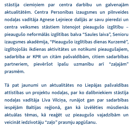
stāstīja ciemiņiem par centra darbību un galvenajām
aktualitātēm. Centra Personības izaugsmes un pilnveides
nodaļas vadītāja Agnese Lejniece dalījās ar savu pieredzi un
centra veiksmes stāstiem īstenojot pieaugušo izglītību –
pieaugušo neformālās izglītības balva “Saules laiva”, Senioru
izaugsmes akadēmija, “Pieaugušo izglītības dienas Kurzemē”,
izglītojošās ikdienas aktivitātes un notikumi pieaugušajiem,
sadarbība ar KPR un citām pašvaldībām, citiem sadarbības
partneriem, pievēršot īpašu uzmanību arī “zaļajām”
prasmēm.
Tā pat jaunumi un aktualitātes no Liepājas pašvaldības
attīstības un projektu nodaļas, par ko dalībniekiem stāstīja
nodaļas vadītāja Līva Vilciņa, runājot gan par sadarbības
iespējām Baltijas reģionā, gan kā izvēlēties mūsdienās
aktuālas tēmas, kā reaģēt uz pieaugušo vajadzībām un
veicināt iedzīvotāju “zaļo” prasmju apgūšanu.