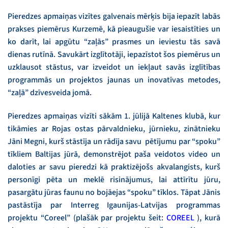
Pieredzes apmaiņas vizītes galvenais mērķis bija iepazīt labās
prakses piemērus Kurzemē, kā pieaugušie var iesaistīties un
ko darīt, lai apgūtu “zaļās” prasmes un ieviestu tās savā
dienas rutīnā. Savukārt izglītotāji, iepazīstot šos piemērus un
uzklausot stāstus, var izveidot un iekļaut savās izglītības
programmās un projektos jaunas un inovatīvas metodes,
“zaļā” dzīvesveida jomā.
Pieredzes apmaiņas vizīti sākām 1. jūlijā Kaltenes klubā, kur
tikāmies ar Rojas ostas pārvaldnieku, jūrnieku, zinātnieku
Jāni Megni, kurš stāstīja un rādīja savu pētījumu par “spoku”
tīkliem Baltijas jūrā, demonstrējot paša veidotos video un
daloties ar savu pieredzi kā praktizējošs akvalangists, kurš
personīgi pēta un meklē risinājumus, lai attīrītu jūru,
pasargātu jūras faunu no bojāejas “spoku” tīklos. Tāpat Jānis
pastāstīja par Interreg Igaunijas-Latvijas programmas
projektu “Coreel” (plašāk par projektu šeit:
COREEL
)
, kurā