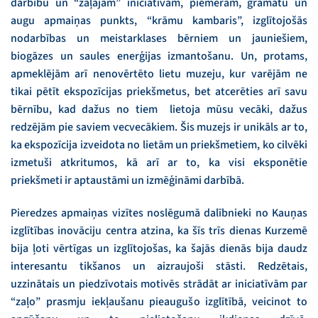
darbību un “zaļajām” iniciatīvām,
piemēram, grāmatu un
augu apmaiņas punkts, “krāmu kambaris”, izglītojošās
nodarbības un meistarklases bērniem un jauniešiem,
biogāzes un saules enerģijas izmantošanu. Un, protams,
apmeklējām arī nenovērtēto lietu muzeju, kur varējām ne
tikai pētīt ekspozīcijas priekšmetus, bet atcerēties arī savu
bērnību, kad dažus no tiem lietoja mūsu vecāki, dažus
redzējām pie saviem vecvecākiem. Šis muzejs ir unikāls ar to,
ka ekspozīcija izveidota no lietām un priekšmetiem, ko cilvēki
izmetuši atkritumos, kā arī ar to, ka visi eksponētie
priekšmeti ir aptaustāmi un izmēģināmi darbībā.
Pieredzes apmaiņas vizītes noslēgumā dalībnieki no Kauņas
izglītības inovāciju centra atzina, ka šīs trīs dienas Kurzemē
bija ļoti vērtīgas un izglītojošas, ka šajās dienās bija daudz
interesantu tikšanos un aizraujoši stāsti. Redzētais,
uzzinātais un piedzīvotais motivēs strādāt ar iniciatīvām par
“zaļo” prasmju iekļaušanu pieaugušo izglītībā, veicinot to