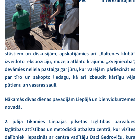
Pēc interesantajiem
stāstiem un diskusijām, apskatījāmies arī „Kaltenes klubā”
izveidoto ekspozīciju, muzeja atklāto krājumu „Zvejniecība”,
devāmies neliela pastaiga gar jūru, kur varējām pārliecināties
par tīro un sakopto liedagu, kā arī izbaudīt kārtīgu vēja
pūtienu un vasaras sauli.
Nākamās divas dienas pavadījām Liepājā un Dienvidkurzemes
novadā.
2. jūlijā tikāmies Liepājas pilsētas Izglītības pārvaldes
Izglītības attīstības un metodiskā atbalsta centrā, kur vizītes
dalībnieki iepazinās ar centra vadītāju Daci Gedroviču, kura