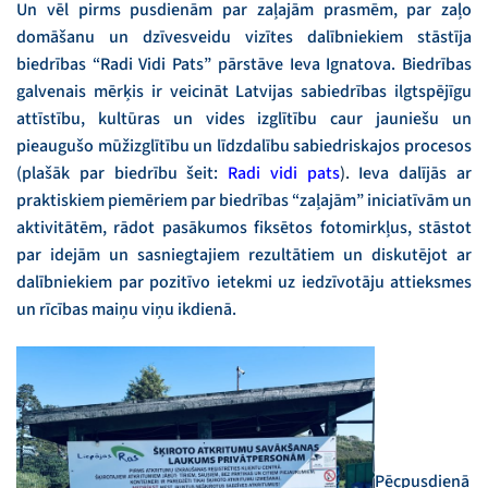
Un vēl pirms pusdienām par zaļajām prasmēm, par zaļo
domāšanu un dzīvesveidu vizītes dalībniekiem stāstīja
biedrības “Radi Vidi Pats” pārstāve Ieva Ignatova. Biedrības
galvenais mērķis ir veicināt Latvijas sabiedrības ilgtspējīgu
attīstību, kultūras un vides izglītību caur jauniešu un
pieaugušo mūžizglītību un līdzdalību sabiedriskajos procesos
(plašāk par biedrību šeit:
Radi vidi pats
).
Ieva dalījās ar
praktiskiem piemēriem par biedrības “zaļajām” iniciatīvām un
aktivitātēm, rādot pasākumos fiksētos fotomirkļus, stāstot
par idejām un sasniegtajiem rezultātiem un diskutējot ar
dalībniekiem par pozitīvo ietekmi uz iedzīvotāju attieksmes
un rīcības maiņu viņu ikdienā.
Pēcpusdienā