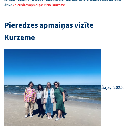
dzīvē
»
pieredzes apmaiņas vizīte kurzemē
Pieredzes apmaiņas vizīte
Kurzemē
Šajā, 2025.