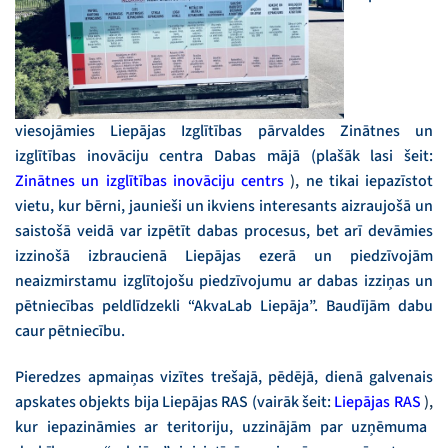
viesojāmies Liepājas Izglītības pārvaldes Zinātnes un
izglītības inovāciju centra Dabas mājā (plašāk lasi šeit:
Zinātnes un izglītības inovāciju centrs
),
ne tikai iepazīstot
vietu, kur bērni, jaunieši un ikviens interesants aizraujošā un
saistošā veidā var izpētīt dabas procesus, bet arī devāmies
izzinošā izbraucienā Liepājas ezerā un piedzīvojām
neaizmirstamu izglītojošu piedzīvojumu ar dabas izziņas un
pētniecības peldlīdzekli “AkvaLab Liepāja”. Baudījām dabu
caur pētniecību.
Pieredzes apmaiņas vizītes trešajā, pēdējā, dienā galvenais
apskates objekts bija Liepājas RAS (vairāk šeit:
Liepājas RAS
),
kur iepazināmies ar teritoriju, uzzinājām par uzņēmuma