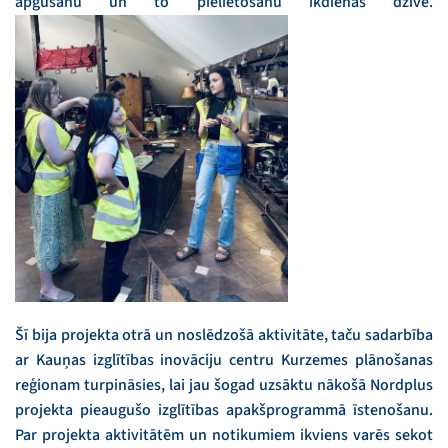
apgūšanu un to pielietošanu ikdienas dzīvē.
Šī bija projekta otrā un noslēdzošā aktivitāte, taču sadarbība
ar Kauņas izglītības inovāciju centru Kurzemes plānošanas
reģionam turpināsies, lai jau šogad uzsāktu nākošā Nordplus
projekta pieaugušo izglītības apakšprogrammā īstenošanu.
Par projekta aktivitātēm un notikumiem ikviens varēs sekot