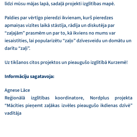
līdzi mūsu mājas lapā, sadaļā projekti izglītības mapē.
Paldies par vērtīgo pieredzi ikvienam, kurš pieredzes
apmaiņas vizītes laikā stāstīja, rādīja un diskutēja par
“zaļajām” prasmēm un par to, kā ikviens no mums var
iesaistīties, lai popularizētu “zaļo” dzīvesveidu un domātu un
darītu “zaļi”.
Uz tikšanos citos projektos un pieaugušo izglītībā Kurzemē!
Informāciju sagatavoja:
Agnese Lāce
Reģionālā izglītības koordinatore, Nordplus projekta
“Mācīties pieņemt zaļākas izvēles pieaugušo ikdienas dzīvē”
vadītāja