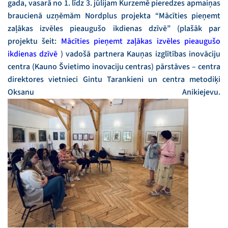
gada, vasarā no 1. līdz 3. jūlijam Kurzemē pieredzes apmaiņas
braucienā uzņēmām Nordplus projekta “Mācīties pieņemt
zaļākas izvēles pieaugušo ikdienas dzīvē” (plašāk par
projektu šeit:
Mācīties pieņemt zaļākas izvēles pieaugušo
ikdienas dzīvē
)
vadošā partnera Kauņas izglītības inovāciju
centra (Kauno Švietimo inovaciju centras) pārstāves – centra
direktores vietnieci Gintu Tarankieni un centra metodiķi
Oksanu Anikiejevu.