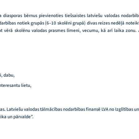
a diasporas bērnus pievienoties tiešsaistes latviešu valodas nodarbī
arbības notiek grupās (6–10 skolēni grupā) divas reizes nedēļā noteiktā
 vērā skolēnu valodas prasmes līmeni, vecumu, kā arī laika zonu. 
i, dabu,
teresantu lietu,
 Latviešu valodas tālmācības nodarbības finansē LVA no Izglītības un 
ika un pārvalde”.