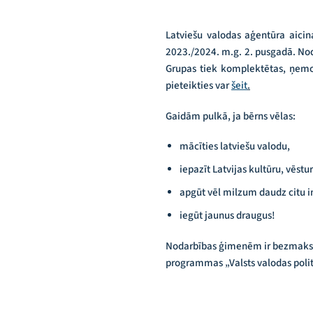
Latviešu valodas aģentūra aicin
2023./2024. m.g. 2. pusgadā. Nod
Grupas tiek komplektētas, ņemot
pieteikties var
šeit
.
Gaidām pulkā, ja bērns vēlas:
mācīties latviešu valodu,
iepazīt Latvijas kultūru, vēstur
apgūt vēl milzum daudz citu in
iegūt jaunus draugus!
Nodarbības ģimenēm ir bezmaksas.
programmas „Valsts valodas polit