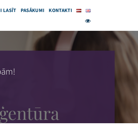
I LASĪT
PASĀKUMI
KONTAKTI
ībām!