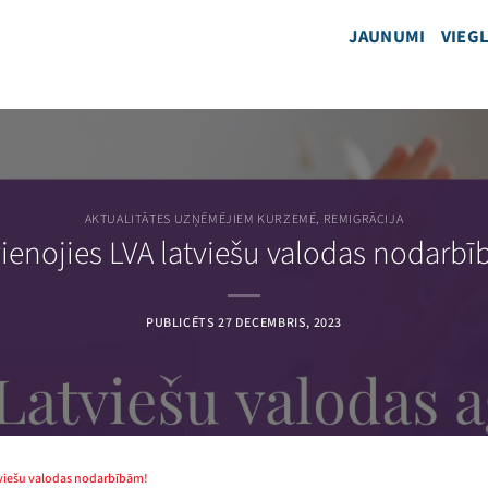
JAUNUMI
VIEGL
AKTUALITĀTES UZŅĒMĒJIEM KURZEMĒ
,
REMIGRĀCIJA
ienojies LVA latviešu valodas nodarb
PUBLICĒTS
27 DECEMBRIS, 2023
atviešu valodas nodarbībām!