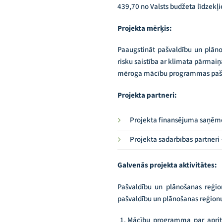
439,70 no Valsts budžeta līdzekļ
Projekta mērķis:
Paaugstināt pašvaldību un plāno
risku saistība ar klimata pārmai
mēroga mācību programmas pašval
Projekta partneri:
Projekta finansējuma saņēmējs
Projekta sadarbības partneri
Galvenās projekta aktivitātes:
Pašvaldību un plānošanas reģio
pašvaldību un plānošanas reģionu
Mācību programma par aprit