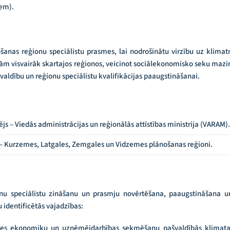
iem).
šanas reģionu speciālistu prasmes, lai nodrošinātu virzību uz klim
ņām visvairāk skartajos reģionos, veicinot sociālekonomisko seku mazin
dību un reģionu speciālistu kvalifikācijas paaugstināšanai.
 – Viedās administrācijas un reģionālās attīstības ministrija (VARAM).
 – Kurzemes, Latgales, Zemgales un Vidzemes plānošanas reģioni.
nu speciālistu zināšanu un prasmju novērtēšana, paaugstināšana u
 identificētās vajadzības:
es ekonomiku un uzņēmējdarbības sekmēšanu pašvaldībās klimata