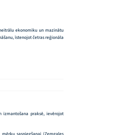
atneitrālu ekonomiku un mazinātu
āšanu, īstenojot četras reģionāla
n izmantošana praksē, ievērojot
 mērķu sasniegšanai (Zemgales