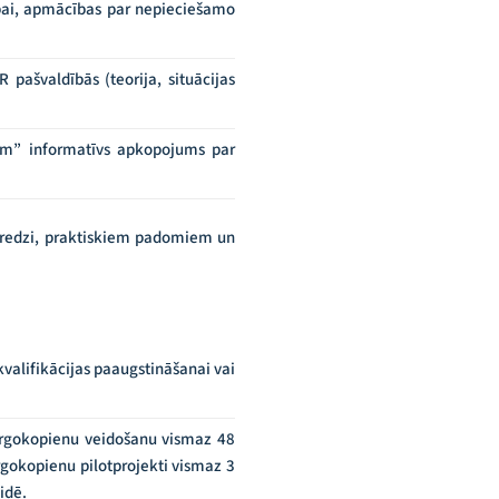
ībai, apmācības par nepieciešamo
R pašvaldībās (teorija, situācijas
olim” informatīvs apkopojums par
ieredzi, praktiskiem padomiem un
valifikācijas paaugstināšanai vai
rgokopienu veidošanu vismaz 48
rgokopienu pilotprojekti vismaz 3
idē.