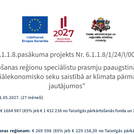
.1.1.8.pasākuma projekts Nr. 6.1.1.8/1/24/I/0
šanas reģionu speciālistu prasmju paaugstin
iālekonomisko seku saistībā ar klimata pār
jautājumos”
1.05.2027. (27 mēneši)
:
€ 1684 987 (85% jeb € 1 432 238 no Taisnīgās pārkārtošanās fonda un 
anas reģionam:
€ 269 598 (85% jeb € 229 158,30 no Taisnīgās pārk