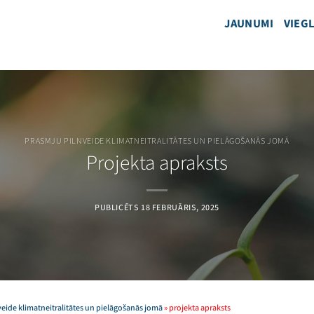
JAUNUMI
VIEGL
PRASMJU PILNVEIDE KLIMATNEITRALITĀTES UN PIELĀGOŠANĀS JOMĀ
Projekta apraksts
PUBLICĒTS
18 FEBRUĀRIS, 2025
eide klimatneitralitātes un pielāgošanās jomā
»
projekta apraksts