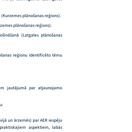
 (Kurzemes plānošanas reģions).
dzemes plānošanas reģions).
šināšanā (Latgales plānošanas
šanas reģionu identificēto tēmu
ēm jautājumā par atjaunojamo
u:
tvijā un ārzemēs) par AER iespēju
praktiskajiem aspektiem, labās