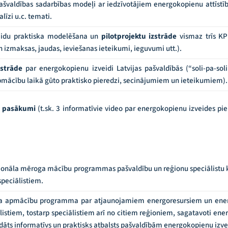
ašvaldības sadarbības modeļi ar iedzīvotājiem energokopienu attīst
līzi u.c. temati.
eidu praktiska modelēšana un
pilotprojektu izstrāde
vismaz trīs KP
n izmaksas, jaudas, ieviešanas ieteikumi, ieguvumi utt.).
zstrāde
par energokopienu izveidi Latvijas pašvaldībās (“soli-pa-s
mācību laikā gūto praktisko pieredzi, secinājumiem un ieteikumiem).
es pasākumi
(t.sk. 3 informatīvie video par energokopienu izveides p
ģionāla mēroga mācību programmas pašvaldību un reģionu speciālistu k
speciālistiem.
ta apmācību programma par atjaunojamiem energoresursiem un ene
listiem, tostarp speciālistiem arī no citiem reģioniem, sagatavoti ene
dāts informatīvs un praktisks atbalsts pašvaldībām energokopienu izve