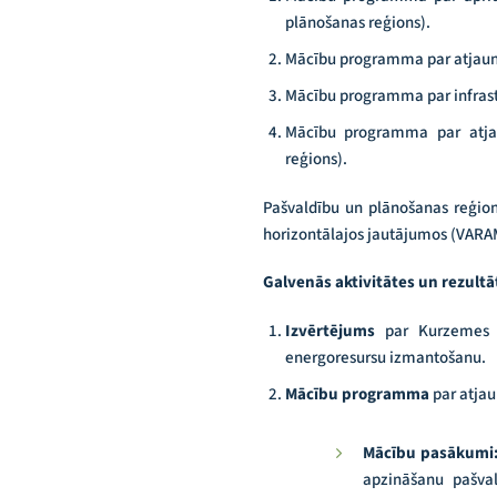
plānošanas reģions).
Mācību programma par atjaun
Mācību programma par infrast
Mācību programma par atja
reģions).
Pašvaldību un plānošanas reģio
horizontālajos jautājumos (VARA
Galvenās aktivitātes un rezult
Izvērtējums
par Kurzemes p
energoresursu izmantošanu.
Mācību programma
par atja
Mācību pasākumi
apzināšanu pašva