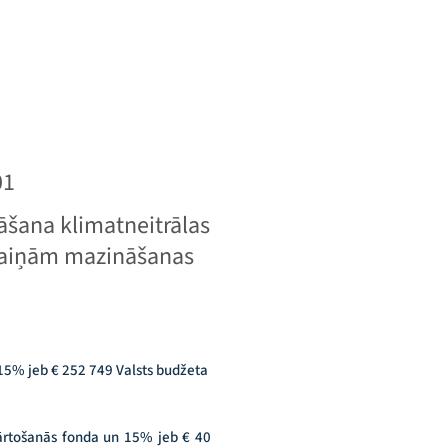
01
āšana klimatneitrālas
maiņām mazināšanas
15% jeb € 252 749 Valsts budžeta
ārtošanās fonda un 15% jeb € 40