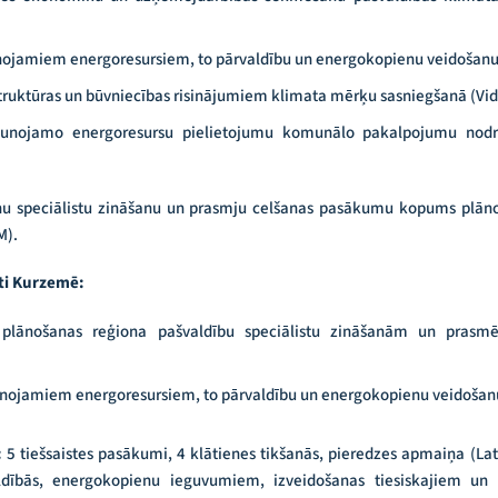
ojamiem energoresursiem, to pārvaldību un energokopienu veidošanu
ruktūras un būvniecības risinājumiem klimata mērķu sasniegšanā (Vi
unojamo energoresursu pielietojumu komunālo pakalpojumu nodro
nu speciālistu zināšanu un prasmju celšanas pasākumu kopums plāno
M).
āti Kurzemē:
lānošanas reģiona pašvaldību speciālistu zināšanām un prasm
unojamiem energoresursiem, to pārvaldību un energokopienu veidošan
:
5 tiešsaistes pasākumi, 4 klātienes tikšanās, pieredzes apmaiņa (La
ldībās, energokopienu ieguvumiem, izveidošanas tiesiskajiem un 