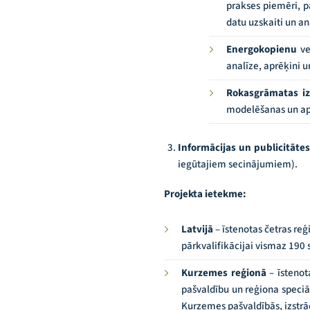
prakses piemēri, p
datu uzskaiti un ana
Energokopienu
v
analīze, aprēķini u
Rokasgrāmatas i
modelēšanas un ap
Informācijas un publicitāt
iegūtajiem secinājumiem).
Projekta ietekme:
Latvijā
– īstenotas četras re
pārkvalifikācijai vismaz 190 
Kurzemes reģionā
– īsteno
pašvaldību un reģiona speciā
Kurzemes pašvaldībās, izstrā