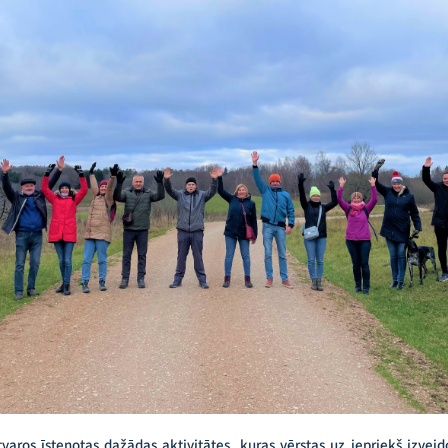
tvaros īstenotas dažādas aktivitātes, kuras vērstas uz iepriekš izvei