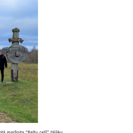
dotā maršruta “Baltu ceļš” tālāku