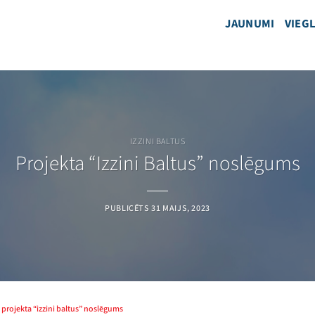
JAUNUMI
VIEGL
IZZINI BALTUS
Projekta “Izzini Baltus” noslēgums
PUBLICĒTS
31 MAIJS, 2023
»
projekta “izzini baltus” noslēgums