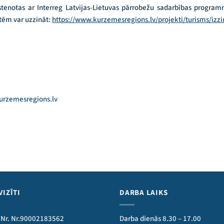
k īstenotas ar Interreg Latvijas-Lietuvas pārrobežu sadarbības progr
ātēm var uzzināt:
https://www.kurzemesregions.lv/projekti/turisms/izzin
urzemesregions.lv
VIZĪTI
DARBA LAIKS
 Nr. Nr.90002183562
Darba dienās 8.30 – 17.00