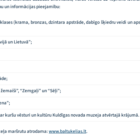
ību un informācijas pieejamību:
lases (krama, bronzas, dzintara apstrāde, dabīgo šķiedru veidi un aps
vijā un Lietuvā”;
āde;
n žemaiši”, “Zemgaļi” un “Sēļi”;
ena”;
par kuršu vēsturi un kultūru Kuldīgas novada muzeja atvērtajā krājumā.
ceļa maršrutu atrodama:
www.baltukelias.lt
.