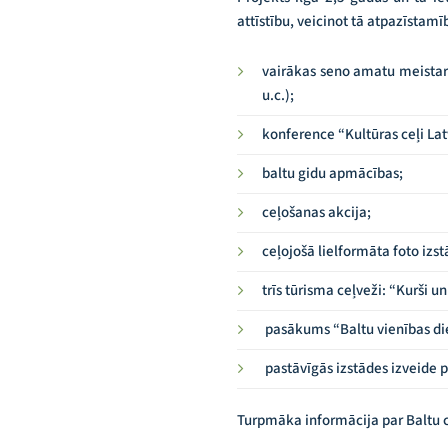
attīstību, veicinot tā atpazīstam
vairākas seno amatu meistark
u.c.);
konference “Kultūras ceļi Lat
baltu gidu apmācības;
ceļošanas akcija;
ceļojošā lielformāta foto izst
trīs tūrisma ceļveži: “Kurši u
pasākums “Baltu vienības di
pastāvīgās izstādes izveide 
Turpmāka informācija par Baltu 