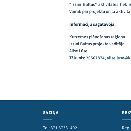
“Izzini Baltus” aktivitātes tie
Vairāk par projektu un tā aktivit
Informāciju sagatavoja:
Kurzemes plānošanas reģiona
Izzini Baltus projekta vadītāja
Alise Lūse
Tālrunis: 26567874,
alise.luse@k
SAZIŅA
REK
Tel: 371 67331492
Reģ.