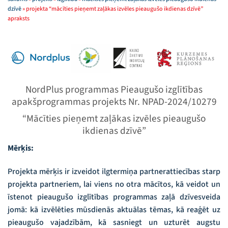
dzīvē
»
projekta “mācīties pieņemt zaļākas izvēles pieaugušo ikdienas dzīvē”
apraksts
NordPlus programmas Pieaugušo izglītības
apakšprogrammas projekts Nr. NPAD-2024/10279
“Mācīties pieņemt zaļākas izvēles pieaugušo
ikdienas dzīvē”
Mērķis:
Projekta mērķis ir izveidot ilgtermiņa partnerattiecības starp
projekta partneriem, lai viens no otra mācītos, kā veidot un
īstenot pieaugušo izglītības programmas zaļā dzīvesveida
jomā: kā izvēlēties mūsdienās aktuālas tēmas, kā reaģēt uz
pieaugušo vajadzībām, kā sasniegt un uzturēt augstu