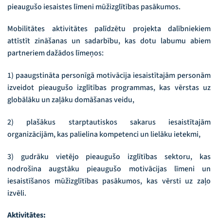
pieaugušo iesaistes līmeni mūžizglītības pasākumos.
Mobilitātes aktivitātes palīdzētu projekta dalībniekiem
attīstīt zināšanas un sadarbību, kas dotu labumu abiem
partneriem dažādos līmeņos:
1) paaugstināta personīgā motivācija iesaistītajām personām
izveidot pieaugušo izglītības programmas, kas vērstas uz
globālāku un zaļāku domāšanas veidu,
2) plašākus starptautiskos sakarus iesaistītajām
organizācijām, kas palielina kompetenci un lielāku ietekmi,
3) gudrāku vietējo pieaugušo izglītības sektoru, kas
nodrošina augstāku pieaugušo motivācijas līmeni un
iesaistīšanos mūžizglītības pasākumos, kas vērsti uz zaļo
izvēli.
Aktivitātes: