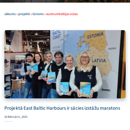
sākums
»
projekti
»
tūrisms
»
austrumbaltijas ostas
Projektā East Baltic Harbours ir sācies izstāžu maratons
20 februāris, 2023