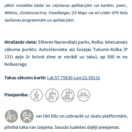
jābūt instalētai kādai no ceļošanas aplikācijām vai kartēm, piem.,
Wikiloc, Outdooractive, ViewRanger, OS Maps vai arī citām GPX failu
lasīšanas programmām un aplikācijām.
Atrašanās vieta:
Slīteres Nacionālais parks, Kolka. Ieteicamais
sākuma punkts: Autostāvvieta aiz šosejas Tukums-Kolka (P
131) apļa (ir brūnā zīme ar norādi uz taku), ap 500 m no
Kolkasraga
Takas sākums kartē:
Lat:57.75630,Lon:22.59131
Pieejamība:
var tikt līdz un uzbraukt uz skatu platformām,
pilnībā taka nav izejama. Sausās tualetes daļēji pieejamas.