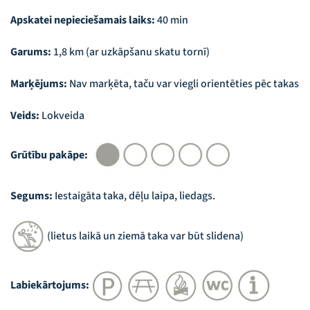
Apskatei nepieciešamais laiks:
40 min
Garums:
1,8 km (ar uzkāpšanu skatu tornī)
Marķējums:
Nav marķēta, taču var viegli orientēties pēc takas
Veids:
Lokveida
Grūtību pakāpe:
Segums:
Iestaigāta taka, dēļu laipa, liedags.
(lietus laikā un ziemā taka var būt slidena)
Labiekārtojums: