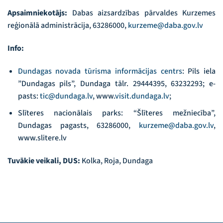
Apsaimniekotājs:
Dabas aizsardzības pārvaldes Kurzemes
reģionālā administrācija, 63286000,
kurzeme@daba.gov.lv
Info:
Dundagas novada tūrisma informācijas centrs
: Pils iela
”Dundagas pils”, Dundaga tālr. 29444395, 63232293; e-
pasts:
tic@dundaga.lv
, www.
visit.dundaga.lv
;
Slīteres nacionālais parks: “Šlīteres mežniecība”,
Dundagas pagasts, 63286000,
kurzeme@daba.gov.lv
,
www.slitere.lv
Tuvākie veikali, DUS:
Kolka, Roja, Dundaga