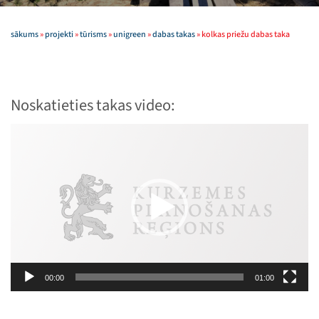
sākums
»
projekti
»
tūrisms
»
unigreen
»
dabas takas
»
kolkas priežu dabas taka
Noskatieties takas video:
Video
atskaņotājs
00:00
01:00