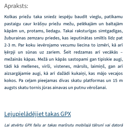
Apraksts:
Kolkas priežu taka sniedz iespēju baudīt vieglu, patīkamu
pastaigu caur krāšņu priežu mežu, pelēkajām un baltajām
kāpām un, protams, liedagu. Takai raksturīgas simtgadīgas,
žuburainas zemzaru priedes, kas ieputinātas smiltīs līdz pat
2-3 m. Par koku ievērojamo vecumu liecina to izmēri, kā arī
ķērpji un sūnas uz zariem. Šeit redzamas arī vecākās –
mežainās kāpas. Mežā un kāpās sastopami gan tipiskie augi,
tādi kā mellenes, virši, vistenes, mārsils, laimiņš, gan arī
aizsargājamie augi, kā arī dažādi kukaiņi, kas mājo vecajos
kokos. Pa ceļam pieejamas divas skatu platformas un 15 m
augsts skatu tornis jūras ainavas un putnu vērošanai.
Lejupielādējiet takas GPX
Lai atvērtu GPX failu ar takas maršrutu mobilajā tālrunī vai datorā