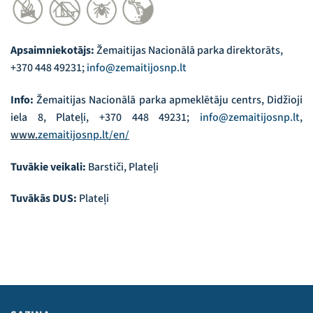
Apsaimniekotājs:
Žemaitijas Nacionālā parka direktorāts,
+370 448 49231;
info@zemaitijosnp.lt
Info:
Žemaitijas Nacionālā parka apmeklētāju centrs, Didžioji
iela 8, Plateļi, +370 448 49231;
info@zemaitijosnp.lt
,
www.
zemaitijosnp.lt/en/
Tuvākie veikali:
Barstiči, Plateļi
Tuvākās DUS:
Plateļi