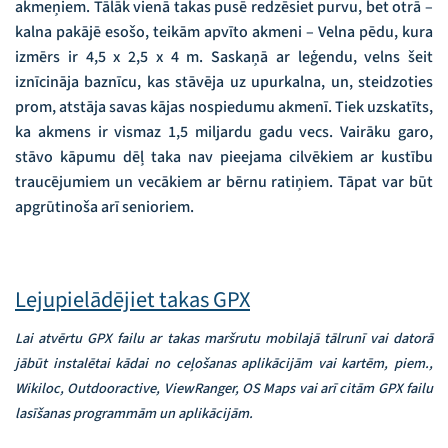
akmeņiem. Tālāk vienā takas pusē redzēsiet purvu, bet otrā –
kalna pakājē esošo, teikām apvīto akmeni – Velna pēdu, kura
izmērs ir 4,5 x 2,5 x 4 m. Saskaņā ar leģendu, velns šeit
iznīcināja baznīcu, kas stāvēja uz upurkalna, un, steidzoties
prom, atstāja savas kājas nospiedumu akmenī. Tiek uzskatīts,
ka akmens ir vismaz 1,5 miljardu gadu vecs. Vairāku garo,
stāvo kāpumu dēļ taka nav pieejama cilvēkiem ar kustību
traucējumiem un vecākiem ar bērnu ratiņiem. Tāpat var būt
apgrūtinoša arī senioriem.
Lejupielādējiet takas GPX
Lai atvērtu GPX failu ar takas maršrutu mobilajā tālrunī vai datorā
jābūt instalētai kādai no ceļošanas aplikācijām vai kartēm, piem.,
Wikiloc, Outdooractive, ViewRanger, OS Maps vai arī citām GPX failu
lasīšanas programmām un aplikācijām.