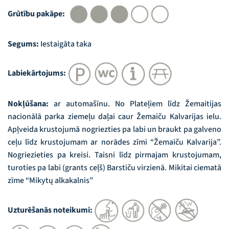
Grūtību pakāpe:
Segums:
Iestaigāta taka
Labiekārtojums:
Nokļūšana:
ar automašīnu. No Plateļiem līdz Žemaitijas
nacionālā parka ziemeļu daļai caur Žemaiču Kalvarijas ielu.
Apļveida krustojumā nogriezties pa labi un braukt pa galveno
ceļu līdz krustojumam ar norādes zīmi “Žemaiču Kalvarija”.
Nogriezieties pa kreisi. Taisni līdz pirmajam krustojumam,
turoties pa labi (grants ceļš) Barstiču virzienā. Mikitai ciematā
zīme “Mikytų alkakalnis”
Uzturēšanās noteikumi: