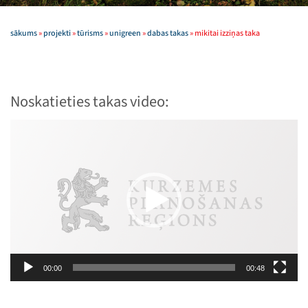
sākums
»
projekti
»
tūrisms
»
unigreen
»
dabas takas
»
mikitai izziņas taka
Noskatieties takas video:
Video
atskaņotājs
00:00
00:48