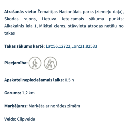
Atrašanās vieta:
Žemaitijas Nacionālais parks (ziemeļu daļa),
Skodas rajons, Lietuva. Ieteicamais sākuma punkts:
Alkakalnis iela 1, Mikitai ciems, stāvvieta atrodas netālu no
takas
Takas sākums kartē:
Lat:56.12722,Lon:21.82533
Pieejamība:
Apskatei nepieciešamais laiks:
0,5 h
Garums:
1,2 km
Marķējums:
Marķēta ar norādes zīmēm
Veids:
Cilpveida