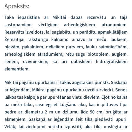
Apraksts:
Taka iepazīstina ar Mikitai dabas rezervātu un tajā
sastopamiem vērtīgiem arheoloģiskiem atradumiem.
Rezervāts izveidots, lai saglabātu un parādītu apmeklētājiem
Žemaitijai raksturīgo kalnaino ainavu ar mežu, laukiem,
pļavām, pakalniem, nelieliem purviem, lauku saimniecībām,
arheoloģiskiem atradumiem, retu sugu biotopiem, augiem,
sēnēm, dzīvniekiem, kā arī dabiskiem hidrogrāfiskiem
elementiem.
Mikitai pagānu upurkalns ir takas augstākais punkts. Saskaņā
ar leģendām, Mikitai pagānu upurkalnu uzcēla zviedri. Senos
laikos tas kalpoja par upurēšanas vietu dieviem. Ejot no kalna
pa meža taku, sasniegsiet Lūgšanu aku, kas ir piltuves tipa
bedre ar diametru 2 m un dziļumu līdz 50 cm, bruģēta ar
akmeņiem. Saskaņā ar leģendām šeit tika piedāvāti upuri.
Vēlāk, lai ziedojumi netiktu izpostīti, aka tika noslēgta ar