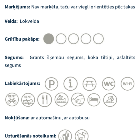
Marķējums:
Nav marķēta, taču var viegli orientēties pēc takas
Veids:
Lokveida
Grūtību pakāpe:
Segums:
Grants šķembu segums, koka tiltiņi, asfaltēts
segums
Labiekārtojums:
Nokļūšana:
ar automašīnu, ar autobusu
Uzturēšanās noteikumi: