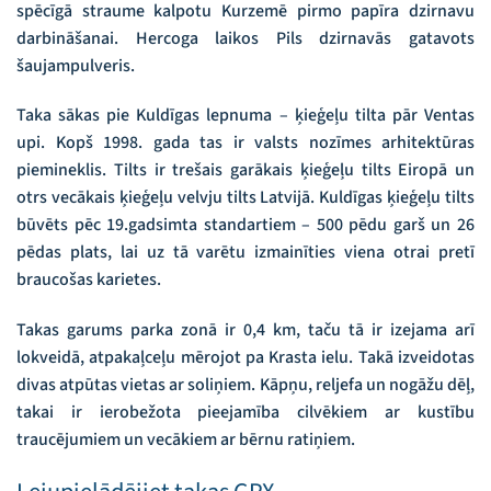
spēcīgā straume kalpotu Kurzemē pirmo papīra dzirnavu
darbināšanai. Hercoga laikos Pils dzirnavās gatavots
šaujampulveris.
Taka sākas pie Kuldīgas lepnuma – ķieģeļu tilta pār Ventas
upi. Kopš 1998. gada tas ir valsts nozīmes arhitektūras
piemineklis. Tilts ir trešais garākais ķieģeļu tilts Eiropā un
otrs vecākais ķieģeļu velvju tilts Latvijā. Kuldīgas ķieģeļu tilts
būvēts pēc 19.gadsimta standartiem – 500 pēdu garš un 26
pēdas plats, lai uz tā varētu izmainīties viena otrai pretī
braucošas karietes.
Takas garums parka zonā ir 0,4 km, taču tā ir izejama arī
lokveidā, atpakaļceļu mērojot pa Krasta ielu. Takā izveidotas
divas atpūtas vietas ar soliņiem. Kāpņu, reljefa un nogāžu dēļ,
takai ir ierobežota pieejamība cilvēkiem ar kustību
traucējumiem un vecākiem ar bērnu ratiņiem.