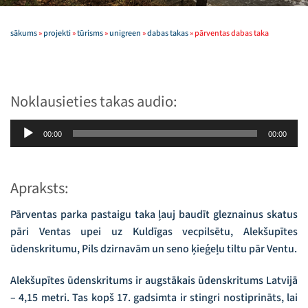
sākums
»
projekti
»
tūrisms
»
unigreen
»
dabas takas
»
pārventas dabas taka
Noklausieties takas audio:
Audio
00:00
00:00
atskaņotājs
Apraksts:
Pārventas parka pastaigu taka ļauj baudīt gleznainus skatus
pāri Ventas upei uz Kuldīgas vecpilsētu, Alekšupītes
ūdenskritumu, Pils dzirnavām un seno ķieģeļu tiltu pār Ventu.
Alekšupītes ūdenskritums ir augstākais ūdenskritums Latvijā
– 4,15 metri. Tas kopš 17. gadsimta ir stingri nostiprināts, lai