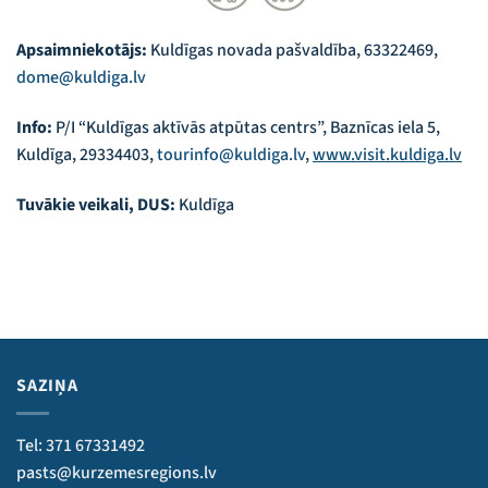
Apsaimniekotājs:
Kuldīgas novada pašvaldība, 63322469,
dome@kuldiga.lv
Info:
P/I “Kuldīgas aktīvās atpūtas centrs”, Baznīcas iela 5,
Kuldīga, 29334403,
tourinfo@kuldiga.lv
,
www.visit.kuldiga.lv
Tuvākie veikali, DUS:
Kuldīga
SAZIŅA
Tel: 371 67331492
pasts@kurzemesregions.lv