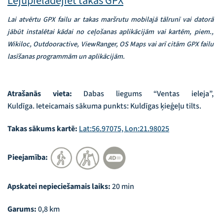
Lejupielādējiet takas GPX
Lai atvērtu GPX failu ar takas maršrutu mobilajā tālrunī vai datorā
jābūt instalētai kādai no ceļošanas aplikācijām vai kartēm, piem.,
Wikiloc, Outdooractive, ViewRanger, OS Maps vai arī citām GPX failu
lasīšanas programmām un aplikācijām.
Atrašanās vieta:
Dabas liegums “Ventas ieleja”,
Kuldīga. Ieteicamais sākuma punkts: Kuldīgas ķieģeļu tilts.
Takas sākums kartē:
Lat:56.97075, Lon:21.98025
Pieejamība:
Apskatei nepieciešamais laiks:
20 min
Garums:
0,8 km