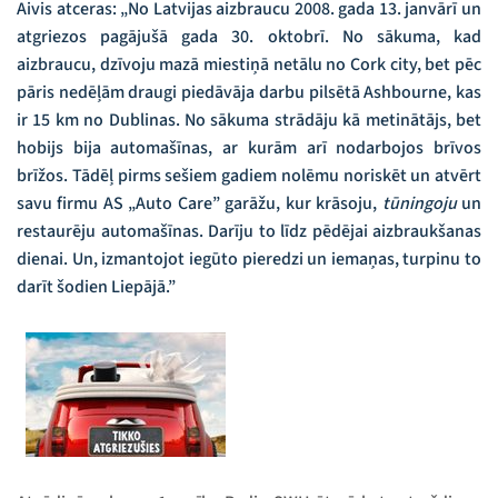
Aivis atceras: „No Latvijas aizbraucu 2008. gada 13. janvārī un
atgriezos pagājušā gada 30. oktobrī. No sākuma, kad
aizbraucu, dzīvoju mazā miestiņā netālu no Cork city, bet pēc
pāris nedēļām draugi piedāvāja darbu pilsētā Ashbourne, kas
ir 15 km no Dublinas. No sākuma strādāju kā metinātājs, bet
hobijs bija automašīnas, ar kurām arī nodarbojos brīvos
brīžos. Tādēļ pirms sešiem gadiem nolēmu noriskēt un atvērt
savu firmu AS „Auto Care” garāžu, kur krāsoju,
tūningoju
un
restaurēju automašīnas. Darīju to līdz pēdējai aizbraukšanas
dienai. Un, izmantojot iegūto pieredzi un iemaņas, turpinu to
darīt šodien Liepājā.”