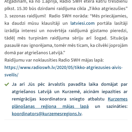
Atgādinām, ka no 1.aprīļa, Radio SWH ēterā katru trešdienu
plkst. 15.30 būs dzirdami raidījuma cikla „Tikko atgriezušies”
3. sezonas raidījumi! Radio SWH norāda: “Mēs priecājamies,
ka daudzi mūsu klausītāji un
latviesi.com
portāla lasītāji
izrādīja interesi un novērtēja raidījumā gūstamo pieredzi,
tādēļ mēs turpinām raidījuma sēriju arī šogad. Situācija
pasaulē nav ignorējama, tomēr mēs ticam, ka cilvēki joprojām
domā par atgriešanos Latvijā.”
Raidījumu var noklausīties Radio SWH mājas lapā:
https://www.radioswh.lv/2020/05/tikko-atgriezusies-aivis-
sveilis/
Ja arī Jūs pēc ārvalstīs pavadīta laika domājat par
atgriešanos Latvijā un Kurzemē, aicinām iepazīties ar
remigrācijas koordinatora sniegto atbalstu
Kurzemes
plānošanas reģiona mājas lapā
un sazināties:
koordinators@kurzemesregions.lv
.