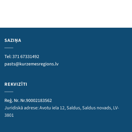
SAZIŅA
Tel: 371 67331492
pasts@kurzemesregions.lv
REKVIZĪTI
Reģ. Nr. Nr.90002183562
Juridiskā adrese: Avotu iela 12, Saldus, Saldus novads, LV-
3801