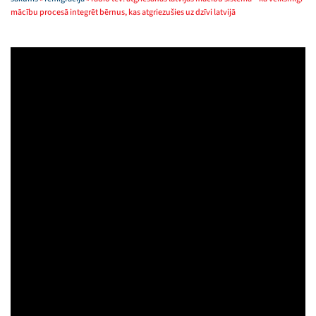
mācību procesā integrēt bērnus, kas atgriezušies uz dzīvi latvijā