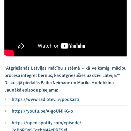
“Atgriešanās Latvijas mācību sistēmā – kā veiksmīgi mācību
procesā integrēt bērnus, kas atgriezušies uz dzīvi Latvijā?”
Diskusijā piedalās Baiba Neimane un Marika Hudobkina.
Jaunākā epizode pieejama:
https://www.radiotev.lv/
podkasti
https://youtu.be/A-goUMiKG-o
https://open.spotify.com/
episode/
7oBpRQ85CqzbM4AzPRZSgl…