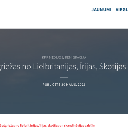
JAUNUMI
VIEGL
KPR MEDIJOS
,
REMIGRĀCIJA
riežas no Lielbritānijas, Īrijas, Skotij
PUBLICĒTS
30 MAIJS, 2022
rā atgriežas no lielbritānijas, īrijas, skotijas un skandināvijas valstīm