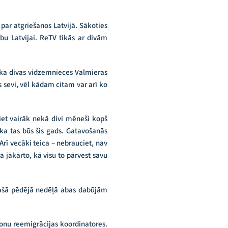
 par atgriešanos Latvijā. Sākoties
u Latvijai. ReTV tikās ar divām
saka divas vidzemnieces Valmieras
 sevi, vēl kādam citam var arī ko
liet vairāk nekā divi mēneši kopš
 ka tas būs šis gads. Gatavošanās
rī vecāki teica – nebrauciet, nav
jākārto, kā visu to pārvest savu
 pašā pēdējā nedēļā abas dabūjām
onu reemigrācijas koordinatores.