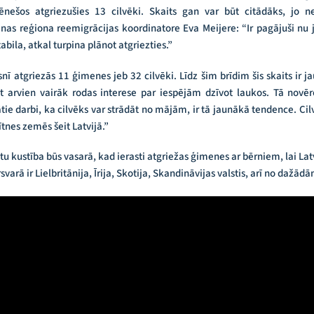
nešos atgriezušies 13 cilvēki. Skaits gan var būt citādāks, jo n
nas reģiona reemigrācijas koordinatore Eva Meijere: “Ir pagājuši nu 
tabila, atkal turpina plānot atgriezties.”
ī atgriezās 11 ģimenes jeb 32 cilvēki. Līdz šim brīdim šis skaits ir jau 
bet arvien vairāk rodas interese par iespējām dzīvot laukos. Tā novē
e darbi, ka cilvēks var strādāt no mājām, ir tā jaunākā tendence. Cilvē
ītnes zemēs šeit Latvijā.”
 kustība būs vasarā, kad ierasti atgriežas ģimenes ar bērniem, lai Latvi
arā ir Lielbritānija, Īrija, Skotija, Skandināvijas valstis, arī no dažād