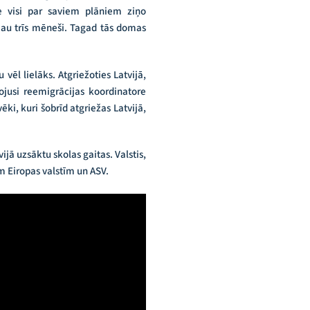
e visi par saviem plāniem ziņo
jau trīs mēneši. Tagad tās domas
vēl lielāks. Atgriežoties Latvijā,
rojusi reemigrācijas koordinatore
ki, kuri šobrīd atgriežas Latvijā,
jā uzsāktu skolas gaitas. Valstis,
ām Eiropas valstīm un ASV.