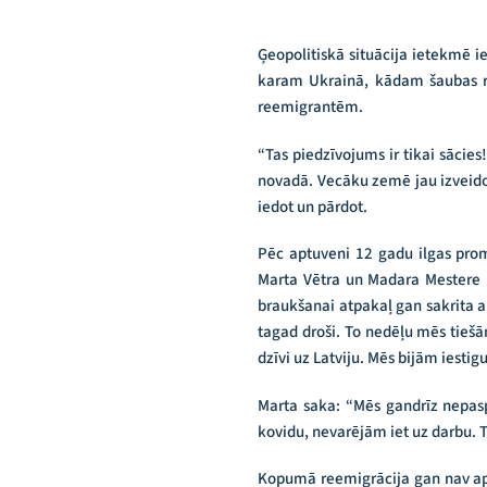
Ģeopolitiskā situācija ietekmē ie
karam Ukrainā, kādam šaubas ra
reemigrantēm.
“Tas piedzīvojums ir tikai sācie
novadā. Vecāku zemē jau izveidot
iedot un pārdot.
Pēc aptuveni 12 gadu ilgas promb
Marta Vētra un Madara Mestere ir
braukšanai atpakaļ gan sakrita a
tagad droši. To nedēļu mēs tieš
dzīvi uz Latviju. Mēs bijām iestig
Marta saka: “Mēs gandrīz nepasp
kovidu, nevarējām iet uz darbu. 
Kopumā reemigrācija gan nav aps