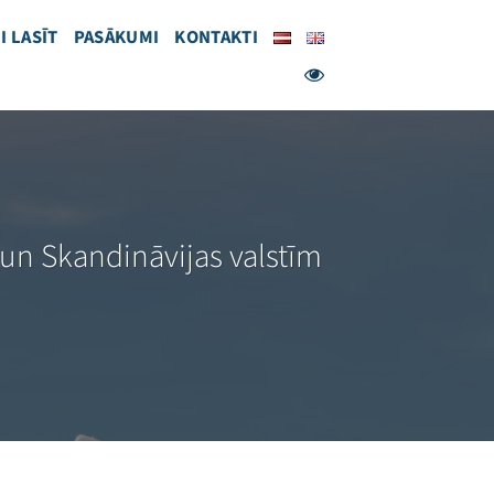
I LASĪT
PASĀKUMI
KONTAKTI
as un Skandināvijas valstīm