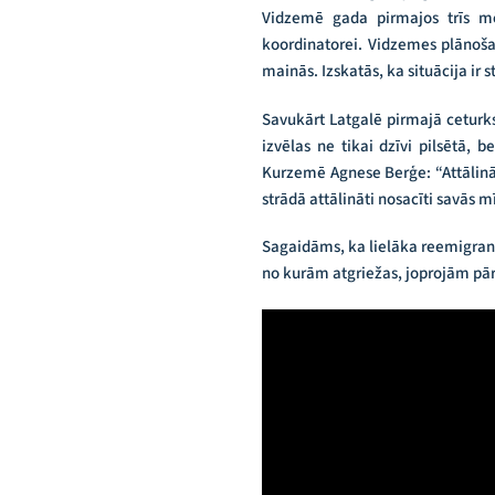
Vidzemē gada pirmajos trīs mē
koordinatorei. Vidzemes plānoša
mainās. Izskatās, ka situācija ir s
Savukārt Latgalē pirmajā ceturksn
izvēlas ne tikai dzīvi pilsētā, 
Kurzemē Agnese Berģe: “Attālināti
strādā attālināti nosacīti savās m
Sagaidāms, ka lielāka reemigrantu
no kurām atgriežas, joprojām pārsv