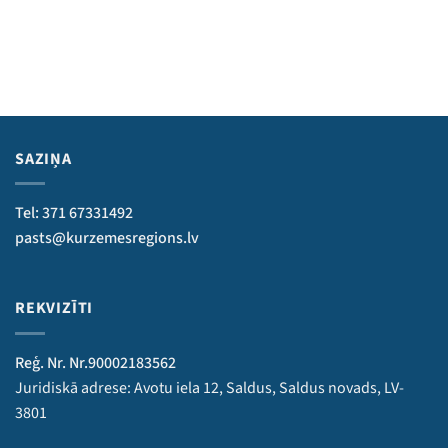
SAZIŅA
Tel: 371 67331492
pasts@kurzemesregions.lv
REKVIZĪTI
Reģ. Nr. Nr.90002183562
Juridiskā adrese: Avotu iela 12, Saldus, Saldus novads, LV-
3801