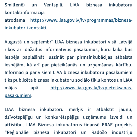
Smiltenē) un Ventspilī. LIAA biznesa inkubatoru
kontaktinformācija
atrodama
https://www.liaa.gov.lv/lv/programmas/biznesa-
inkubatori/kontakti
.
Augustā un septembrī LIAA biznesa inkubatori visā Latvijā
rīkos arī dažādus informatīvus pasākumus, kuru laikā būs
iespēja paplašināti uzzināt par pirmsinkubācijas atbalsta
iespējām, kā arī par pieteikšanās un uzņemšanas kārtību.
Informācija par visiem LIAA biznesa inkubatoru pasākumiem
tiks publicēta biznesa inkubatoru sociālo tīklu kontos un LIAA
mājas lapā
http://www.liaa.gov.lv/lv/pieteiksanas-
pasakumiem
.
LIAA biznesa inkubatoru mērķis ir atbalstīt jaunu,
dzīvotspējīgu un konkurētspējīgu uzņēmumu izveidi un
attīstību. LIAA Biznesa inkubatorus finansē ERAF projekts
“Reģionālie biznesa inkubatori un Radošo industriju