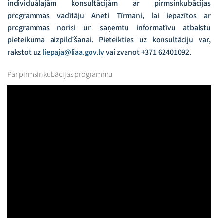
individuālajām konsultācijām ar pirmsinkubācijas
programmas vadītāju Aneti Tīrmani, lai iepazītos ar
programmas norisi un saņemtu informatīvu atbalstu
pieteikuma aizpildīšanai. Pieteikties uz konsultāciju var,
rakstot uz
liepaja@liaa.gov.lv
vai zvanot +371 62401092.
Par pirmsinkubācijas programmu