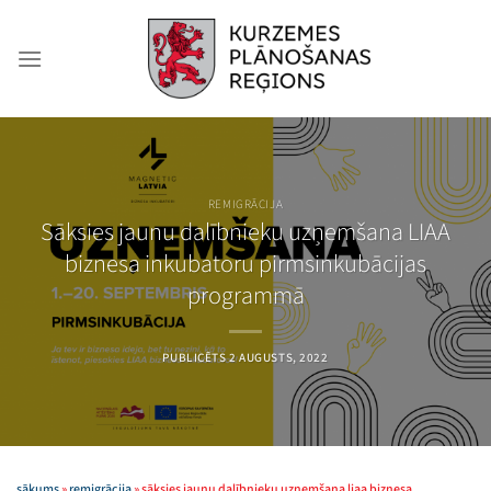
Skip
to
content
REMIGRĀCIJA
Sāksies jaunu dalībnieku uzņemšana LIAA
biznesa inkubatoru pirmsinkubācijas
programmā
PUBLICĒTS
2 AUGUSTS, 2022
sākums
»
remigrācija
»
sāksies jaunu dalībnieku uzņemšana liaa biznesa