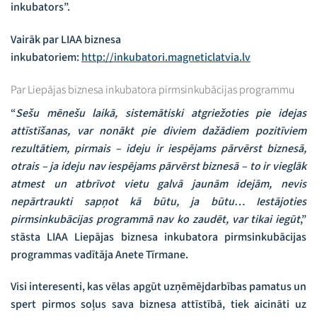
inkubators”.
Vairāk par LIAA biznesa
inkubatoriem:
http://inkubatori.magneticlatvia.lv
Par Liepājas biznesa inkubatora pirmsinkubācijas programmu
“
Sešu mēnešu laikā, sistemātiski atgriežoties pie idejas
attīstīšanas, var nonākt pie diviem dažādiem pozitīviem
rezultātiem, pirmais – ideju ir iespējams pārvērst biznesā,
otrais – ja ideju nav iespējams pārvērst biznesā – to ir vieglāk
atmest un atbrīvot vietu galvā jaunām idejām, nevis
nepārtraukti sapņot kā būtu, ja būtu… Iestājoties
pirmsinkubācijas programmā nav ko zaudēt, var tikai iegūt
,”
stāsta LIAA Liepājas biznesa inkubatora pirmsinkubācijas
programmas vadītāja Anete Tīrmane.
Visi interesenti, kas vēlas apgūt uzņēmējdarbības pamatus un
spert pirmos soļus sava biznesa attīstībā, tiek aicināti uz