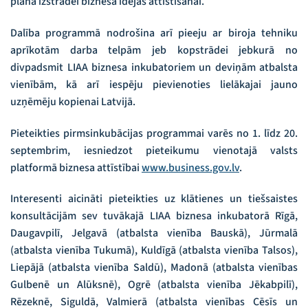
plāna izstrādei biznesa idejas attīstīšanai.
Dalība programmā nodrošina arī pieeju ar biroja tehniku
aprīkotām darba telpām jeb kopstrādei jebkurā no
divpadsmit LIAA biznesa inkubatoriem un deviņām atbalsta
vienībām, kā arī iespēju pievienoties lielākajai jauno
uzņēmēju kopienai Latvijā.
Pieteikties pirmsinkubācijas programmai varēs no 1. līdz 20.
septembrim, iesniedzot pieteikumu vienotajā valsts
platformā biznesa attīstībai
www.business.gov.lv
.
Interesenti aicināti pieteikties uz klātienes un tiešsaistes
konsultācijām sev tuvākajā LIAA biznesa inkubatorā Rīgā,
Daugavpilī, Jelgavā (atbalsta vienība Bauskā), Jūrmalā
(atbalsta vienība Tukumā), Kuldīgā (atbalsta vienība Talsos),
Liepājā (atbalsta vienība Saldū), Madonā (atbalsta vienības
Gulbenē un Alūksnē), Ogrē (atbalsta vienība Jēkabpilī),
Rēzeknē, Siguldā, Valmierā (atbalsta vienības Cēsīs un