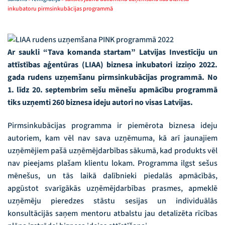
inkubatoru pirmsinkubācijas programmā
Ar saukli “Tava komanda startam” Latvijas Investīciju un
attīstības aģentūras (LIAA) biznesa inkubatori izziņo 2022.
gada rudens uzņemšanu pirmsinkubācijas programmā. No
1. līdz 20. septembrim sešu mēnešu apmācību programmā
tiks uzņemti 260 biznesa ideju autori no visas Latvijas.
Pirmsinkubācijas programma ir piemērota biznesa ideju
autoriem, kam vēl nav sava uzņēmuma, kā arī jaunajiem
uzņēmējiem pašā uzņēmējdarbības sākumā, kad produkts vēl
nav pieejams plašam klientu lokam. Programma ilgst sešus
mēnešus, un tās laikā dalībnieki piedalās apmācībās,
apgūstot svarīgākās uzņēmējdarbības prasmes, apmeklē
uzņēmēju pieredzes stāstu sesijas un individuālās
konsultācijās saņem mentoru atbalstu jau detalizēta rīcības