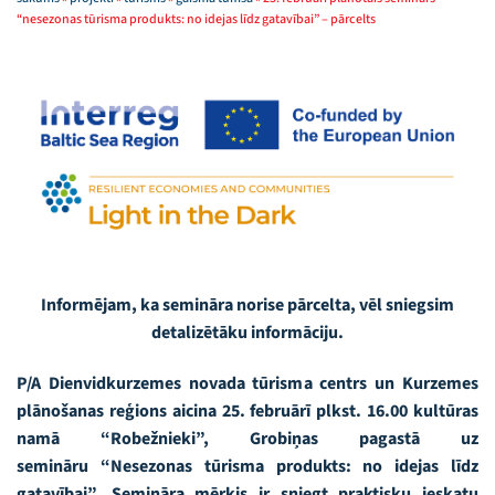
“nesezonas tūrisma produkts: no idejas līdz gatavībai” – pārcelts
Informējam, ka semināra norise pārcelta, vēl sniegsim
detalizētāku informāciju.
P/A Dienvidkurzemes novada tūrisma centrs un Kurzemes
plānošanas reģions aicina 25. februārī plkst. 16.00 kultūras
namā “Robežnieki”, Grobiņas pagastā uz
semināru “Nesezonas tūrisma produkts: no idejas līdz
gatavībai”. Semināra mērķis ir sniegt praktisku ieskatu