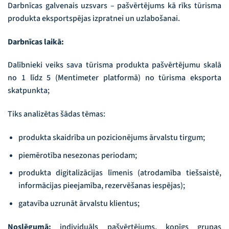
Darbnīcas galvenais uzsvars – pašvērtējums kā rīks tūrisma
produkta eksportspējas izpratnei un uzlabošanai.
Darbnīcas laikā:
Dalībnieki veiks sava tūrisma produkta pašvērtējumu skalā
no 1 līdz 5 (Mentimeter platformā) no tūrisma eksporta
skatpunkta;
Tiks analizētas šādas tēmas:
produkta skaidrība un pozicionējums ārvalstu tirgum;
piemērotība nesezonas periodam;
produkta digitalizācijas līmenis (atrodamība tiešsaistē,
informācijas pieejamība, rezervēšanas iespējas);
gatavība uzrunāt ārvalstu klientus;
Noslēgumā:
individuāls pašvērtējums, kopīgs grupas