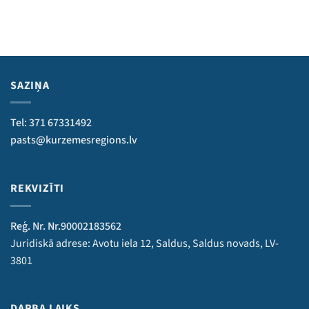
SAZIŅA
Tel: 371 67331492
pasts@kurzemesregions.lv
REKVIZĪTI
Reģ. Nr. Nr.90002183562
Juridiskā adrese: Avotu iela 12, Saldus, Saldus novads, LV-
3801
DARBA LAIKS