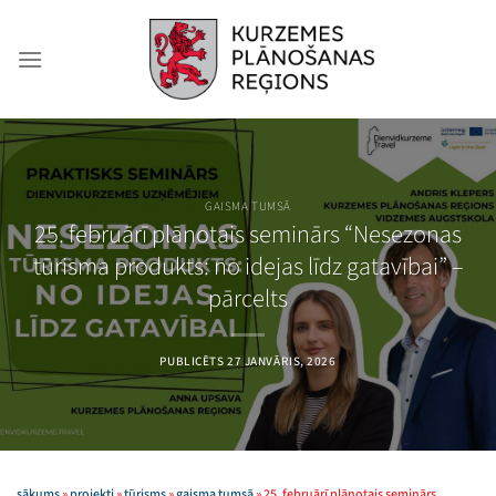
Skip
to
content
GAISMA TUMSĀ
25. februārī plānotais seminārs “Nesezonas
tūrisma produkts: no idejas līdz gatavībai” –
pārcelts
PUBLICĒTS
27 JANVĀRIS, 2026
sākums
»
projekti
»
tūrisms
»
gaisma tumsā
»
25. februārī plānotais seminārs