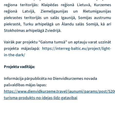
reģiona teritorijās: Klaipēdas reģionā Lietuvā, Kurzemes
reģionā Latvijā, Ziemeļigaunijas un Rietumigaunijas
piekrastes teritorijās un salās Igaunijā, Somijas austrumu
piekrastē, Turku arhipelāgā un Ālandu salās Somijā, kā arī
Stokholmas arhipelāgā Zviedrijā.
Vairāk par projektu “Gaisma tumsā” un aptauju varat uzzināt
projekta mājaslapā:
https://interreg-baltic.eu/project/light-
in-the-dark/
Projekta vadītāja:
Informācija pārpublicēta no Dienvidkurzemes novada
pašvaldības mājas lapas:
https://www.dienvidkurzeme.travel/jaunumi/params/post/520
turisma-produkts-no-idejas-lidz-gatavibai