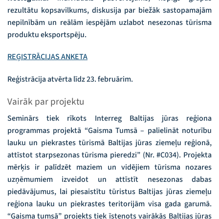
rezultātu kopsavilkums, diskusija par biežāk sastopamajām
nepilnībām un reālām iespējām uzlabot nesezonas tūrisma
produktu eksportspēju.
REĢISTRĀCIJAS ANKETA
Reģistrācija atvērta līdz 23. februārim.
Vairāk par projektu
Seminārs tiek rīkots Interreg Baltijas jūras reģiona
programmas projektā “Gaisma Tumsā – palielināt noturību
lauku un piekrastes tūrismā Baltijas jūras ziemeļu reģionā,
attīstot starpsezonas tūrisma pieredzi” (Nr. #C034). Projekta
mērķis ir palīdzēt maziem un vidējiem tūrisma nozares
uzņēmumiem izveidot un attīstīt nesezonas dabas
piedāvājumus, lai piesaistītu tūristus Baltijas jūras ziemeļu
reģiona lauku un piekrastes teritorijām visa gada garumā.
“Gaisma tumsā” projekts tiek īstenots vairākās Baltijas jūras