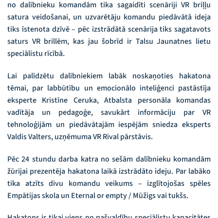
no dalībnieku komandām tika sagaidīti scenāriji VR briļļu
satura veidošanai, un uzvarētāju komandu piedāvātā ideja
tiks īstenota dzīvē – pēc izstrādātā scenārija tiks sagatavots
saturs VR brillēm, kas jau šobrīd ir Talsu Jaunatnes lietu
speciālistu rīcībā.
Lai palīdzētu dalībniekiem labāk noskaņoties hakatona
tēmai, par labbūtību un emocionālo inteliģenci pastāstīja
eksperte Kristīne Ceruka, Atbalsta personāla komandas
vadītāja un pedagoģe, savukārt informāciju par VR
tehnoloģijām un piedāvātajām iespējām sniedza eksperts
Valdis Valters, uzņēmuma VR Rival pārstāvis.
Pēc 24 stundu darba katra no sešām dalībnieku komandām
žūrijai prezentēja hakatona laikā izstrādāto ideju. Par labāko
tika atzīts divu komandu veikums – izglītojošas spēles
Empātijas skola un Eternal or empty / Mūžigs vai tukšs.
Hakatons ir tikai viens no pašvaldību speciālistu kapacitātes