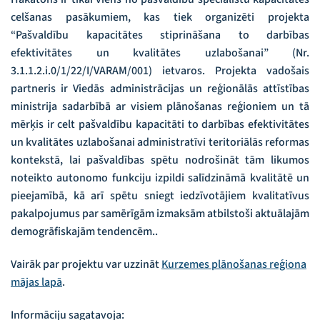
celšanas pasākumiem, kas tiek organizēti projekta
“Pašvaldību kapacitātes stiprināšana to darbības
efektivitātes un kvalitātes uzlabošanai” (Nr.
3.1.1.2.i.0/1/22/I/VARAM/001) ietvaros. Projekta vadošais
partneris ir Viedās administrācijas un reģionālās attīstības
ministrija sadarbībā ar visiem plānošanas reģioniem un tā
mērķis ir celt pašvaldību kapacitāti to darbības efektivitātes
un kvalitātes uzlabošanai administratīvi teritoriālās reformas
kontekstā, lai pašvaldības spētu nodrošināt tām likumos
noteikto autonomo funkciju izpildi salīdzināmā kvalitātē un
pieejamībā, kā arī spētu sniegt iedzīvotājiem kvalitatīvus
pakalpojumus par samērīgām izmaksām atbilstoši aktuālajām
demogrāfiskajām tendencēm..
Vairāk par projektu var uzzināt
Kurzemes plānošanas reģiona
mājas lapā
.
Informāciju sagatavoja: