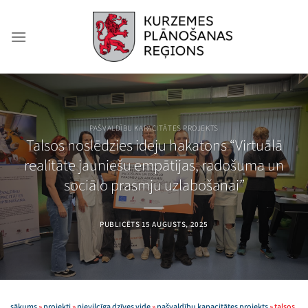
Skip
to
content
PAŠVALDĪBU KAPACITĀTES PROJEKTS
Talsos noslēdzies ideju hakatons “Virtuālā
realitāte jauniešu empātijas, radošuma un
sociālo prasmju uzlabošanai”
PUBLICĒTS
15 AUGUSTS, 2025
sākums
»
projekti
»
pievilcīga dzīves vide
»
pašvaldību kapacitātes projekts
»
talsos