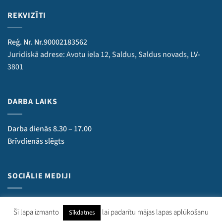
REKVIZĪTI
Reģ. Nr. Nr.90002183562
Juridiskā adrese: Avotu iela 12, Saldus, Saldus novads, LV-
3801
DARBA LAIKS
Darba dienās 8.30 – 17.00
Brīvdienās slēgts
SOCIĀLIE MEDIJI
Šī lapa izmanto
lai padarītu mājas lapas aplūkošanu
Sīkdatnes