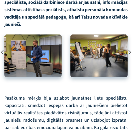
speciāliste, sociālā darbiniece darbā ar jaunatni, informācijas
sistēmas attīstības speciālists, atbalsta personāla komandas
vadītāja un speciālā pedagoģe, kā arī Talsu novada aktīvākie
jaunieši.
Pasākuma mērķis bija uzlabot jaunatnes lietu speciālistu
kapacitāti, sniedzot iespējas darbā ar jauniešiem pielietot
virtuālās realitātes piedāvātos risinājumus, tādejādi attīstot
jauniešu radošumu, digitālās prasmes un uzlabojot izpratni
par sabiedrības emocionālajām vajadzībām. Kā gala rezultāts