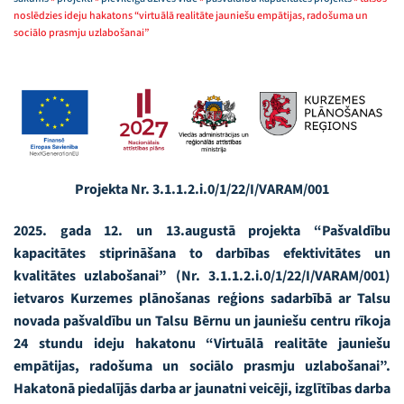
noslēdzies ideju hakatons “virtuālā realitāte jauniešu empātijas, radošuma un
sociālo prasmju uzlabošanai”
Projekta Nr. 3.1.1.2.i.0/1/22/I/VARAM/001
2025. gada 12. un 13.augustā projekta “Pašvaldību
kapacitātes stiprināšana to darbības efektivitātes un
kvalitātes uzlabošanai” (Nr. 3.1.1.2.i.0/1/22/I/VARAM/001)
ietvaros Kurzemes plānošanas reģions sadarbībā ar Talsu
novada pašvaldību un Talsu Bērnu un jauniešu centru rīkoja
24 stundu ideju hakatonu “Virtuālā realitāte jauniešu
empātijas, radošuma un sociālo prasmju uzlabošanai”.
Hakatonā piedalījās darba ar jaunatni veicēji, izglītības darba