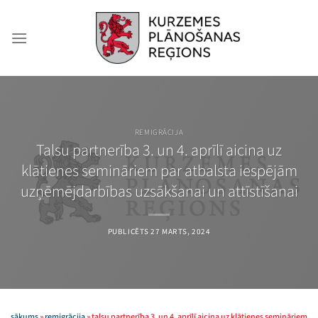
Skip
to
content
REMIGRĀCIJA
Talsu partnerība 3. un 4. aprīlī aicina uz
klātienes semināriem par atbalsta iespējām
uzņēmējdarbības uzsākšanai un attīstīšanai
PUBLICĒTS
27 MARTS, 2024
sākums
»
remigrācija
»
talsu partnerība 3. un 4. aprīlī aicina uz klātienes semināriem