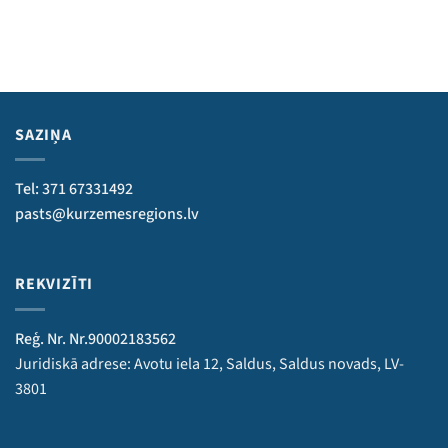
SAZIŅA
Tel: 371 67331492
pasts@kurzemesregions.lv
REKVIZĪTI
Reģ. Nr. Nr.90002183562
Juridiskā adrese: Avotu iela 12, Saldus, Saldus novads, LV-
3801