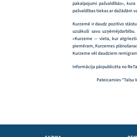
pakalpojumi pašvaldībās», kura 
pašvaldības tiekas ar dažādām va
Kurzemē ir daudz pozitīvo stāstu
uzsākuši savu uzņēmējdarbību. 
«Kurzeme — vieta, kur atgrieztie
piemēram, Kurzemes plānošanas re
Kurzeme vēl daudziem remigrantie
Informācija pārpublicēta no ReTa
Pateicamies “Talsu V