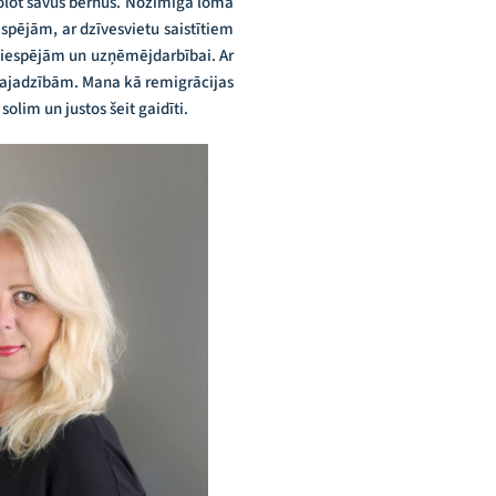
kolot savus bērnus. Nozīmīga loma
spējām, ar dzīvesvietu saistītiem
 iespējām un uzņēmējdarbībai. Ar
 vajadzībām. Mana kā remigrācijas
solim un justos šeit gaidīti.