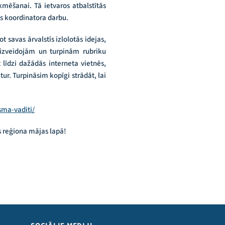
mēšanai. Tā ietvaros atbalstītās
s koordinatora darbu.
savas ārvalstīs izlolotās idejas,
 izveidojām un turpinām rubriku
 līdzi dažādās interneta vietnēs,
r. Turpināsim kopīgi strādāt, lai
isma-vaditi/
s reģiona mājas lapā!