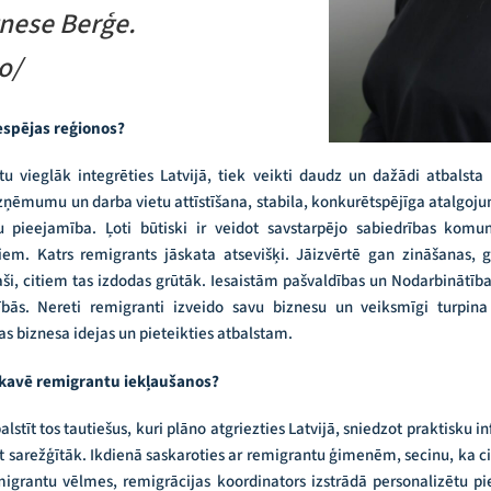
nese Berģe.
o/
espējas reģionos?
 vieglāk integrēties Latvijā, tiek veikti daudz un dažādi atbalsta 
zņēmumu un darba vietu attīstīšana, stabila, konkurētspējīga atalgoj
 pieejamība. Ļoti būtiski ir veidot savstarpējo sabiedrības komuni
iem. Katrs remigrants jāskata atsevišķi. Jāizvērtē gan zināšanas, g
paši, citiem tas izdodas grūtāk. Iesaistām pašvaldības un Nodarbinātība
s. Nereti remigranti izveido savu biznesu un veiksmīgi turpina 
vas biznesa idejas un pieteikties atbalstam.
i kavē remigrantu iekļaušanos?
alstīt tos tautiešus, kuri plāno atgriezties Latvijā, sniedzot praktisku 
ūt sarežģītāk. Ikdienā saskaroties ar remigrantu ģimenēm, secinu, ka ci
emigrantu vēlmes, remigrācijas koordinators izstrādā personalizētu p