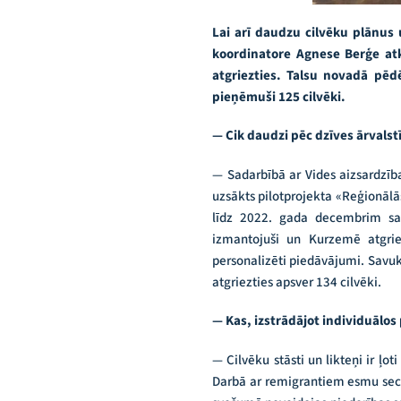
Lai arī daudzu cilvēku plānus 
koordinatore Agnese Berģe atk
atgriezties. Talsu novadā pēd
pieņēmuši 125 cilvēki.
— Cik daudzi pēc dzīves ārvalst
— Sadarbībā ar Vides aizsardzīb
uzsākts pilotprojekta «Reģionālā
līdz 2022. gada decembrim saz
izmantojuši un Kurzemē atgrie
personalizēti piedāvājumi. Savuk
atgriezties apsver 134 cilvēki.
— Kas, izstrādājot individuālo
— Cilvēku stāsti un likteņi ir ļo
Darbā ar remigrantiem esmu secin