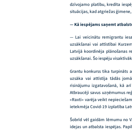
dzīvojamo platību, kredīta iespēj
situācijas, kad atgriežas ģimene, 
— Kā iespējams saņemt atbals
— Lai veicinātu remigrantu ies
uzsākšanai vai attīstībai Kurz
Latvijā koordinēja plānošanas r
uzsākšanai. Šo iespēju visaktīvā
Grantu konkurss tika turpināts 
uzsāka vai attīstīja tādās jom
risinājumu izgatavošanā, kā a
Atbraucēji savus uzņēmumus reģis
«Raxti» varēja veikt nepiecieša
ietekmēja Covid-19 izplatība Latv
Šobrīd vēl gaidām lēmumu no VARA
idejas un atbalsta iespējas. Pa