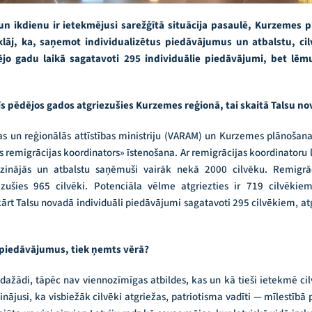
un ikdienu ir ietekmējusi sarežģītā situācija pasaulē, Kurzemes 
lāj, ka, saņemot individualizētus piedāvājumus un atbalstu, ci
ējo gadu laikā sagatavoti 295 individuālie piedāvājumi, bet l
īs pēdējos gados atgriezušies Kurzemes reģionā, tai skaitā Talsu n
as un reģionālās attīstības ministriju (VARAM) un Kurzemes plānošan
s remigrācijas koordinators» īstenošana. Ar remigrācijas koordinator
inājās un atbalstu saņēmuši vairāk nekā 2000 cilvēku. Remigrāci
zušies 965 cilvēki. Potenciāla vēlme atgriezties ir 719 cilvēki
ārt Talsu novadā individuāli piedāvājumi sagatavoti 295 cilvēkiem, atgr
s piedāvājumus, tiek ņemts vērā?
ti dažādi, tāpēc nav viennozīmīgas atbildes, kas un kā tieši ietekmē c
ājusi, ka visbiežāk cilvēki atgriežas, patriotisma vadīti — mīlestībā