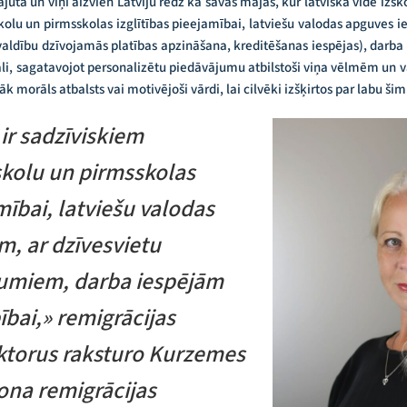
jūta un viņi aizvien Latviju redz kā savas mājas, kur latviskā vidē izs
olu un pirmsskolas izglītības pieejamībai, latviešu valodas apguves ie
aldību dzīvojamās platības apzināšana, kreditēšanas iespējas), darba
āli, sagatavojot personalizētu piedāvājumu atbilstoši viņa vēlmēm un
 morāls atbalsts vai motivējoši vārdi, lai cilvēki izšķirtos par labu šim 
ir sadzīviskiem
kolu un pirmsskolas
mībai, latviešu valodas
m, ar dzīvesvietu
ājumiem, darba iespējām
bai,» remigrācijas
ktorus raksturo Kurzemes
ona remigrācijas