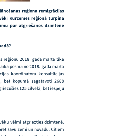
plānošanas reģiona remigrācijas
lvēki Kurzemes reģionā turpina
ēmumu par atgriešanos dzimtenē
ovadā?
as reģionu 2018. gada martā tika
u laika posmā no 2018. gada marta
jas koordinatora konsultācijas
em, bet kopumā sagatavoti 2688
iezušies 125 cilvēki, bet iespēju
ilvēku vēlmi atgriezties dzimtenē.
 pret savu zemi un novadu. Citiem