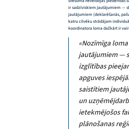
svešumā neveidojas piederības sa
ir sadzīviskiem jautājumiem — sk
jautājumiem (deklarēšanās, pašv
katru cilvēku strādājam individu
koordinatora loma dažkārt ir vairāk
«Nozīmīga loma 
jautājumiem — s
izglītības pieeja
apguves iespējā
saistītiem jaut
un uzņēmējdarbī
ietekmējošos fa
plānošanas reģi