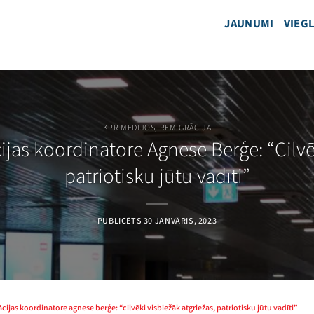
JAUNUMI
VIEGL
KPR MEDIJOS
,
REMIGRĀCIJA
ijas koordinatore Agnese Berģe: “Cilvē
patriotisku jūtu vadīti”
PUBLICĒTS
30 JANVĀRIS, 2023
ācijas koordinatore agnese berģe: “cilvēki visbiežāk atgriežas, patriotisku jūtu vadīti”