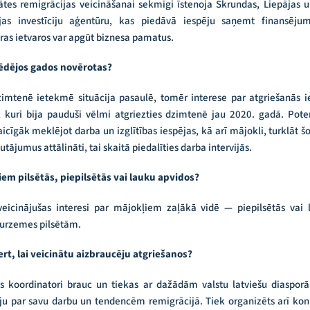
ātes remigrācijas veicināšanai sekmīgi īstenoja Skrundas, Liepājas 
vijas investīciju aģentūru, kas piedāvā iespēju saņemt finansēju
as ietvaros var apgūt biznesa pamatus.
ēdējos gados novērotas?
imtenē ietekmē situācija pasaulē, tomēr interese par atgriešanās ie
i, kuri bija pauduši vēlmi atgriezties dzimtenē jau 2020. gadā. Pot
aicīgāk meklējot darba un izglītības iespējas, kā arī mājokli, turklāt 
tājumus attālināti, tai skaitā piedalīties darba intervijās.
iem pilsētās, piepilsētās vai lauku apvidos?
veicinājušas interesi par mājokļiem zaļākā vidē — piepilsētās vai
 Kurzemes pilsētām.
rt, lai veicinātu aizbraucēju atgriešanos?
s koordinatori brauc un tiekas ar dažādām valstu latviešu diaspor
u par savu darbu un tendencēm remigrācijā. Tiek organizēts arī ko