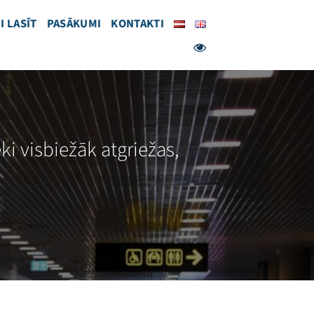
I LASĪT
PASĀKUMI
KONTAKTI
ki visbiežāk atgriežas,