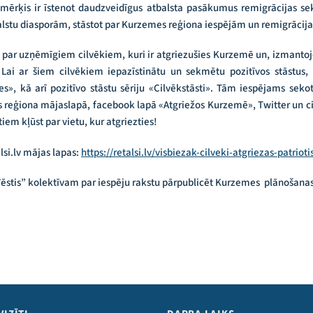
mērķis ir īstenot daudzveidīgus atbalsta pasākumus remigrācijas sek
lstu diasporām, stāstot par Kurzemes reģiona iespējām un remigrācija
 par uzņēmīgiem cilvēkiem, kuri ir atgriezušies Kurzemē un, izmantojot 
Lai ar šiem cilvēkiem iepazīstinātu un sekmētu pozitīvos stāstus,
s», kā arī pozitīvo stāstu sēriju «Cilvēkstāsti». Tām iespējams sekot
ģiona mājaslapā, facebook lapā «Atgriežos Kurzemē», Twitter un citu
m kļūst par vietu, kur atgriezties!
lsi.lv mājas lapas:
https://retalsi.lv/visbiezak-cilveki-atgriezas-patriot
ēstis” kolektīvam par iespēju rakstu pārpublicēt Kurzemes plānošana