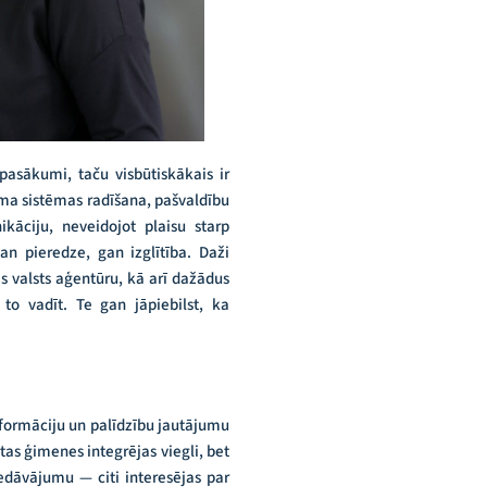
pasākumi, taču visbūtiskākais ir
uma sistēmas radīšana, pašvaldību
kāciju, neveidojot plaisu starp
an pieredze, gan izglītība. Daži
s valsts aģentūru, kā arī dažādus
to vadīt. Te gan jāpiebilst, ka
informāciju un palīdzību jautājumu
tas ģimenes integrējas viegli, bet
iedāvājumu — citi interesējas par