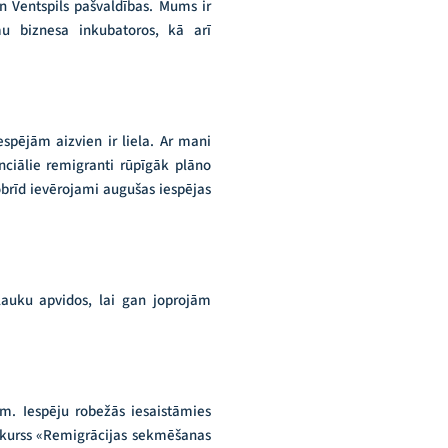
un Ventspils pašvaldības. Mums ir
mu biznesa inkubatoros, kā arī
spējām aizvien ir liela. Ar mani
enciālie remigranti rūpīgāk plāno
šobrīd ievērojami augušas iespējas
 lauku apvidos, lai gan joprojām
ām. Iespēju robežās iesaistāmies
nkurss «Remigrācijas sekmēšanas