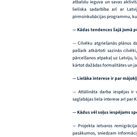
atbalstu ieguva un savas aktivit
lieliska sadarbība arī ar Lat
pirmsinkubācijas programmu, kur
— Kādas tendences šajā jomā p
— Cilvēku atgriešanās plānus dz
pašlaik atkārtoti sazinās cilvēk
pārcelšanos atpakaļ uz Latviju, l
kārtot dažādas formalitātes un jau
— Lielāka interese ir par mājokļ
— Attālināta darba iespējas ir 
saglabājas liela interese arī par
— Kādus vēl soļus iespējams spe
— Projekta ietvaros remigrācija
pasākumos, sniedzam informācij