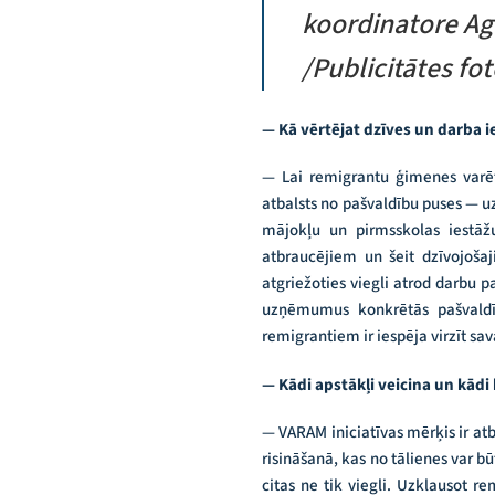
koordinatore Ag
/Publicitātes fot
— Kā vērtējat dzīves un darba i
— Lai remigrantu ģimenes varētu
atbalsts no pašvaldību puses — u
mājokļu un pirmsskolas iestāžu
atbraucējiem un šeit dzīvojošaj
atgriežoties viegli atrod darbu 
uzņēmumus konkrētās pašvaldībā
remigrantiem ir iespēja virzīt sa
— Kādi apstākļi veicina un kād
— VARAM iniciatīvas mērķis ir atb
risināšanā, kas no tālienes var b
citas ne tik viegli. Uzklausot r