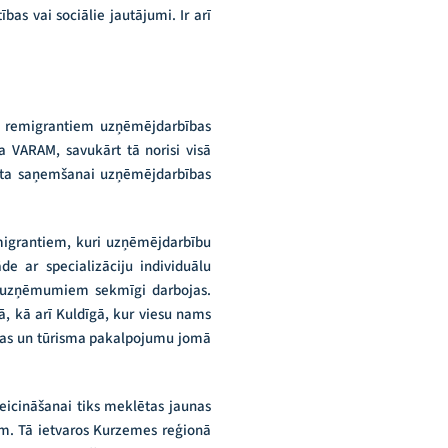
bas vai sociālie jautājumi. Ir arī
ss remigrantiem uzņēmējdarbības
 VARAM, savukārt tā norisi visā
alsta saņemšanai uzņēmējdarbības
emigrantiem, kuri uzņēmējdarbību
e ar specializāciju individuālu
m uzņēmumiem sekmīgi darbojas.
ā, kā arī Kuldīgā, kur viesu nams
anas un tūrisma pakalpojumu jomā
veicināšanai tiks meklētas jaunas
ām. Tā ietvaros Kurzemes reģionā