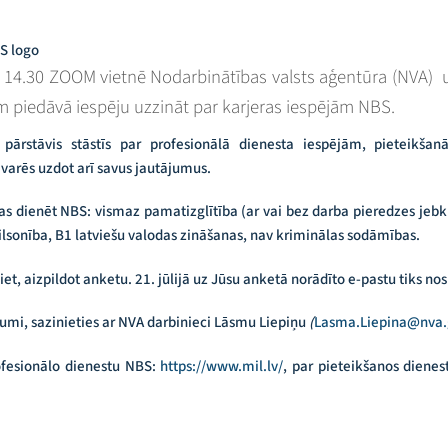
līdz 14.30 ZOOM vietnē Nodarbinātības valsts aģentūra (NVA) 
 piedāvā iespēju uzzināt par karjeras iespējām NBS.
 pārstāvis stāstīs par profesionālā dienesta iespējām, pieteikšan
arēs uzdot arī savus jautājumus.
as dienēt NBS: vismaz pamatizglītība (ar vai bez darba pieredzes jebku
lsonība, B1 latviešu valodas zināšanas, nav kriminālas sodāmības.​​
iet, aizpildot anketu. 21. jūlijā uz Jūsu anketā norādīto e-pastu tiks no
jumi, sazinieties ar NVA darbinieci Lāsmu Liepiņu
(
Lasma.Liepina@nva.g
ofesionālo dienestu NBS:
https://www.mil.lv/
, par pieteikšanos diene