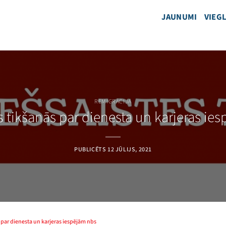
JAUNUMI
VIEGL
REMIGRĀCIJA
s tikšanās par dienesta un karjeras i
PUBLICĒTS
12 JŪLIJS, 2021
s par dienesta un karjeras iespējām nbs