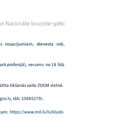
un Nacionālie bruņotie spēki
ās nosacījumiem, dienesta vidi,
rā profesijā), vecums: no 18 līdz
sūtīta tikšanās saite ZOOM vietnē.
ov.lv
, tālr. 25685279).
stam:
https://www.mil.lv/lv/klusti-