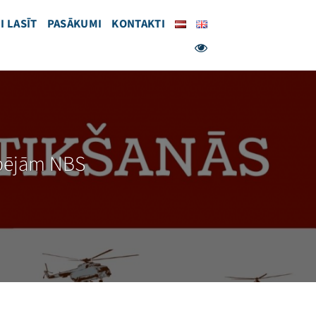
I LASĪT
PASĀKUMI
KONTAKTI
espējām NBS