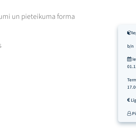
kumi un pieteikuma forma
Ie
s
b/n
Ie
01.1
Term
17.0
Lī
Pi