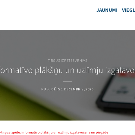
JAUNUMI
VIEGL
TIRGUS IZPĒTES ARHĪVS
informatīvo plākšņu un uzlīmju izgatav
PUBLICĒTS
1 DECEMBRIS, 2025
»
tirgus izpēte: informatīvo plākšņu un uzlīmju izgatavošana un piegāde