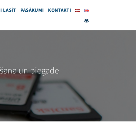
I LASĪT
PASĀKUMI
KONTAKTI
ošana un piegāde