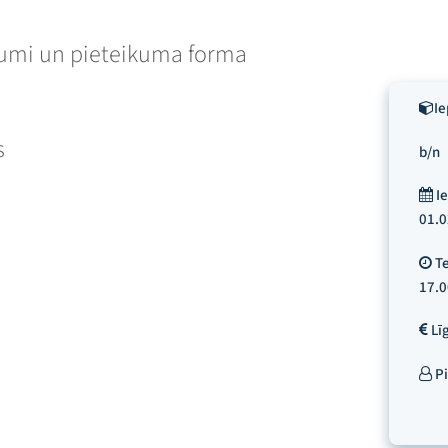
kumi un pieteikuma forma
Ie
s
b/n
Ie
01.0
Te
17.0
Lī
Pi