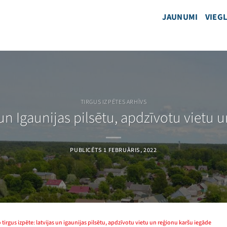
JAUNUMI
VIEGL
TIRGUS IZPĒTES ARHĪVS
 un Igaunijas pilsētu, apdzīvotu vietu
PUBLICĒTS
1 FEBRUĀRIS, 2022
»
tirgus izpēte: latvijas un igaunijas pilsētu, apdzīvotu vietu un reģionu karšu iegāde