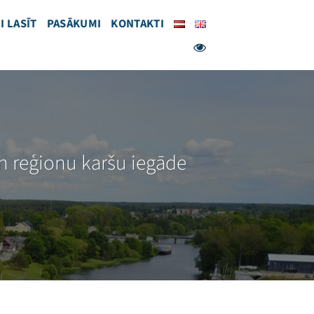
I LASĪT
PASĀKUMI
KONTAKTI
 un reģionu karšu iegāde