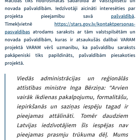
Mācības tiks nodrošinātas sadarbībā ar valstspilsētu un
novada pašvaldībām. Iedzīvotāji aicināti interesēties par
projekta pieejamību savā
pašvaldībā
.
Tīmekļvietnē
https://stars.gov.lv/kontaktpersonas-
pasvaldibas
atrodams saraksts ar tām valstspilsētām un
novada pašvaldībām, kuras ir atsaukušās dalībai VARAM
projektā VARAM vērš uzmanību, ka pašvaldību saraksts
pakāpeniski tiks papildināts, pašvaldībām piesakoties
projektā.
Viedās administrācijas un reģionālās
attīstības ministre Inga Bērziņa: “Arvien
vairāk ikdienas pakalpojumu, formalitāšu,
iepirkšanās un saziņas iespēju tagad ir
pieejamas attālināti. Tomēr daudziem
Latvijas iedzīvotājiem šīs iespējas nav
pieejamas prasmju trūkuma dēļ. Mums