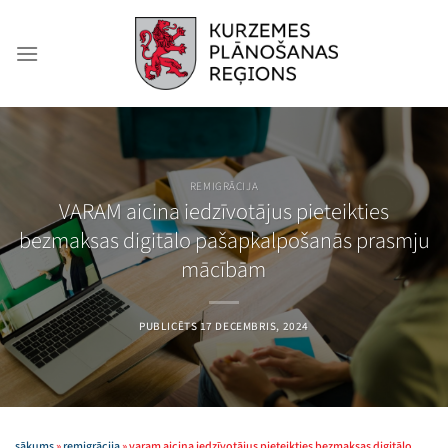
Skip
to
content
REMIGRĀCIJA
VARAM aicina iedzīvotājus pieteikties
bezmaksas digitālo pašapkalpošanās prasmju
mācībām
PUBLICĒTS
17 DECEMBRIS, 2024
sākums
»
remigrācija
»
varam aicina iedzīvotājus pieteikties bezmaksas digitālo