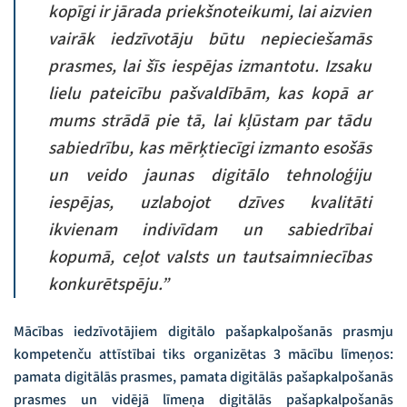
kopīgi ir jārada priekšnoteikumi, lai aizvien
vairāk iedzīvotāju būtu nepieciešamās
prasmes, lai šīs iespējas izmantotu. Izsaku
lielu pateicību pašvaldībām, kas kopā ar
mums strādā pie tā, lai kļūstam par tādu
sabiedrību, kas mērķtiecīgi izmanto esošās
un veido jaunas digitālo tehnoloģiju
iespējas, uzlabojot dzīves kvalitāti
ikvienam indivīdam un sabiedrībai
kopumā, ceļot valsts un tautsaimniecības
konkurētspēju.”
Mācības iedzīvotājiem digitālo pašapkalpošanās prasmju
kompetenču attīstībai tiks organizētas 3 mācību līmeņos:
pamata digitālās prasmes, pamata digitālās pašapkalpošanās
prasmes un vidējā līmeņa digitālās pašapkalpošanās