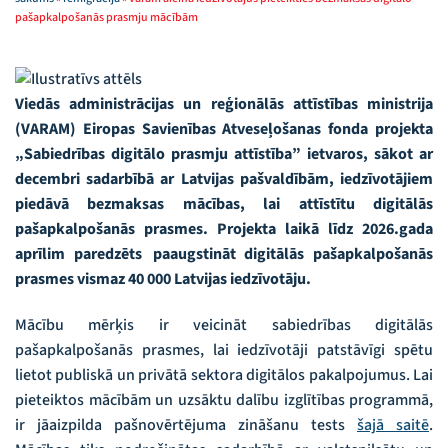
pašapkalpošanās prasmju mācībām
Viedās administrācijas un reģionālās attīstības ministrija
(VARAM) Eiropas Savienības Atveseļošanas fonda projekta
„Sabiedrības digitālo prasmju attīstība” ietvaros, sākot ar
decembri sadarbībā ar Latvijas pašvaldībām, iedzīvotājiem
piedāvā bezmaksas mācības, lai attīstītu digitālās
pašapkalpošanās prasmes. Projekta laikā līdz 2026.gada
aprīlim paredzēts paaugstināt digitālās pašapkalpošanās
prasmes vismaz 40 000 Latvijas iedzīvotāju.
Mācību mērķis ir veicināt sabiedrības digitālās
pašapkalpošanās prasmes, lai iedzīvotāji patstāvīgi spētu
lietot publiskā un privātā sektora digitālos pakalpojumus. Lai
pieteiktos mācībām un uzsāktu dalību izglītības programmā,
ir jāaizpilda pašnovērtējuma zināšanu tests
šajā saitē
.