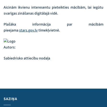
Aicinām ikvienu interesentu pieteikties mācībām, lai iegūtu
svarīgas zināšanas digitālajā vidē.
Plašāka informācija par mācībām
pieejama
stars.gov.lv
tīmekļvietnē.
Autors:
Sabiedrisko attiecību nodaļa
SAZIŅA