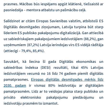
prasmes. Mācības būs iespējams apgūt klātienē, tiešsaistē ar
pasniedzēja – mentora atbalstu un pašmācību ceļā.
Salīdzinot ar citām Eiropas Savienības valstīm, atbilstoši ES
Digitālās desmitgades ziņojumam, Latvija turpina būt starp
līderiem ES publisko pakalpojumu digitalizācijā. Gan attiecībā
uz sabiedriskajiem pakalpojumiem iedzīvotājiem (88,2%), gan
uzņēmumiem (87,2%) Latvija ierindojas virs ES vidējā rādītāja
(attiecīgi – 79,4%, 85,4%).
Savukārt, kā liecina šī gada Digitālās ekonomikas un
sabiedrības indeksa (DESI) rezultāti, tikai 45% Latvijas
iedzīvotājiem vecumā no 16 līdz 74 gadiem piemīt digitālās
pamatprasmes.
Eiropas digitālās desmitgades mērķis līdz
2030. gadam
ir vismaz 80% iedzīvotāju ar digitālajām
pamatprasmēm. Līdz ar to veidojas plaisa starp publisko un
privāto elektronisko pakalpojumu piedāvājumu un
iedzīvotāju prasmēm to izmantot.