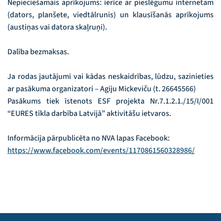
Nepieciešamais aprīkojums: ierīce ar pieslēgumu internetam
(dators, planšete, viedtālrunis) un klausīšanās aprīkojums
(austiņas vai datora skaļruņi).
Dalība bezmaksas.
Ja rodas jautājumi vai kādas neskaidrības, lūdzu, sazinieties
ar pasākuma organizatori – Agiju Mickeviču (t. 26645566)
Pasākums tiek īstenots ESF projekta Nr.7.1.2.1./15/I/001
“EURES tīkla darbība Latvijā” aktivitāšu ietvaros.
Informācija pārpublicēta no NVA lapas Facebook:
https://www.facebook.com/events/1170861560328986/