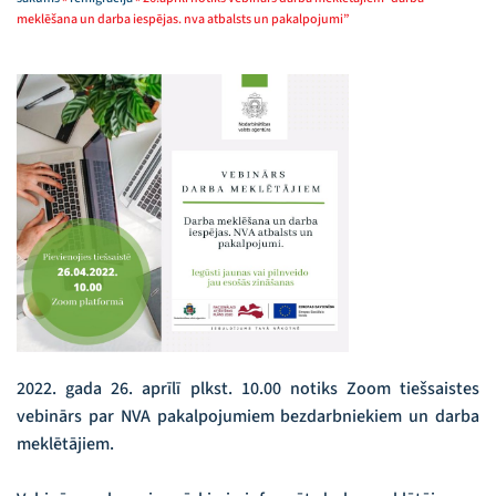
meklēšana un darba iespējas. nva atbalsts un pakalpojumi”
2022. gada 26. aprīlī plkst. 10.00 notiks Zoom tiešsaistes
vebinārs par NVA pakalpojumiem bezdarbniekiem un darba
meklētājiem.