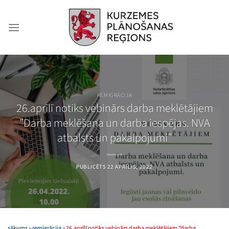
Skip
to
content
REMIGRĀCIJA
26.aprīlī notiks vebinārs darba meklētājiem
”Darba meklēšana un darba iespējas. NVA
atbalsts un pakalpojumi”
PUBLICĒTS
22 APRĪLIS, 2022
sākums
»
remigrācija
»
26.aprīlī notiks vebinārs darba meklētājiem ”darba