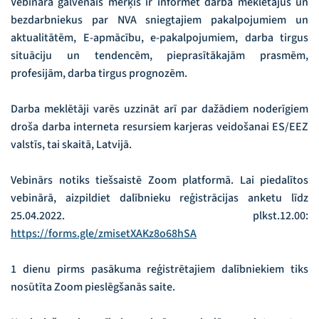
Vebināra galvenais mērķis ir informēt darba meklētājus un
bezdarbniekus par NVA sniegtajiem pakalpojumiem un
aktualitātēm, E-apmācību, e-pakalpojumiem, darba tirgus
situāciju un tendencēm, pieprasītākajām prasmēm,
profesijām, darba tirgus prognozēm.
Darba meklētāji varēs uzzināt arī par dažādiem noderīgiem
droša darba interneta resursiem karjeras veidošanai ES/EEZ
valstīs, tai skaitā, Latvijā.
Vebinārs notiks tiešsaistē Zoom platformā. Lai piedalītos
vebinārā, aizpildiet dalībnieku reģistrācijas anketu līdz
25.04.2022. plkst.12.00:
https://forms.gle/zmisetXAKz8o68hSA
1 dienu pirms pasākuma reģistrētajiem dalībniekiem tiks
nosūtīta Zoom pieslēgšanās saite.