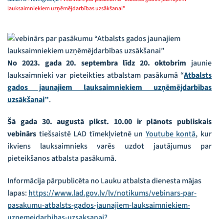
lauksaimniekiem uzņēmējdarbības uzsākšanai”
No
2023. gada 20. septembra līdz 20. oktobrim
jaunie
lauksaimnieki var pieteikties atbalstam pasākumā “
Atbalsts
gados jaunajiem lauksaimniekiem uzņēmējdarbības
uzsākšanai
”
.
Šā gada 30. augustā plkst. 10.00 ir plānots publiskais
vebinārs
tiešsaistē LAD tīmekļvietnē un
Youtube kontā
, kur
ikviens lauksaimnieks varēs uzdot jautājumus par
pieteikšanos atbalsta pasākumā.
Informācija pārpublicēta no Lauku atbalsta dienesta mājas
lapas:
https://www.lad.gov.lv/lv/notikums/vebinars-par-
pasakumu-atbalsts-gados-jaunajiem-lauksaimniekiem-
uznemejdarbibas-uzsaksanai?