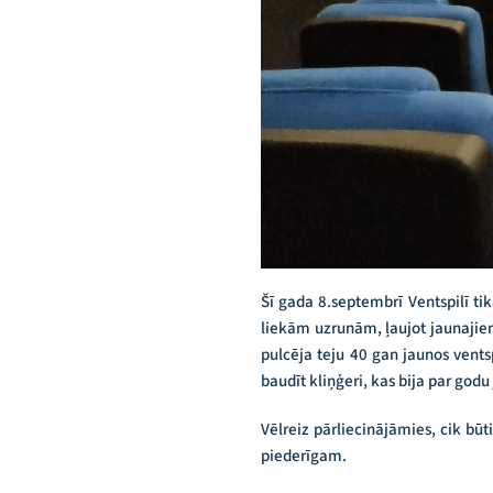
Šī gada 8.septembrī Ventspilī ti
liekām uzrunām, ļaujot jaunajie
pulcēja teju 40 gan jaunos vents
baudīt kliņģeri, kas bija par go
Vēlreiz pārliecinājāmies, cik bū
piederīgam.