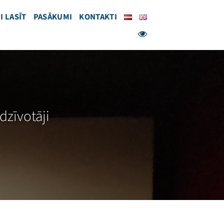
I LASĪT
PASĀKUMI
KONTAKTI
edzīvotāji