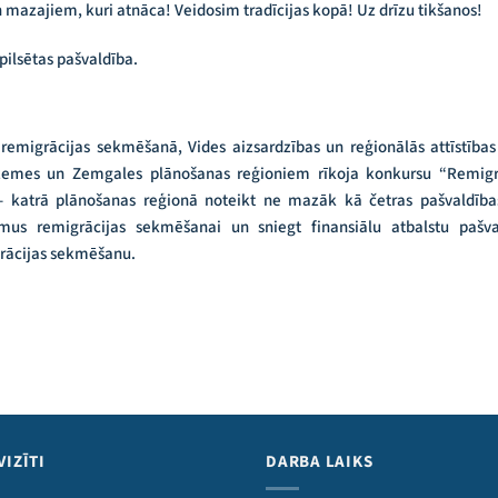
n mazajiem, kuri atnāca! Veidosim tradīcijas kopā! Uz drīzu tikšanos!
pilsētas pašvaldība.
 remigrācijas sekmēšanā, Vides aizsardzības un reģionālās attīstības
dzemes un Zemgales plānošanas reģioniem rīkoja konkursu “Remig
– katrā plānošanas reģionā noteikt ne mazāk kā četras pašvaldības
mus remigrācijas sekmēšanai un sniegt finansiālu atbalstu pašv
grācijas sekmēšanu.
VIZĪTI
DARBA LAIKS