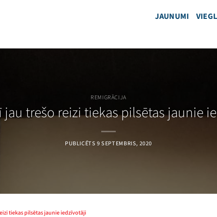
JAUNUMI
VIEGL
REMIGRĀCIJA
 jau trešo reizi tiekas pilsētas jaunie i
PUBLICĒTS
9 SEPTEMBRIS, 2020
eizi tiekas pilsētas jaunie iedzīvotāji