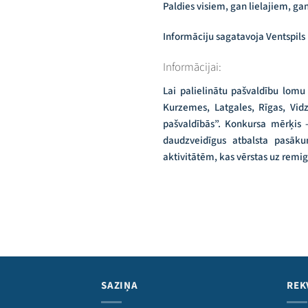
Paldies visiem, gan lielajiem, ga
Informāciju sagatavoja Ventspils 
Informācijai:
Lai palielinātu pašvaldību lomu
Kurzemes, Latgales, Rīgas, Vi
pašvaldībās”. Konkursa mērķis 
daudzveidīgus atbalsta pasāku
aktivitātēm, kas vērstas uz remi
SAZIŅA
REK