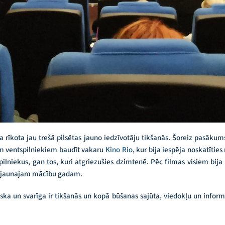
ka rīkota jau trešā pilsētas jauno iedzīvotāju tikšanās. Šoreiz pasāku
m ventspilniekiem baudīt vakaru
Kino Rio
, kur bija iespēja noskatīti
pilniekus, gan tos, kuri atgriezušies dzimtenē. Pēc filmas visiem bija 
du jaunajam mācību gadam.
tiska un svarīga ir tikšanās un kopā būšanas sajūta, viedokļu un inform