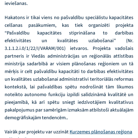
ieviešanas.
Hakatons ir tikai viens no pašvaldību speciālistu kapacitātes
celšanas pasākumiem, kas tiek organizēti projekta
“Pašvaldību kapacitātes stiprināšana to darbības
efektivitātes un kvalitātes uzlabošanai” (Nr.
3.1.1.2.i.0/1/22/I/VARAM/001) ietvaros. Projekta vadošais
partneris ir Viedās administrācijas un reģionālās attīstības
ministrija sadarbībā ar visiem plānošanas reģioniem un tā
mērķis ir celt pašvaldību kapacitāti to darbības efektivitātes
un kvalitātes uzlabošanai administratīvi teritoriālās reformas
kontekstā, lai pašvaldības spētu nodrošināt tām likumos
noteikto autonomo funkciju izpildi salīdzināmā kvalitātē un
pieejamībā, kā arī spētu sniegt iedzīvotājiem kvalitatīvus
pakalpojumus par samērīgām izmaksām atbilstoši aktuālajām
demogrāfiskajām tendencēm..
Vairāk par projektu var uzzināt
Kurzemes plānošanas reģiona