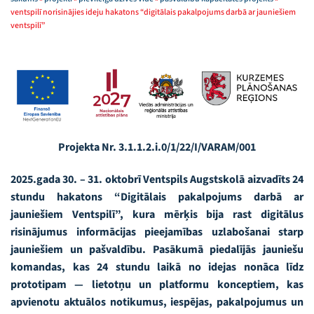
ventspilī norisinājies ideju hakatons “digitālais pakalpojums darbā ar jauniešiem
ventspilī”
Projekta Nr. 3.1.1.2.i.0/1/22/I/VARAM/001
2025.gada 30. – 31. oktobrī Ventspils Augstskolā aizvadīts 24
stundu hakatons “Digitālais pakalpojums darbā ar
jauniešiem Ventspilī”, kura mērķis bija rast digitālus
risinājumus informācijas pieejamības uzlabošanai starp
jauniešiem un pašvaldību. Pasākumā piedalījās jauniešu
komandas, kas 24 stundu laikā no idejas nonāca līdz
prototipam — lietotņu un platformu konceptiem, kas
apvienotu aktuālos notikumus, iespējas, pakalpojumus un