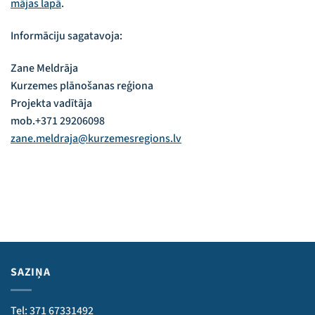
mājas lapā
.
Informāciju sagatavoja:
Zane Meldrāja
Kurzemes plānošanas reģiona
Projekta vadītāja
mob.+371 29206098
zane.meldraja@kurzemesregions.lv
SAZIŅA
Tel: 371 67331492