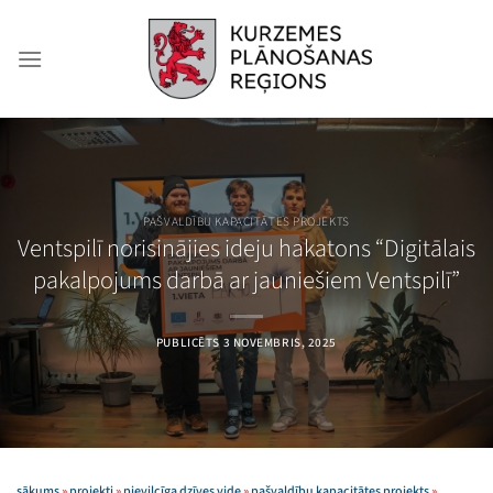
Skip
to
content
PAŠVALDĪBU KAPACITĀTES PROJEKTS
Ventspilī norisinājies ideju hakatons “Digitālais
pakalpojums darbā ar jauniešiem Ventspilī”
PUBLICĒTS
3 NOVEMBRIS, 2025
sākums
»
projekti
»
pievilcīga dzīves vide
»
pašvaldību kapacitātes projekts
»