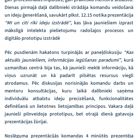
Dienas pirmajā daļā dalībnieki strādāja komandu veidošanā
un ideju ģenerēšanā, savukārt plkst. 12.15 notika prezentācija
“MI un citi rīki ideju izstrādē”
, kas ļāva jauniešiem izprast
mākslīgā intelekta pielietojumu radošajos procesos un
digitālo prototipu izstrādē
Pēc pusdienām hakatons turpinājās ar paneļdiskusiju
“Kas
aktuāls jauniešiem, informācijas iegūšanas paradumi”
, kurā
uzmanības centrā bija tas, kā jaunieši meklē informāciju, kā
viņus uzrunāt un kā padarīt pilsētas resursus viegli
atrodamus. Pēc diskusijas norisinājās komandu darbs un
mentoru konsultācijas, kuru laikā dalībnieki saņēma
individuālu atbalstu ideju precizēšanā, funkcionalitātes
definēšanā un lietotnes lietojamības principos. Vakara daļā
jaunieši pilnveidoja prototipus, bet otrajā dienā gatavoja
prezentācijas žūrijai.
Noslēguma prezentācijās komandas 4 minūtēs prezentēja