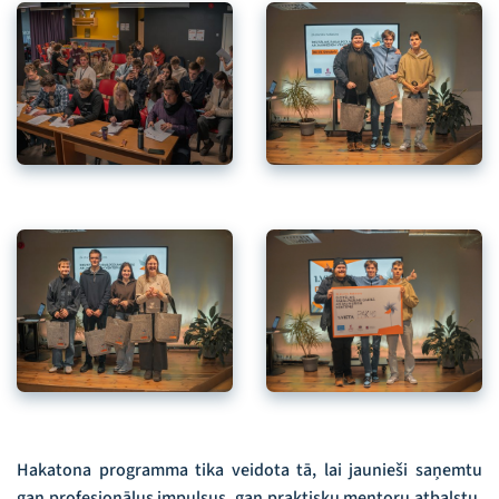
Hakatona programma tika veidota tā, lai jaunieši saņemtu
gan profesionālus impulsus, gan praktisku mentoru atbalstu.