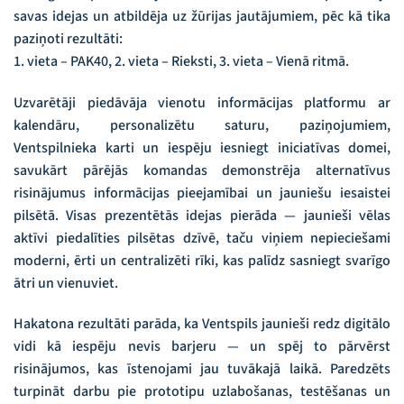
savas idejas un atbildēja uz žūrijas jautājumiem, pēc kā tika
paziņoti rezultāti:
1. vieta – PAK40, 2. vieta – Rieksti, 3. vieta – Vienā ritmā.
Uzvarētāji piedāvāja vienotu informācijas platformu ar
kalendāru, personalizētu saturu, paziņojumiem,
Ventspilnieka karti un iespēju iesniegt iniciatīvas domei,
savukārt pārējās komandas demonstrēja alternatīvus
risinājumus informācijas pieejamībai un jauniešu iesaistei
pilsētā. Visas prezentētās idejas pierāda — jaunieši vēlas
aktīvi piedalīties pilsētas dzīvē, taču viņiem nepieciešami
moderni, ērti un centralizēti rīki, kas palīdz sasniegt svarīgo
ātri un vienuviet.
Hakatona rezultāti parāda, ka Ventspils jaunieši redz digitālo
vidi kā iespēju nevis barjeru — un spēj to pārvērst
risinājumos, kas īstenojami jau tuvākajā laikā. Paredzēts
turpināt darbu pie prototipu uzlabošanas, testēšanas un