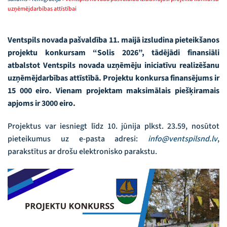
uzņēmējdarbības attīstībai
Ventspils novada pašvaldība 11. maijā izsludina pieteikšanos
projektu konkursam “Solis 2026”, tādējādi finansiāli
atbalstot Ventspils novada uzņēmēju iniciatīvu realizēšanu
uzņēmējdarbības attīstībā. Projektu konkursa finansējums ir
15 000 eiro. Vienam projektam maksimālais piešķiramais
apjoms ir 3000 eiro.
Projektus var iesniegt līdz 10. jūnija plkst. 23.59, nosūtot
pieteikumus uz e-pasta adresi:
info@ventspilsnd.lv
,
parakstītus ar drošu elektronisko parakstu.