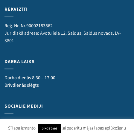
REKVIZĪTI
Reģ. Nr. Nr.90002183562
Juridiskā adrese: Avotu iela 12, Saldus, Saldus novads, LV-
3801
DARBA LAIKS
Darba dienās 8.30 – 17.00
Brīvdienās slēgts
SOCIĀLIE MEDIJI
Šī lapa izmanto
lai padarītu mājas lapas aplūkošanu
Sīkdatnes