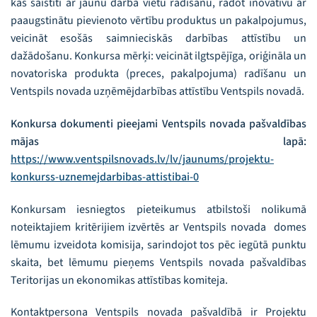
kas saistīti ar jaunu darba vietu radīšanu, radot inovatīvu ar
paaugstinātu pievienoto vērtību produktus un pakalpojumus,
veicināt esošās saimnieciskās darbības attīstību un
dažādošanu. Konkursa mērķi: veicināt ilgtspējīga, oriģināla un
novatoriska produkta (preces, pakalpojuma) radīšanu un
Ventspils novada uzņēmējdarbības attīstību Ventspils novadā.
Konkursa dokumenti pieejami Ventspils novada pašvaldības
mājas lapā:
https://www.ventspilsnovads.lv/lv/jaunums/projektu-
konkurss-uznemejdarbibas-attistibai-0
Konkursam iesniegtos pieteikumus atbilstoši nolikumā
noteiktajiem kritērijiem izvērtēs ar Ventspils novada domes
lēmumu izveidota komisija, sarindojot tos pēc iegūtā punktu
skaita, bet lēmumu pieņems Ventspils novada pašvaldības
Teritorijas un ekonomikas attīstības komiteja.
Kontaktpersona Ventspils novada pašvaldībā ir Projektu