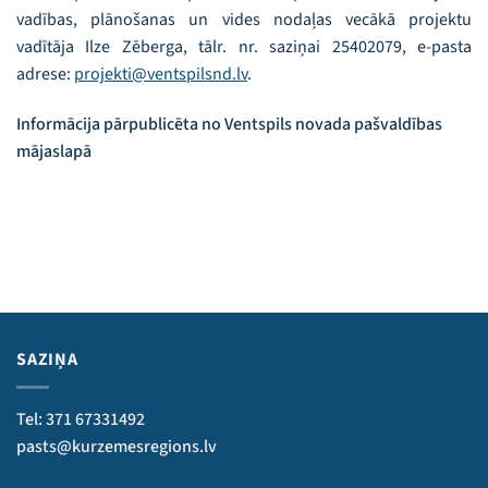
vadības, plānošanas un vides nodaļas vecākā projektu
vadītāja Ilze Zēberga, tālr. nr. saziņai 25402079, e-pasta
adrese:
projekti@ventspilsnd.lv
.
Informācija pārpublicēta no Ventspils novada pašvaldības
mājaslapā
SAZIŅA
Tel: 371 67331492
pasts@kurzemesregions.lv